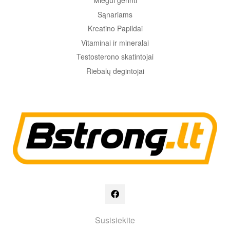
Miegui gerinti
Sąnariams
Kreatino Papildai
Vitaminai ir mineralai
Testosterono skatintojai
Riebalų degintojai
Susisiekite