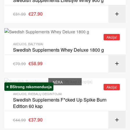
Swedish Supplements Lifestyle Whey 900 g
€
27.90
€
31.99
Akcija!
AKCIJOS
,
BALTYMAI
Swedish Supplements Whey Deluxe 1800 g
€
58.99
€
70.99
NĖRA
⭐ BStrong rekomenduoja
Akcija!
AKCIJOS
,
RIEBALŲ DEGINTOJAI
Swedish Supplements F*cked Up Spike Burn
Edition 60 kap
€
37.90
€
44.99