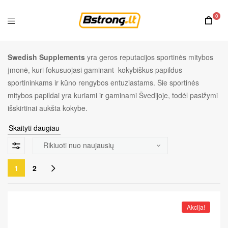
0
Swedish Supplements
yra geros reputacijos sportinės mitybos
įmonė, kuri fokusuojasi gaminant kokybiškus papildus
sportininkams ir kūno rengybos entuziastams. Šie sportinės
mitybos papildai yra kuriami ir gaminami Švedijoje, todėl pasižymi
išskirtinai aukšta kokybe.
Skaityti daugiau
1
2
Akcija!