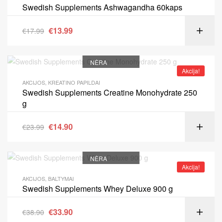
Swedish Supplements Ashwagandha 60kaps
€
13.99
€
17.99
NĖRA
Akcija!
AKCIJOS
,
KREATINO PAPILDAI
Swedish Supplements Creatine Monohydrate 250
g
€
14.90
€
23.99
NĖRA
Akcija!
AKCIJOS
,
BALTYMAI
Swedish Supplements Whey Deluxe 900 g
€
33.90
€
38.90