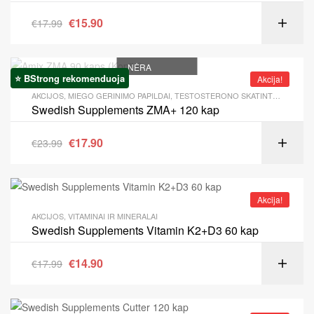
€
15.90
€
17.99
NĖRA
⭐ BStrong rekomenduoja
Akcija!
AKCIJOS
,
MIEGO GERINIMO PAPILDAI
,
TESTOSTERONO SKATINTOJAI
Swedish Supplements ZMA+ 120 kap
€
17.90
€
23.99
Akcija!
AKCIJOS
,
VITAMINAI IR MINERALAI
Swedish Supplements Vitamin K2+D3 60 kap
€
14.90
€
17.99