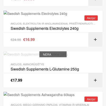
Akcija!
AKCIJOS
,
ELEKTROLITAI IR ANGLIAVANDENIAI
,
PRIEŠTRENIRUOTINIAI PRODUKTAI
Swedish Supplements Electrolytes 240g
€
16.99
€
24.90
NĖRA
AKCIJOS
,
AMINORŪGŠTYS
Swedish Supplements L-Glutamine 250g
€
17.99
Akcija!
AKCIJOS
,
MIEGO GERINIMO PAPILDAI
,
VITAMINAI IR MINERALAI