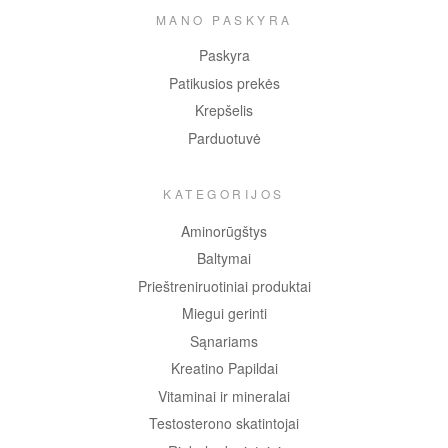
MANO PASKYRA
Paskyra
Patikusios prekės
Krepšelis
Parduotuvė
KATEGORIJOS
Aminorūgštys
Baltymai
Prieštreniruotiniai produktai
Miegui gerinti
Sąnariams
Kreatino Papildai
Vitaminai ir mineralai
Testosterono skatintojai