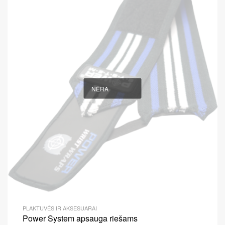
NĖRA
PLAKTUVĖS IR AKSESUARAI
Power System apsauga riešams