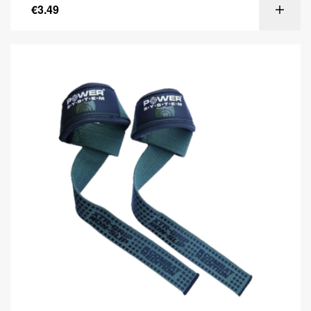
€
3.49