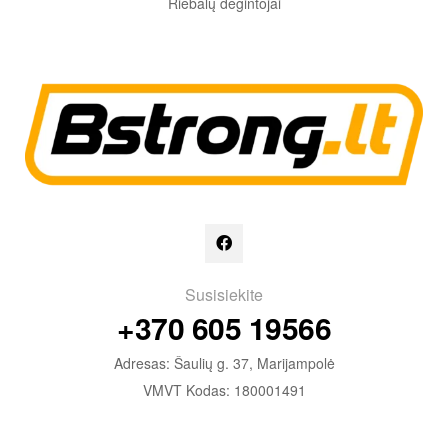
Riebalų degintojai
Susisiekite
+370 605 19566
Adresas: Šaulių g. 37, Marijampolė
VMVT Kodas: 180001491