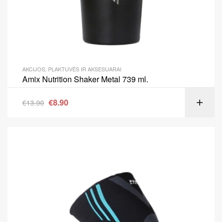
AKCIJOS
,
PLAKTUVĖS IR AKSESUARAI
Amix Nutrition Shaker Metal 739 ml.
€
8.90
€
13.90