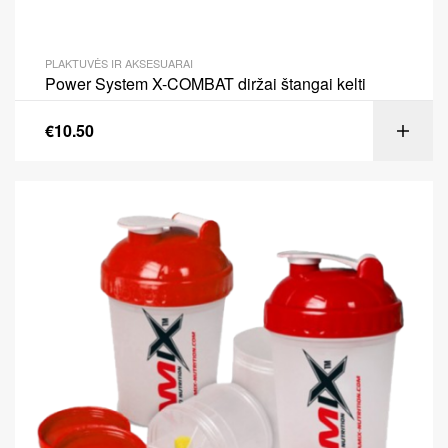
PLAKTUVĖS IR AKSESUARAI
Power System X-COMBAT diržai štangai kelti
€
10.50