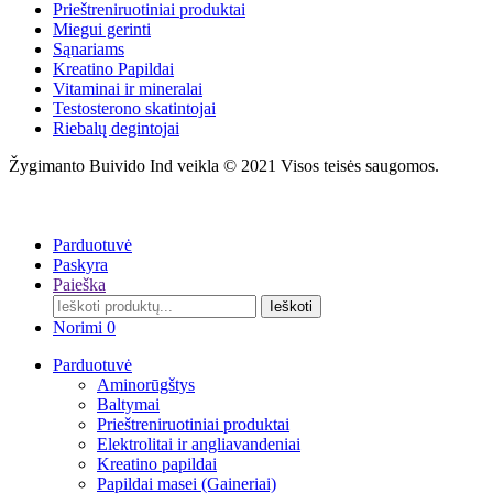
Prieštreniruotiniai produktai
Miegui gerinti
Sąnariams
Kreatino Papildai
Vitaminai ir mineralai
Testosterono skatintojai
Riebalų degintojai
Žygimanto Buivido Ind veikla © 2021 Visos teisės saugomos.
Parduotuvė
Paskyra
Paieška
Search
Ieškoti
for:
Norimi
0
Parduotuvė
Aminorūgštys
Baltymai
Prieštreniruotiniai produktai
Elektrolitai ir angliavandeniai
Kreatino papildai
Papildai masei (Gaineriai)