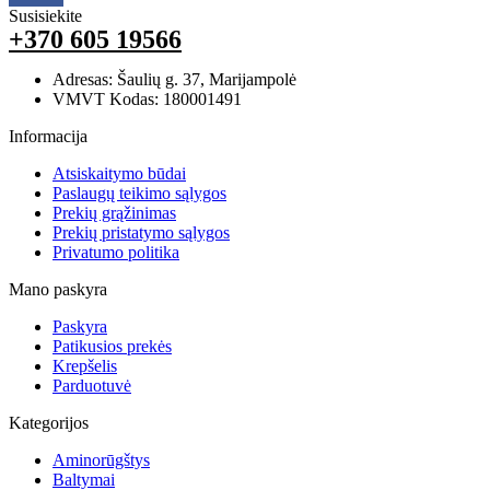
Susisiekite
+370 605 19566
Adresas: Šaulių g. 37, Marijampolė
VMVT Kodas: 180001491
Informacija
Atsiskaitymo būdai
Paslaugų teikimo sąlygos
Prekių grąžinimas
Prekių pristatymo sąlygos
Privatumo politika
Mano paskyra
Paskyra
Patikusios prekės
Krepšelis
Parduotuvė
Kategorijos
Aminorūgštys
Baltymai