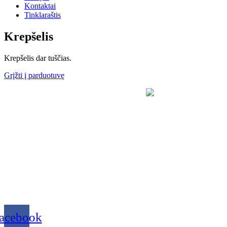
Kontaktai
Tinklaraštis
Krepšelis
Krepšelis dar tuščias.
Grįžti į parduotuvę
acebook