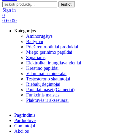
Search
Ieškoti
for:
Sign in
0
0
€
0.00
Kategorijos
Aminorūgštys
Baltymai
Prieštreniruotiniai produktai
Miego gerinimo papildai
Sąnariams
Elektrolitai ir angliavandeniai
Kreatino papildai
Vitaminai ir mineralai
Testosterono skatintojai
Riebalų degintojai
Papildai masei (Gaineriai)
Funkcinis maistas
Plaktuvės ir aksesuarai
Pagrindinis
Parduotuvė
Gamintojai
Akcijos