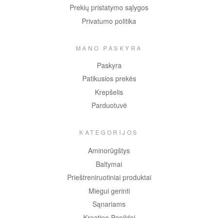
Prekių pristatymo sąlygos
Privatumo politika
MANO PASKYRA
Paskyra
Patikusios prekės
Krepšelis
Parduotuvė
KATEGORIJOS
Aminorūgštys
Baltymai
Prieštreniruotiniai produktai
Miegui gerinti
Sąnariams
Kreatino Papildai