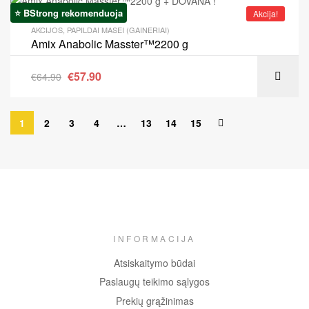
⭐ BStrong rekomenduoja
Akcija!
AKCIJOS
,
PAPILDAI MASEI (GAINERIAI)
Amix Anabolic Masster™2200 g
€
57.90
€
64.90
1
2
3
4
…
13
14
15
INFORMACIJA
Atsiskaitymo būdai
Paslaugų teikimo sąlygos
Prekių grąžinimas