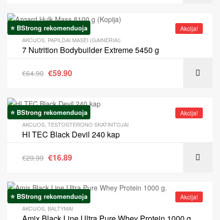
⭐ BStrong rekomenduoja
Akcija!
AKCIJOS
,
PAPILDAI MASEI (GAINERIAI)
7 Nutrition Bodybuilder Extreme 5450 g
€
59.90
€
64.90
⭐ BStrong rekomenduoja
Akcija!
AKCIJOS
,
TESTOSTERONO SKATINTOJAI
HI TEC Black Devil 240 kap
€
16.89
€
29.99
⭐ BStrong rekomenduoja
Akcija!
AKCIJOS
,
BALTYMAI
Amix Black Line Ultra Pure Whey Protein 1000 g.