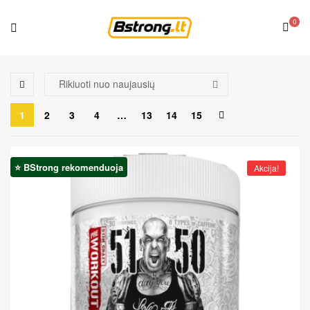
0
1
2
3
4
…
13
14
15
⭐ BStrong rekomenduoja
Akcija!