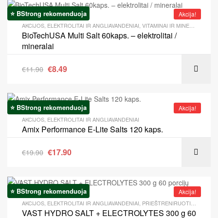
⭐ BStrong rekomenduoja
Akcija!
AKCIJOS
,
ELEKTROLITAI IR ANGLIAVANDENIAI
,
VITAMINAI IR MINERALAI
BioTechUSA Multi Salt 60kaps. – elektrolitai /
mineralai
€
8.49
€
11.90
⭐ BStrong rekomenduoja
Akcija!
AKCIJOS
,
ELEKTROLITAI IR ANGLIAVANDENIAI
Amix Performance E-Lite Salts 120 kaps.
€
17.90
€
19.90
⭐ BStrong rekomenduoja
Akcija!
AKCIJOS
,
ELEKTROLITAI IR ANGLIAVANDENIAI
,
PRIEŠTRENIRUOTINIAI PRODUKTAI
VAST HYDRO SALT + ELECTROLYTES 300 g 60