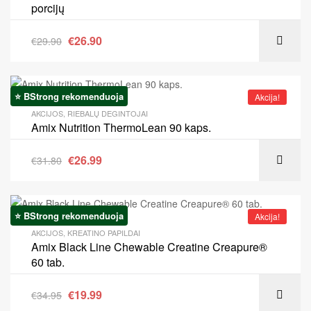
porcijų
€
26.90
€
29.90
⭐ BStrong rekomenduoja
Akcija!
AKCIJOS
,
RIEBALŲ DEGINTOJAI
Amix Nutrition ThermoLean 90 kaps.
€
26.99
€
31.80
⭐ BStrong rekomenduoja
Akcija!
AKCIJOS
,
KREATINO PAPILDAI
Amix Black Line Chewable Creatine Creapure®
60 tab.
€
19.99
€
34.95