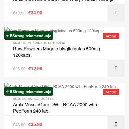
€
34.90
€
49.90
⭐ BStrong rekomenduoja
Akcija!
AKCIJOS
,
VITAMINAI IR MINERALAI
Raw Powders Magnio bisglicinatas 500mg
120kaps.
€
12.99
€
23.90
⭐ BStrong rekomenduoja
Akcija!
AKCIJOS
,
AMINORŪGŠTYS
Amix MuscleCore DW – BCAA 2000 with
PepForm 240 tab.
€
35.90
€
43.90