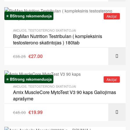
⭐ BStrong rekomenduoja
Akcija!
AKCIJOS
,
TESTOSTERONO SKATINTOJAI
BigMan Nutrition Testribulan ( kompleksinis
testosterono skatintojas ) 180tab
€
27.00
€
35.25
⭐ BStrong rekomenduoja
Akcija!
AKCIJOS
,
TESTOSTERONO SKATINTOJAI
Amix MuscleCore MytoTest V3 90 kaps Galiojimas
aprašyme
€
19.99
€
45.00