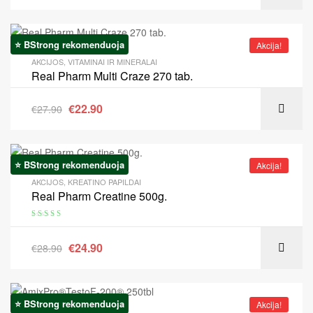
⭐ BStrong rekomenduoja
Akcija!
AKCIJOS
,
VITAMINAI IR MINERALAI
Real Pharm Multi Craze 270 tab.
€
22.90
€
27.90
⭐ BStrong rekomenduoja
Akcija!
AKCIJOS
,
KREATINO PAPILDAI
Real Pharm Creatine 500g.
Įvertinimas:
5.00
iš 5
€
24.90
€
28.90
⭐ BStrong rekomenduoja
Akcija!