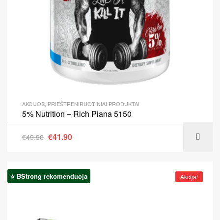
AKCIJOS
,
PRIEŠTRENIRUOTINIAI PRODUKTAI
5% Nutrition – Rich Piana 5150
€
41.90
€
49.90
⭐ BStrong rekomenduoja
Akcija!