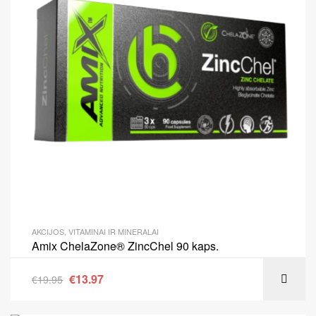
AKCIJOS
,
VITAMINAI IR MINERALAI
Amix ChelaZone® ZincChel 90 kaps.
€
13.97
€
19.95