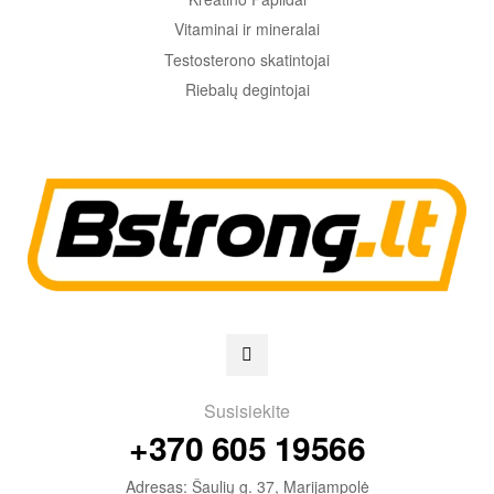
Vitaminai ir mineralai
Testosterono skatintojai
Riebalų degintojai
Susisiekite
+370 605 19566
Adresas: Šaulių g. 37, Marijampolė