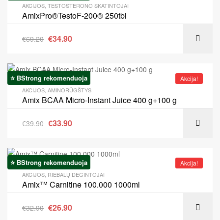
AKCIJOS
,
TESTOSTERONO SKATINTOJAI
AmixPro®TestoF-200® 250tbl
€
34.90
€
69.20
⭐ BStrong rekomenduoja
Akcija!
AKCIJOS
,
AMINORŪGŠTYS
Amix BCAA Micro-Instant Juice 400 g+100 g
€
33.90
€
39.90
⭐ BStrong rekomenduoja
Akcija!
AKCIJOS
,
RIEBALŲ DEGINTOJAI
Amix™ Carnitine 100.000 1000ml
€
26.90
€
32.90