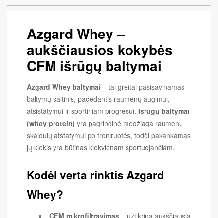
Azgard Whey –
aukščiausios kokybės
CFM išrūgų baltymai
Azgard Whey baltymai
– tai greitai pasisavinamas
baltymų šaltinis, padedantis raumenų augimui,
atsistatymui ir sportiniam progresui.
Išrūgų baltymai
(whey protein)
yra pagrindinė medžiaga raumenų
skaidulų atstatymui po treniruotės, todėl pakankamas
jų kiekis yra būtinas kiekvienam sportuojančiam.
Kodėl verta rinktis Azgard
Whey?
CFM mikrofiltravimas
– užtikrina aukščiausią