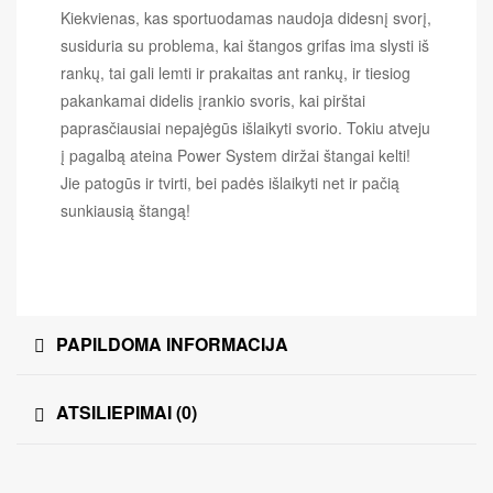
Kiekvienas, kas sportuodamas naudoja didesnį svorį,
susiduria su problema, kai štangos grifas ima slysti iš
rankų, tai gali lemti ir prakaitas ant rankų, ir tiesiog
pakankamai didelis įrankio svoris, kai pirštai
paprasčiausiai nepajėgūs išlaikyti svorio. Tokiu atveju
į pagalbą ateina Power System diržai štangai kelti!
Jie patogūs ir tvirti, bei padės išlaikyti net ir pačią
sunkiausią štangą!
PAPILDOMA INFORMACIJA
ATSILIEPIMAI (0)