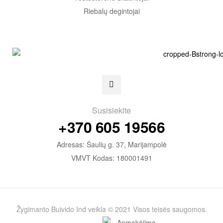
Riebalų degintojai
Susisiekite
+370 605 19566
Adresas: Šaulių g. 37, Marijampolė
VMVT Kodas: 180001491
Žygimanto Buivido Ind veikla © 2021 Visos teisės saugomos.