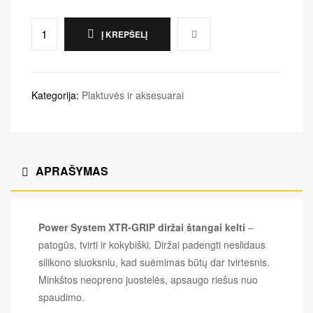
Į KREPŠELĮ
Kategorija:
Plaktuvės ir aksesuarai
APRAŠYMAS
Power System XTR-GRIP diržai štangai kelti
–
patogūs, tvirti ir kokybiški. Diržai padengti neslidaus
silikono sluoksniu, kad suėmimas būtų dar tvirtesnis.
Minkštos neopreno juostelės, apsaugo riešus nuo
spaudimo.