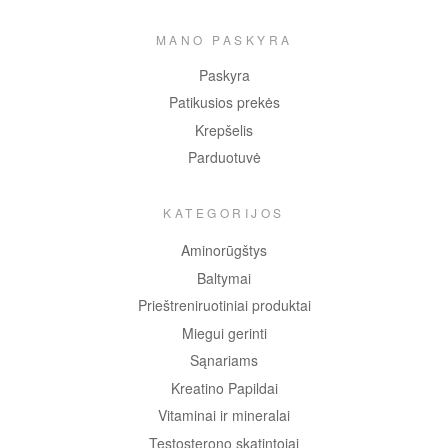
MANO PASKYRA
Paskyra
Patikusios prekės
Krepšelis
Parduotuvė
KATEGORIJOS
Aminorūgštys
Baltymai
Prieštreniruotiniai produktai
Miegui gerinti
Sąnariams
Kreatino Papildai
Vitaminai ir mineralai
Testosterono skatintojai