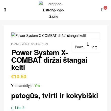
0
PLAKTUVĖS IR AKSESUARAI
Power System
Power System X-
🔍
COMBAT diržai štangai
kelti
€
10.50
Yra sandėlyje:
Yra
patogūs, tvirti ir kokybiški
Liko 3