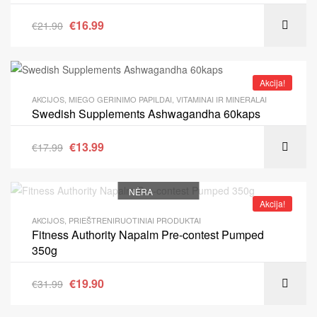
€
16.99
€
21.90
Akcija!
AKCIJOS
,
MIEGO GERINIMO PAPILDAI
,
VITAMINAI IR MINERALAI
Swedish Supplements Ashwagandha 60kaps
€
13.99
€
17.99
NĖRA
Akcija!
AKCIJOS
,
PRIEŠTRENIRUOTINIAI PRODUKTAI
Fitness Authority Napalm Pre-contest Pumped
350g
€
19.90
€
31.99