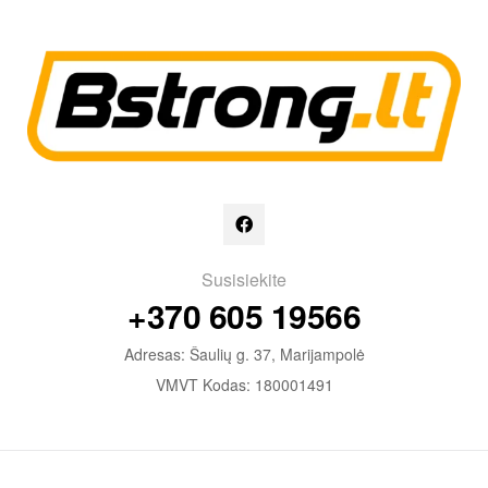
Susisiekite
+370 605 19566
Adresas: Šaulių g. 37, Marijampolė
VMVT Kodas: 180001491