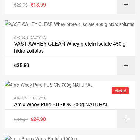
€
18.99
€
22.99
AKCIJOS
,
BALTYMAI
VAST AWHEY CLEAR Whey protein Isolate 450 g
hidroizoliatas
€
35.90
Akcija!
AKCIJOS
,
BALTYMAI
Amix Whey Pure FUSION 700g NATURAL
€
24.90
€
34.90