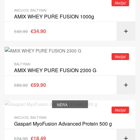
Akcija!
AKCIJOS
,
BALTYMAI
AMIX WHEY PURE FUSION 1000g
€
34.90
€
49.90
Akcija!
BALTYMAI
AMIX WHEY PURE FUSION 2300 G
€
69.90
€
89.90
NĖRA
Akcija!
AKCIJOS
,
BALTYMAI
Gaspari MyoFusion Advanced Protein 500 g
€
18.49
€
24.90