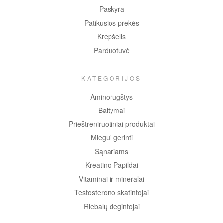
Paskyra
Patikusios prekės
Krepšelis
Parduotuvė
KATEGORIJOS
Aminorūgštys
Baltymai
Prieštreniruotiniai produktai
Miegui gerinti
Sąnariams
Kreatino Papildai
Vitaminai ir mineralai
Testosterono skatintojai
Riebalų degintojai