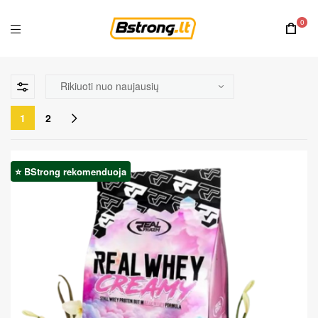
0
1
2
⭐ BStrong rekomenduoja