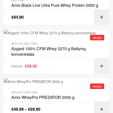
Amix Black Line Ultra Pure Whey Protein 2000 g.
€
84.90
Akcija!
AKCIJOS
,
BALTYMAI
Azgard 100% CFM Whey 2270 g Baltymų
koncentratas
€
58.90
€
65.00
Akcija!
AKCIJOS
,
BALTYMAI
Amix WheyPro PREDATOR 2000 g
€
49.99
–
€
69.90