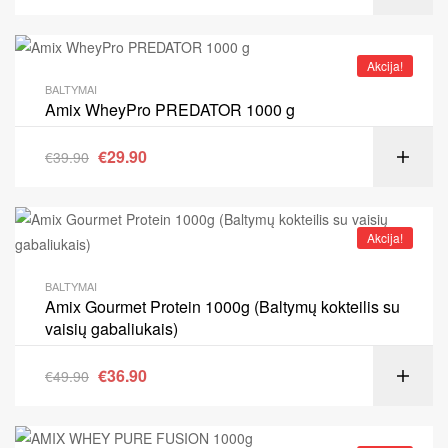
Akcija!
BALTYMAI
Amix WheyPro PREDATOR 1000 g
€
29.90
€
39.90
Akcija!
BALTYMAI
Amix Gourmet Protein 1000g (Baltymų kokteilis su
vaisių gabaliukais)
€
36.90
€
49.90