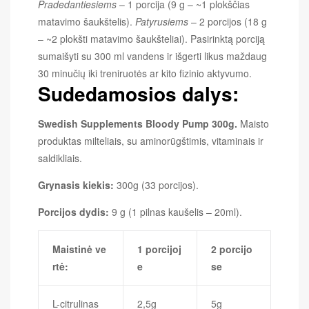
Pradedantiesiems
– 1 porcija (9 g – ~1 plokščias
matavimo šaukštelis).
Patyrusiems
– 2 porcijos (18 g
– ~2 plokšti matavimo šaukšteliai). Pasirinktą porciją
sumaišyti su 300 ml vandens ir išgerti likus maždaug
30 minučių iki treniruotės ar kito fizinio aktyvumo.
Sudedamosios dalys:
Swedish Supplements Bloody Pump 300g.
Maisto
produktas milteliais, su aminorūgštimis, vitaminais ir
saldikliais.
Grynasis kiekis:
300g (33 porcijos).
Porcijos dydis:
9 g (1 pilnas kaušelis – 20ml).
Maistinė ve
1 porcijoj
2 porcijo
rtė:
e
se
L-citrulinas
2,5g
5g