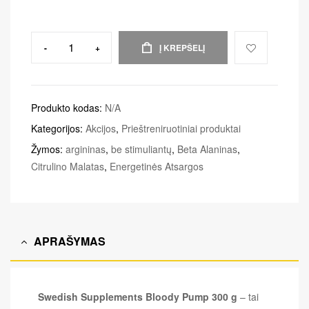
-
+
Į KREPŠELĮ
Produkto kodas:
N/A
Kategorijos:
Akcijos
,
Prieštreniruotiniai produktai
Žymos:
argininas
,
be stimuliantų
,
Beta Alaninas
,
Citrulino Malatas
,
Energetinės Atsargos
APRAŠYMAS
Swedish Supplements Bloody Pump 300 g
– tai