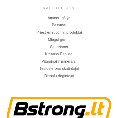
KATEGORIJOS
Aminorūgštys
Baltymai
Prieštreniruotiniai produktai
Miegui gerinti
Sąnariams
Kreatino Papildai
Vitaminai ir mineralai
Testosterono skatintojai
Riebalų degintojai