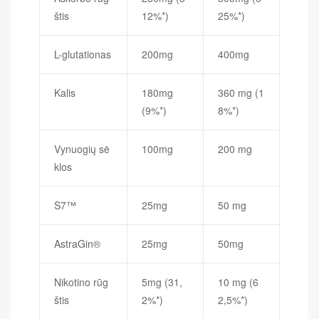
štis
12%*)
25%*)
L-glutationas
200mg
400mg
Kalis
180mg
360 mg (1
(9%*)
8%*)
Vynuogių sė
100mg
200 mg
klos
S7™
25mg
50 mg
AstraGin®
25mg
50mg
Nikotino rūg
5mg (31,
10 mg (6
štis
2%*)
2,5%*)