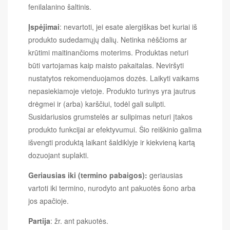
fenilalanino šaltinis.
Įspėjimai
: nevartoti, jei esate alergiškas bet kuriai iš
produkto sudedamųjų dalių. Netinka nėščioms ar
krūtimi maitinančioms moterims. Produktas neturi
būti vartojamas kaip maisto pakaitalas. Neviršyti
nustatytos rekomenduojamos dozės. Laikyti vaikams
nepasiekiamoje vietoje. Produkto turinys yra jautrus
drėgmei ir (arba) karščiui, todėl gali sulipti.
Susidariusios grumstelės ar sulipimas neturi įtakos
produkto funkcijai ar efektyvumui. Šio reiškinio galima
išvengti produktą laikant šaldiklyje ir kiekvieną kartą
dozuojant suplakti.
Geriausias iki (termino pabaigos):
geriausias
vartoti iki termino, nurodyto ant pakuotės šono arba
jos apačioje.
Partija
: žr. ant pakuotės.