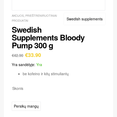
AKCIJOS
,
PRIEŠTRENIRUOTINIAI
Swedish supplements
PRODUKTAI
Swedish
Supplements Bloody
Pump 300 g
€
33.90
€
42.90
Yra sandėlyje:
Yra
be kofeino ir kitų stimuliantų
Skonis
Persikų mangų