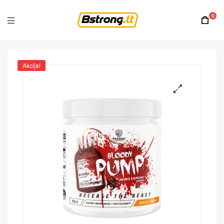
0
Akcija!
🔍