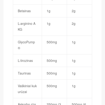
Betainas
1g
2g
L-arginino A
1g
2g
KG
GlycoPump
500mg
1g
®
L-tirozinas
500mg
1g
Taurinas
500mg
1g
Vaškiniai kuk
500mg
1g
urūzai
Askorbo rūg
250mg (3
500mg (6