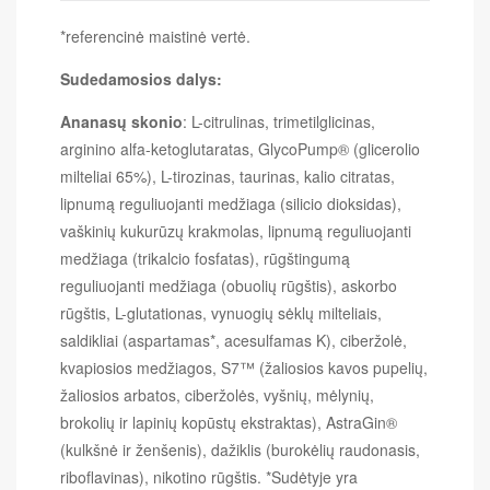
*referencinė maistinė vertė.
Sudedamosios dalys:
Ananasų skonio
: L-citrulinas, trimetilglicinas,
arginino alfa-ketoglutaratas, GlycoPump® (glicerolio
milteliai 65%), L-tirozinas, taurinas, kalio citratas,
lipnumą reguliuojanti medžiaga (silicio dioksidas),
vaškinių kukurūzų krakmolas, lipnumą reguliuojanti
medžiaga (trikalcio fosfatas), rūgštingumą
reguliuojanti medžiaga (obuolių rūgštis), askorbo
rūgštis, L-glutationas, vynuogių sėklų milteliais,
saldikliai (aspartamas*, acesulfamas K), ciberžolė,
kvapiosios medžiagos, S7™ (žaliosios kavos pupelių,
žaliosios arbatos, ciberžolės, vyšnių, mėlynių,
brokolių ir lapinių kopūstų ekstraktas), AstraGin®
(kulkšnė ir ženšenis), dažiklis (burokėlių raudonasis,
riboflavinas), nikotino rūgštis. *Sudėtyje yra