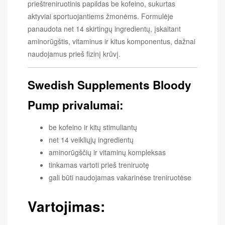
prieštreniruotinis papildas be kofeino, sukurtas
aktyviai sportuojantiems žmonėms. Formulėje
panaudota net 14 skirtingų ingredientų, įskaitant
aminorūgštis, vitaminus ir kitus komponentus, dažnai
naudojamus prieš fizinį krūvį.
Swedish Supplements Bloody
Pump privalumai:
be kofeino ir kitų stimuliantų
net 14 veikliųjų ingredientų
aminorūgščių ir vitaminų kompleksas
tinkamas vartoti prieš treniruotę
gali būti naudojamas vakarinėse treniruotėse
Vartojimas: