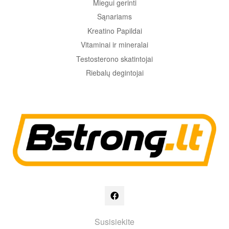
Miegui gerinti
Sąnariams
Kreatino Papildai
Vitaminai ir mineralai
Testosterono skatintojai
Riebalų degintojai
Susisiekite