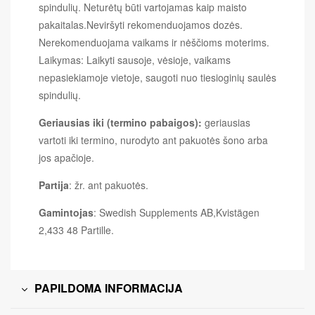
spindulių. Neturėtų būti vartojamas kaip maisto
pakaitalas.Neviršyti rekomenduojamos dozės.
Nerekomenduojama vaikams ir nėščioms moterims.
Laikymas: Laikyti sausoje, vėsioje, vaikams
nepasiekiamoje vietoje, saugoti nuo tiesioginių saulės
spindulių.
Geriausias iki (termino pabaigos):
geriausias
vartoti iki termino, nurodyto ant pakuotės šono arba
jos apačioje.
Partija
: žr. ant pakuotės.
Gamintojas
: Swedish Supplements AB,Kvistägen
2,433 48 Partille.
PAPILDOMA INFORMACIJA