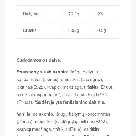
Baltymai
70,3g
23g
Druska
0,92g
0,3g
Sudedamosios dalys:
Strawberry slush skonio:
išrūgų baltymų
koncentratas (pienas), emulsiklis (saulėgrąžų
lecitinas/E322), kvapioji medžiaga, tirštiklis (E466),
saldikliai (aspartamas*, acesulfamas K), dažiklis
(E160a).
*Sudėtyje yra fenilalanino šaltinis.
Vanilla Ice skonio:
išrūgų baltymų koncentratas
(pienas), emulsiklis (saulėgrąžų lecitinas/E322),
kvapioji medžiaga, tirštiklis (E466), saldikliai