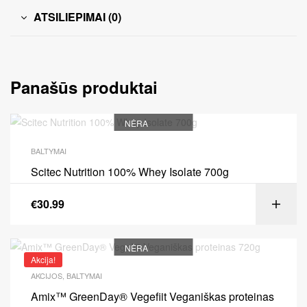
ATSILIEPIMAI (0)
Panašūs produktai
NĖRA
BALTYMAI
Scitec Nutrition 100% Whey Isolate 700g
€
30.99
NĖRA
Akcija!
AKCIJOS
,
BALTYMAI
Amix™ GreenDay® Vegefiit Veganiškas proteinas