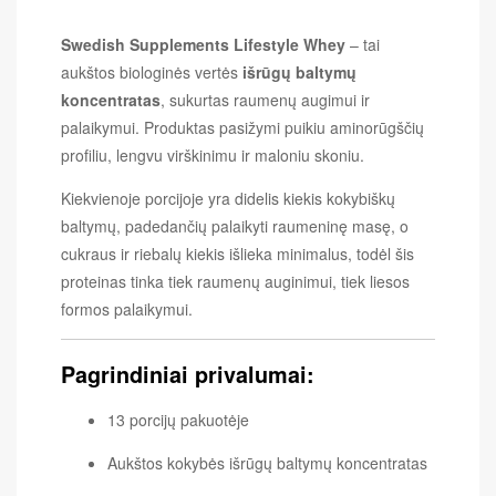
Swedish Supplements Lifestyle Whey
– tai
aukštos biologinės vertės
išrūgų baltymų
koncentratas
, sukurtas raumenų augimui ir
palaikymui. Produktas pasižymi puikiu aminorūgščių
profiliu, lengvu virškinimu ir maloniu skoniu.
Kiekvienoje porcijoje yra didelis kiekis kokybiškų
baltymų, padedančių palaikyti raumeninę masę, o
cukraus ir riebalų kiekis išlieka minimalus, todėl šis
proteinas tinka tiek raumenų auginimui, tiek liesos
formos palaikymui.
Pagrindiniai privalumai:
13 porcijų pakuotėje
Aukštos kokybės išrūgų baltymų koncentratas