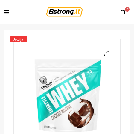
0
Akcija!
🔍