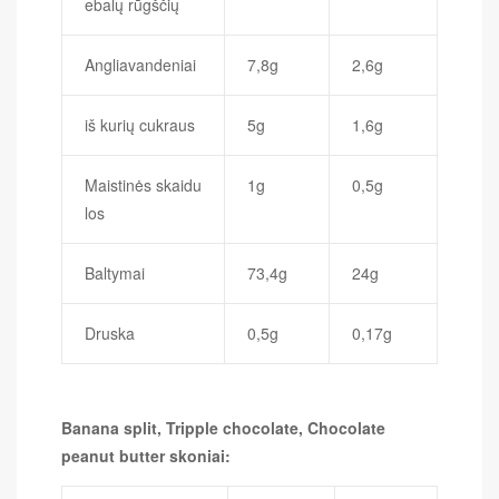
ebalų rūgščių
Angliavandeniai
7,8g
2,6g
iš kurių cukraus
5g
1,6g
Maistinės skaidu
1g
0,5g
los
Baltymai
73,4g
24g
Druska
0,5g
0,17g
Banana split, Tripple chocolate, Chocolate
peanut butter skoniai: