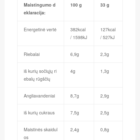
Maistingumo d
100 g
33 g
eklaracija:
Energetinė vertė
382kcal
127kcal
/ 1598kJ
/ 527kJ
Riebalai
6,9g
2,3g
iš kurių sočiųjų ri
4g
1,3g
ebalų rūgščių
Angliavandeniai
8,7g
2,9g
iš kurių cukraus
7,5g
2,5g
Maistinės skaidul
2,4g
0,8g
os