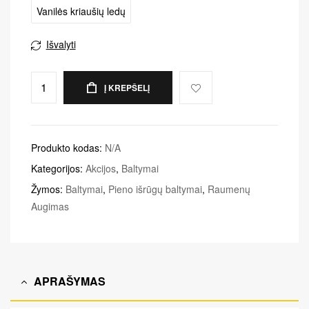
Vanilės kriaušių ledų
Išvalyti
Į KREPŠELĮ
Produkto kodas:
N/A
Kategorijos:
Akcijos
,
Baltymai
Žymos:
Baltymai
,
Pieno išrūgų baltymai
,
Raumenų
Augimas
APRAŠYMAS