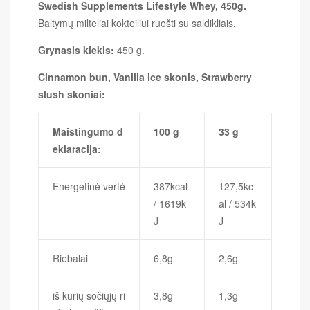
Swedish Supplements Lifestyle Whey, 450g.
Baltymų milteliai kokteiliui ruošti su saldikliais.
Grynasis kiekis:
450 g.
Cinnamon bun, Vanilla ice skonis, Strawberry
slush skoniai:
Maistingumo d
100 g
33 g
eklaracija:
Energetinė vertė
387kcal
127,5kc
/ 1619k
al / 534k
J
J
Riebalai
6,8g
2,6g
iš kurių sočiųjų ri
3,8g
1,3g