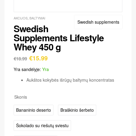
AKCIJOS
,
BALTYMAI
Swedish supplements
Swedish
Supplements Lifestyle
Whey 450 g
€
15.99
€
18.99
Yra sandėlyje:
Yra
Aukštos kokybės išrūgų baltymų koncentratas
Skonis
Bananinio deserto
Braškinio šerbeto
Šokolado su riešutų sviestu