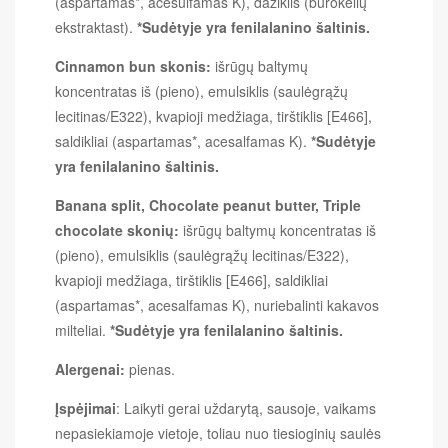
(aspartamas*, acesulfamas K), dažiklis (burokėlių
ekstraktast).
*Sudėtyje yra fenilalanino šaltinis.
Cinnamon bun skonis:
išrūgų baltymų
koncentratas iš (pieno), emulsiklis (saulėgrąžų
lecitinas/E322), kvapioji medžiaga, tirštiklis [E466],
saldikliai (aspartamas*, acesalfamas K).
*Sudėtyje
yra fenilalanino šaltinis.
Banana split, Chocolate peanut butter, Triple
chocolate skonių:
išrūgų baltymų koncentratas iš
(pieno), emulsiklis (saulėgrąžų lecitinas/E322),
kvapioji medžiaga, tirštiklis [E466], saldikliai
(aspartamas*, acesalfamas K), nuriebalinti kakavos
milteliai.
*Sudėtyje yra fenilalanino šaltinis.
Alergenai:
pienas.
Įspėjimai
: Laikyti gerai uždarytą, sausoje, vaikams
nepasiekiamoje vietoje, toliau nuo tiesioginių saulės