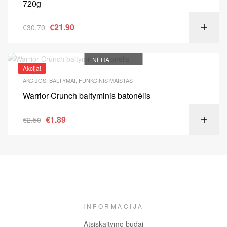
720g
€
21.90
€
30.70
NĖRA
Akcija!
AKCIJOS
,
BALTYMAI
,
FUNKCINIS MAISTAS
Warrior Crunch baltyminis batonėlis
€
1.89
€
2.50
INFORMACIJA
Atsiskaitymo būdai