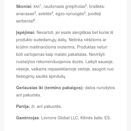
1
2
Skoniai:
kivi
, raudonasis greipfrutas
, braškės-
3
4
5
ananasas
, avietės
, egzo-vynuogės
, juodieji
6
serbentai
.
Įspėjimai:
Nevartoti, jei esate alergiškas bet kuriai iš
produkto sudedamųjų dalių. Netinka nėščioms ar
krūtimi maitinančioms moterims. Produktas neturi
būti vartojamas kaip maisto pakaitalas. Neviršyti
nustatytos rekomenduojamos dozės. Laikyti sausoje,
vėsioje, vaikams nepasiekiamoje vietoje, saugoti nuo
tiesioginių saulės spindulių.
Geriausias iki (termino pabaigos):
datos nurodytos
ant pakuotės.
Partija:
žr. ant pakuotės.
Gamintojas
: Levrone Global LLC, Kilmės šalis: ES.