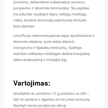
žmonėms, siekiantiems maksimalaus raumenų
pumpavimo ir ištvermės treniruotėse. Šis papildas
yra sukurtas naudojant stiprų veikliųjų medžiagų
mišinį, kuriame dominuoja patentuotos formulės
beta-alaninas.
LevroPump rekomenduojamas jėgos sportininkams ir
ištvermės atletams, kurie siekia didesnio
intensyvumo ir ilgalaikių treniruočių. Sudėtyje
esančios veikliosios medžiagos skatina kraujotaką,
didina susikaupimą ir energijos lygį.
Vartojimas:
Išmaišykite du samtelius (12 g produkto) su 200 –
300 ml vandens ir išgerkite 20 min prieš treniruotę.
Neviršyti vienos porcijos per dieną!