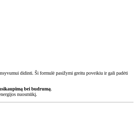
ensyvumui didinti. Ši formulė pasižymi greitu poveikiu ir gali padėti
 susikaupimą bei budrumą
.
 energijos nuosmūkį.