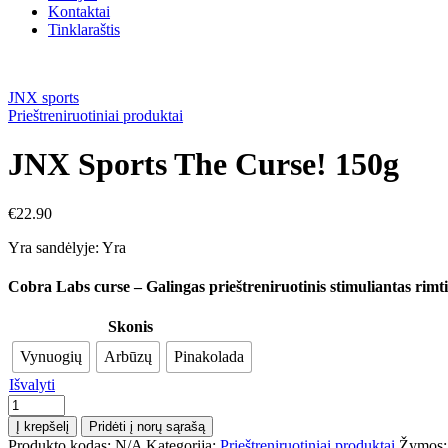
Kontaktai
Tinklaraštis
JNX sports
Prieštreniruotiniai produktai
JNX Sports The Curse! 150g
€
22.90
Yra sandėlyje:
Yra
Cobra Labs curse – Galingas prieštreniruotinis stimuliantas rim
Skonis
Vynuogių
Arbūzų
Pinakolada
Išvalyti
produkto
kiekis:
Į krepšelį
Pridėti į norų sąrašą
JNX
Produkto kodas:
N/A
Kategorija:
Prieštreniruotiniai produktai
Žymos