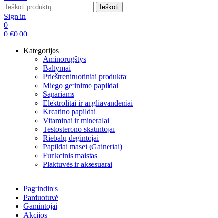
Search
Ieškoti
for:
Sign in
0
0
€
0.00
Kategorijos
Aminorūgštys
Baltymai
Prieštreniruotiniai produktai
Miego gerinimo papildai
Sąnariams
Elektrolitai ir angliavandeniai
Kreatino papildai
Vitaminai ir mineralai
Testosterono skatintojai
Riebalų degintojai
Papildai masei (Gaineriai)
Funkcinis maistas
Plaktuvės ir aksesuarai
Pagrindinis
Parduotuvė
Gamintojai
Akcijos