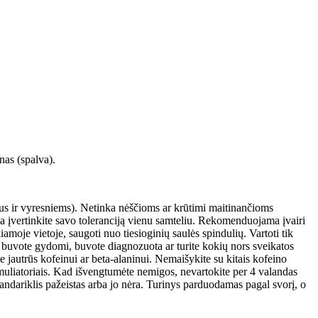
nas (spalva).
aus ir vyresniems). Netinka nėščioms ar krūtimi maitinančioms
da įvertinkite savo toleranciją vienu samteliu. Rekomenduojama įvairi
oje vietoje, saugoti nuo tiesioginių saulės spindulių. Vartoti tik
jei buvote gydomi, buvote diagnozuota ar turite kokių nors sveikatos
ate jautrūs kofeinui ar beta-alaninui. Nemaišykite su kitais kofeino
stimuliatoriais. Kad išvengtumėte nemigos, nevartokite per 4 valandas
andariklis pažeistas arba jo nėra. Turinys parduodamas pagal svorį, o