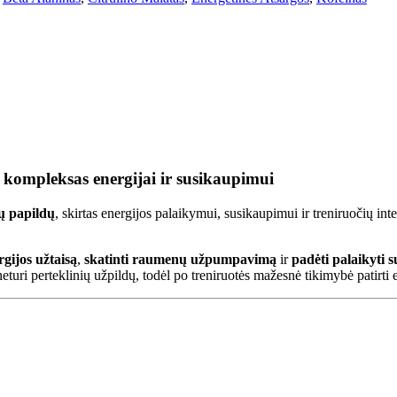
 kompleksas energijai ir susikaupimui
ių papildų
, skirtas energijos palaikymui, susikaupimui ir treniruočių int
rgijos užtaisą
,
skatinti raumenų užpumpavimą
ir
padėti palaikyti
eturi perteklinių užpildų, todėl po treniruotės mažesnė tikimybė patirti