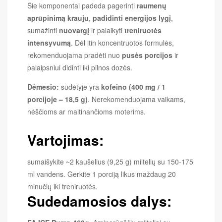
Šie komponentai padeda pagerinti
raumenų
aprūpinimą krauju
,
padidinti energijos lygį
,
sumažinti
nuovargį
ir palaikyti
treniruotės
intensyvumą
. Dėl itin koncentruotos formulės,
rekomenduojama pradėti nuo
pusės porcijos
ir
palaipsniui didinti iki pilnos dozės.
Dėmesio:
sudėtyje yra
kofeino (400 mg / 1
porcijoje – 18,5 g)
. Nerekomenduojama vaikams,
nėščioms ar maitinančioms moterims.
Vartojimas:
sumaišykite ~2 kaušelius (9,25 g) miltelių su 150-175
ml vandens. Gerkite 1 porciją likus maždaug 20
minučių iki treniruotės.
Sudedamosios dalys: