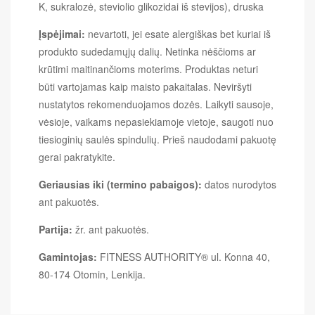
K, sukralozė, steviolio glikozidai iš stevijos), druska
Įspėjimai:
nevartoti, jei esate alergiškas bet kuriai iš
produkto sudedamųjų dalių. Netinka nėščioms ar
krūtimi maitinančioms moterims. Produktas neturi
būti vartojamas kaip maisto pakaitalas. Neviršyti
nustatytos rekomenduojamos dozės. Laikyti sausoje,
vėsioje, vaikams nepasiekiamoje vietoje, saugoti nuo
tiesioginių saulės spindulių. Prieš naudodami pakuotę
gerai pakratykite.
Geriausias iki (termino pabaigos):
datos nurodytos
ant pakuotės.
Partija:
žr. ant pakuotės.
Gamintojas:
FITNESS AUTHORITY® ul. Konna 40,
80-174 Otomin, Lenkija.