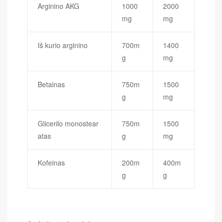
Arginino AKG
1000
2000
mg
mg
Iš kurio arginino
700m
1400
g
mg
Betainas
750m
1500
g
mg
Glicerilo monostear
750m
1500
atas
g
mg
Kofeinas
200m
400m
g
g