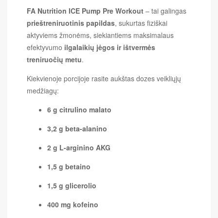
FA Nutrition ICE Pump Pre Workout
– tai galingas
prieštreniruotinis papildas
, sukurtas fiziškai
aktyviems žmonėms, siekiantiems maksimalaus
efektyvumo
ilgalaikių jėgos ir ištvermės
treniruočių metu
.
Kiekvienoje porcijoje rasite aukštas dozes veikliųjų
medžiagų:
6 g citrulino malato
3,2 g beta-alanino
2 g L-arginino AKG
1,5 g betaino
1,5 g glicerolio
400 mg kofeino