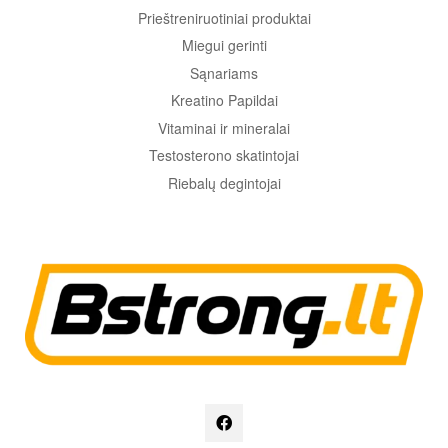
Prieštreniruotiniai produktai
Miegui gerinti
Sąnariams
Kreatino Papildai
Vitaminai ir mineralai
Testosterono skatintojai
Riebalų degintojai