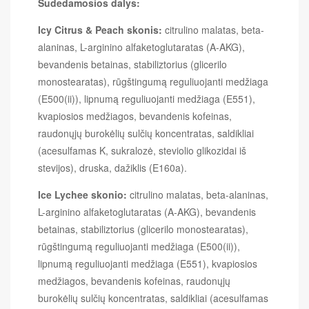
Sudedamosios dalys:
Icy Citrus & Peach skonis:
citrulino malatas, beta-
alaninas, L-arginino alfaketoglutaratas (A-AKG),
bevandenis betainas, stabiliztorius (glicerilo
monostearatas), rūgštingumą reguliuojanti medžiaga
(E500(ii)), lipnumą reguliuojanti medžiaga (E551),
kvapiosios medžiagos, bevandenis kofeinas,
raudonųjų burokėlių sulčių koncentratas, saldikliai
(acesulfamas K, sukralozė, steviolio glikozidai iš
stevijos), druska, dažiklis (E160a).
Ice Lychee skonio:
citrulino malatas, beta-alaninas,
L-arginino alfaketoglutaratas (A-AKG), bevandenis
betainas, stabiliztorius (glicerilo monostearatas),
rūgštingumą reguliuojanti medžiaga (E500(ii)),
lipnumą reguliuojanti medžiaga (E551), kvapiosios
medžiagos, bevandenis kofeinas, raudonųjų
burokėlių sulčių koncentratas, saldikliai (acesulfamas