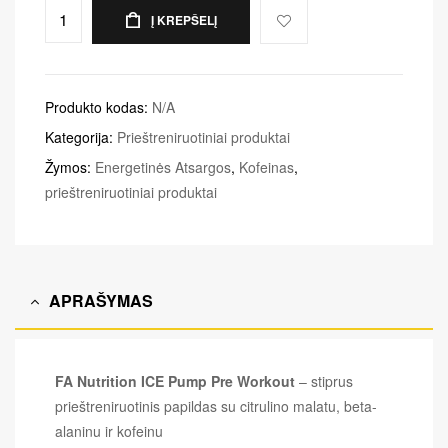
Į KREPŠELĮ
Produkto kodas:
N/A
Kategorija:
Prieštreniruotiniai produktai
Žymos:
Energetinės Atsargos
,
Kofeinas
,
prieštreniruotiniai produktai
APRAŠYMAS
FA Nutrition ICE Pump Pre Workout
– stiprus
prieštreniruotinis papildas su citrulino malatu, beta-
alaninu ir kofeinu