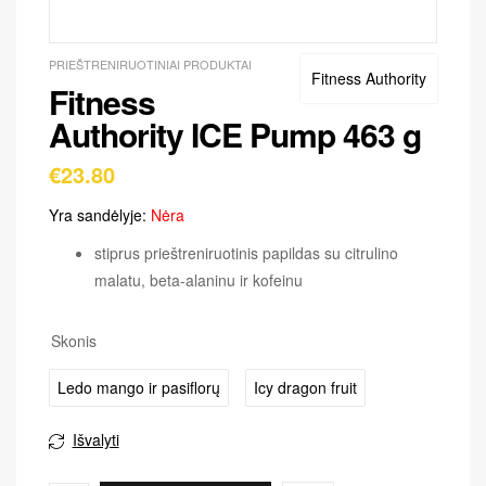
PRIEŠTRENIRUOTINIAI PRODUKTAI
Fitness Authority
Fitness
Authority ICE Pump 463 g
€
23.80
Yra sandėlyje:
Nėra
stiprus prieštreniruotinis papildas su citrulino
malatu, beta-alaninu ir kofeinu
Skonis
Ledo mango ir pasiflorų
Icy dragon fruit
Išvalyti