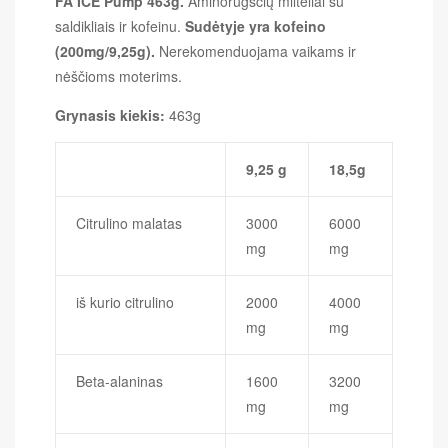
FA ICE Pump 463g.
Aminorūgščių milteliai su
saldikliais ir kofeinu.
Sudėtyje yra kofeino
(200mg/9,25g).
Nerekomenduojama vaikams ir
nėščioms moterims.
Grynasis kiekis:
463g
9,25 g
18,5g
Citrulino malatas
3000
6000
mg
mg
iš kurio citrulino
2000
4000
mg
mg
Beta-alaninas
1600
3200
mg
mg