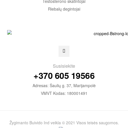
Testosterono skatintojai
Riebalų degintojai
Susisiekite
+370 605 19566
Adresas: Šaulių g. 37, Marijampolė
VMVT Kodas: 180001491
Žygimanto Buivido Ind veikla © 2021 Visos teisės saugomos.