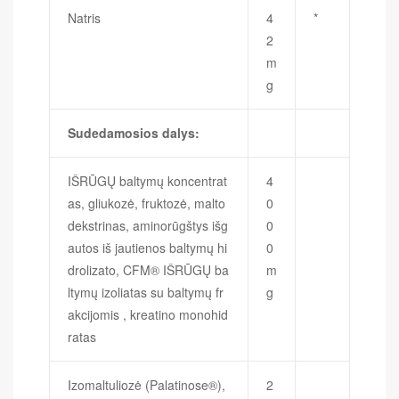
Natris
4
*
2
m
g
Sudedamosios dalys:
IŠRŪGŲ baltymų koncentrat
4
as, gliukozė, fruktozė, malto
0
dekstrinas, aminorūgštys išg
0
autos iš jautienos baltymų hi
0
drolizato, CFM® IŠRŪGŲ ba
m
ltymų izoliatas su baltymų fr
g
akcijomis , kreatino monohid
ratas
Izomaltuliozė (Palatinose®),
2