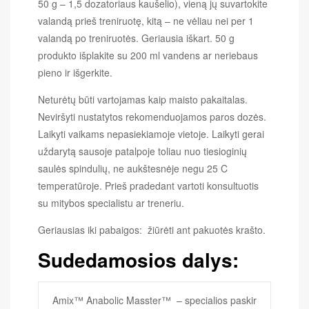
50 g – 1,5 dozatoriaus kaušelio), vieną jų suvartokite
valandą prieš treniruotę, kitą – ne vėliau nei per 1
valandą po treniruotės. Geriausia iškart. 50 g
produkto išplakite su 200 ml vandens ar neriebaus
pieno ir išgerkite.
Neturėtų būti vartojamas kaip maisto pakaitalas.
Neviršyti nustatytos rekomenduojamos paros dozės.
Laikyti vaikams nepasiekiamoje vietoje. Laikyti gerai
uždarytą sausoje patalpoje toliau nuo tiesioginių
saulės spindulių, ne aukštesnėje negu 25 C
temperatūroje. Prieš pradedant vartoti konsultuotis
su mitybos specialistu ar treneriu.
Geriausias iki pabaigos: žiūrėti ant pakuotės krašto.
Sudedamosios dalys:
Amix™ Anabolic Masster™ – specialios paskir