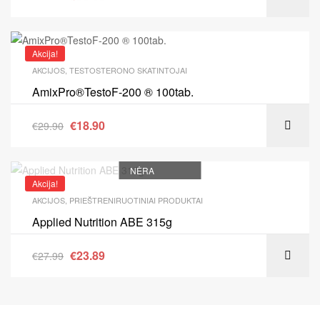
Akcija!
AKCIJOS
,
TESTOSTERONO SKATINTOJAI
AmixPro®TestoF-200 ® 100tab.
€
18.90
€
29.90
NĖRA
Akcija!
AKCIJOS
,
PRIEŠTRENIRUOTINIAI PRODUKTAI
Applied Nutrition ABE 315g
€
23.89
€
27.99