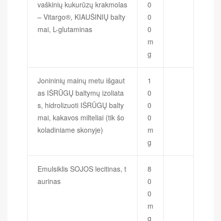
vaškinių kukurūzų krakmolas
0
– Vitargo®, KIAUŠINIŲ balty
0
mai, L-glutaminas
0
m
g
Jonininių mainų metu išgaut
1
as IŠRŪGŲ baltymų izoliata
0
s, hidrolizuoti IŠRŪGŲ balty
0
mai, kakavos milteliai (tik šo
0
koladiniame skonyje)
m
g
Emulsiklis SOJOS lecitinas, t
8
aurinas
0
0
m
g