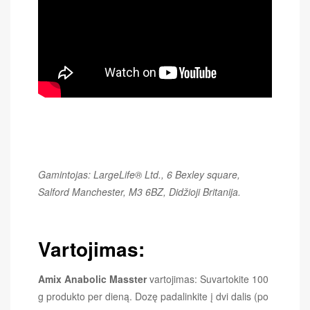
Gamintojas: LargeLife® Ltd., 6 Bexley square,
Salford Manchester, M3 6BZ, Didžioji Britanija.
Vartojimas:
Amix Anabolic Masster
vartojimas: Suvartokite 100
g produkto per dieną. Dozę padalinkite į dvi dalis (po