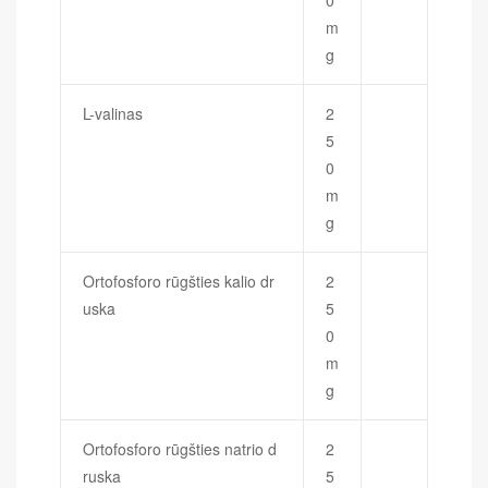
0
m
g
L-valinas
2
5
0
m
g
Ortofosforo rūgšties kalio dr
2
uska
5
0
m
g
Ortofosforo rūgšties natrio d
2
ruska
5