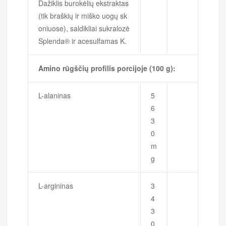
Dažiklis burokėlių ekstraktas
(tik braškių ir miško uogų sk
oniuose), saldikliai sukralozė
Splenda® ir acesulfamas K.
Amino rūgščių profilis porcijoje (100 g):
L-alaninas
5
6
3
0
m
g
L-argininas
3
4
3
0