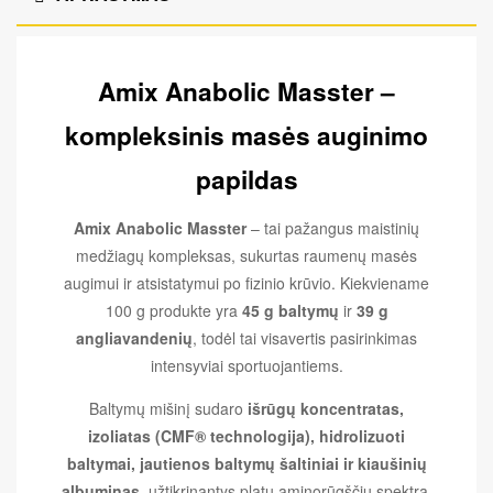
Amix Anabolic Masster –
kompleksinis masės auginimo
papildas
Amix Anabolic Masster
– tai pažangus maistinių
medžiagų kompleksas, sukurtas raumenų masės
augimui ir atsistatymui po fizinio krūvio. Kiekviename
100 g produkte yra
45 g baltymų
ir
39 g
angliavandenių
, todėl tai visavertis pasirinkimas
intensyviai sportuojantiems.
Baltymų mišinį sudaro
išrūgų koncentratas,
izoliatas (CMF® technologija), hidrolizuoti
baltymai, jautienos baltymų šaltiniai ir kiaušinių
albuminas
, užtikrinantys platų aminorūgščių spektrą.