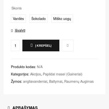
Skonis
Vanilės
Šokolado
Miško uogų
Išvalyti
Į KREPŠELĮ
Produkto kodas:
N/A
Kategorijos:
Akcijos
,
Papildai masei (Gaineriai)
Žymos:
angliavandeniai
,
Baltymai
,
Raumenų Augimas
APRAŠYMAS