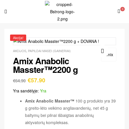
0
Akcija!
AKCIJOS
,
PAPILDAI MASEI (GAINERIAI)
Amix
Amix Anabolic
🔍
Masster™2200 g
€
57.90
€
64.90
Yra sandėlyje:
Yra
Amix Anabolic Masster™
100 g produkto yra 39
g greito-lėto veikimo angliavandenių, net 45 g
baltymų bei pilnai išbaigtas anabolinių
aktyvatorių kompleksas.