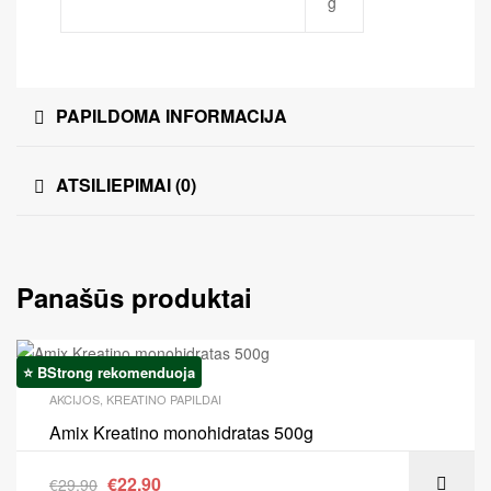
g
PAPILDOMA INFORMACIJA
ATSILIEPIMAI (0)
Panašūs produktai
⭐ BStrong rekomenduoja
Akcija!
AKCIJOS
,
KREATINO PAPILDAI
Amix Kreatino monohidratas 500g
€
22.90
€
29.90