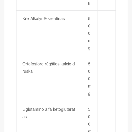
g
Kre-Alkalyn® kreatinas
5
0
0
m
g
Ortofosforo rūgšties kalcio d
5
ruska
0
0
m
g
L-glutamino alfa ketoglutarat
5
as
0
0
m