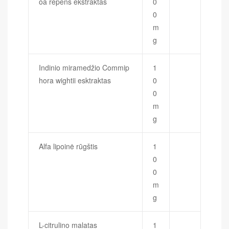
oa repens ekstraktas
0
0
m
g
Indinio miramedžio Commip
1
hora wightii esktraktas
0
0
m
g
Alfa lipoinė rūgštis
1
0
0
m
g
L-citrulino malatas
1