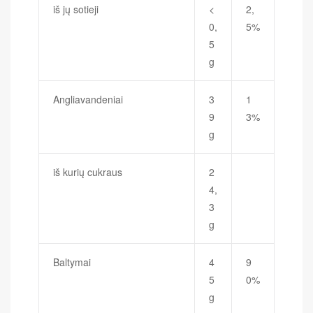
iš jų sotieji
<
2,
0,
5%
5
g
Angliavandeniai
3
1
9
3%
g
iš kurių cukraus
2
4,
3
g
Baltymai
4
9
5
0%
g