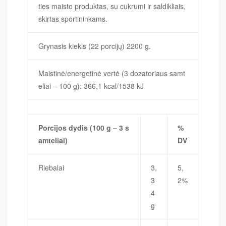
ties maisto produktas, su cukrumi ir saldikliais,
skirtas sportininkams.
Grynasis kiekis (22 porcijų) 2200 g.
Maistinė/energetinė vertė (3 dozatoriaus samt
eliai – 100 g): 366,1 kcal/1538 kJ
Porcijos dydis (100 g – 3 s
%
amteliai)
DV
Riebalai
3,
5,
3
2%
4
g