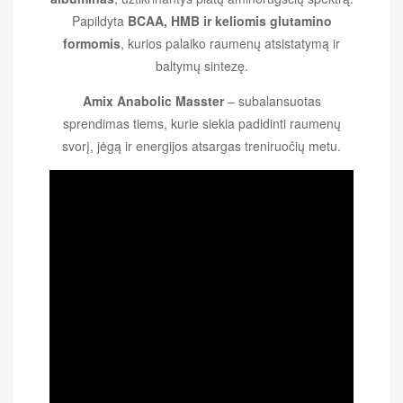
Papildyta
BCAA, HMB ir keliomis glutamino
formomis
, kurios palaiko raumenų atsistatymą ir
baltymų sintezę.
Amix Anabolic Masster
– subalansuotas
sprendimas tiems, kurie siekia padidinti raumenų
svorį, jėgą ir energijos atsargas treniruočių metu.