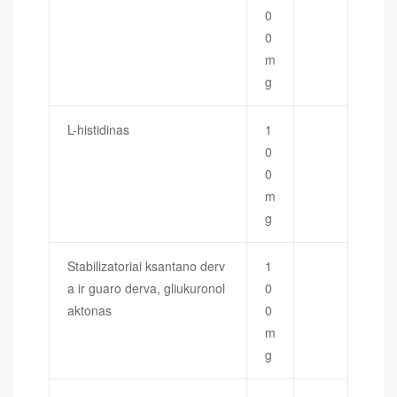
0
0
m
g
L-histidinas
1
0
0
m
g
Stabilizatoriai ksantano derv
1
a ir guaro derva, gliukuronol
0
aktonas
0
m
g