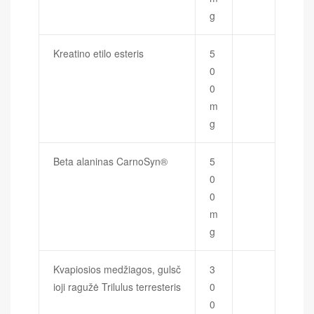
g
Kreatino etilo esteris
5
0
0
m
g
Beta alaninas CarnoSyn®
5
0
0
m
g
Kvapiosios medžiagos, gulsč
3
ioji ragužė Trilulus terresteris
0
0