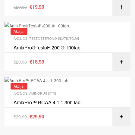
€
19.90
€
29.90
Akcija!
AKCIJOS
,
TESTOSTERONO SKATINTOJAI
AmixPro®TestoF-200 ® 100tab.
€
18.90
€
29.90
Akcija!
AKCIJOS
,
AMINORŪGŠTYS
AmixPro™ BCAA 4:1:1 300 tab
€
29.90
€
39.90