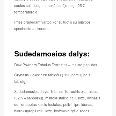
saulės spindulių, ne aukštesnėje negu 25 C
temperatūroje.
Prieš pradedant vartoti konsultuotis su mitybos
specialistu ar treneriu.
Sudedamosios dalys:
Raw Powders Tribulus Terrestris – maisto papildas.
Grynasis kiekis: 120 tablečių ( 120 porcijų po 1
tabletę).
Sudedamosios dalys: Tribulus Terrestris ekstraktas
(92% – saponinų), mikrokristalinė celiuliozė, dvibazis
dehidratuotas kalcio fosfatas, polivinilprolidonas,
hidroksipropil celiuliozė, kryžminio ryšio sodos