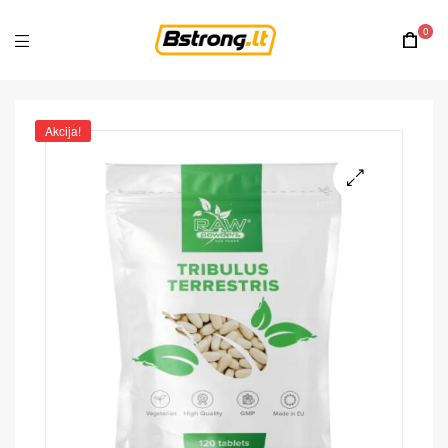
0
Akcija!
🔍