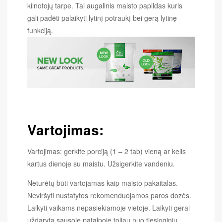
kilnotojų tarpe. Tai augalinis maisto papildas kuris
gali padėti palaikyti lytinį potraukį bei gerą lytinę
funkciją.
Vartojimas:
Vartojimas: gerkite porciją (1 – 2 tab) vieną ar kelis
kartus dienoje su maistu. Užsigerkite vandeniu.
Neturėtų būti vartojamas kaip maisto pakaitalas.
Neviršyti nustatytos rekomenduojamos paros dozės.
Laikyti vaikams nepasiekiamoje vietoje. Laikyti gerai
uždarytą sausoje patalpoje toliau nuo tiesioginių