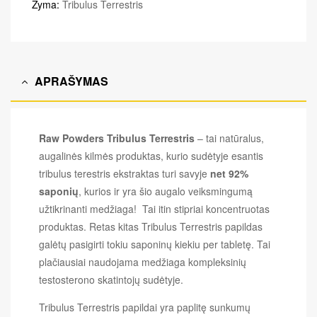
Žyma:
Tribulus Terrestris
APRAŠYMAS
Raw Powders Tribulus Terrestris
– tai natūralus,
augalinės kilmės produktas, kurio sudėtyje esantis
tribulus terestris ekstraktas turi savyje
net 92%
saponių
, kurios ir yra šio augalo veiksmingumą
užtikrinanti medžiaga! Tai itin stipriai koncentruotas
produktas. Retas kitas Tribulus Terrestris papildas
galėtų pasigirti tokiu saponinų kiekiu per tabletę. Tai
plačiausiai naudojama medžiaga kompleksinių
testosterono skatintojų sudėtyje.
Tribulus Terrestris papildai yra paplitę sunkumų