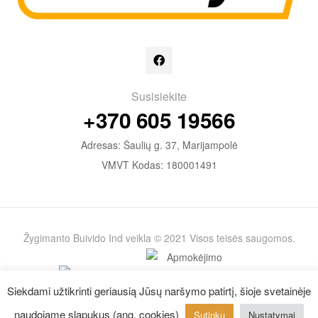
Susisiekite
+370 605 19566
Adresas: Šaulių g. 37, Marijampolė
VMVT Kodas: 180001491
Žygimanto Buivido Ind veikla © 2021 Visos teisės saugomos.
Siekdami užtikrinti geriausią Jūsų naršymo patirtį, šioje svetainėje
naudojame slapukus (ang. cookies)
Sutinku
Nustatymai