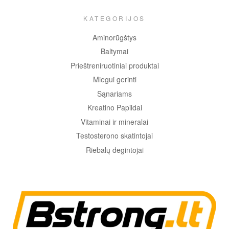
KATEGORIJOS
Aminorūgštys
Baltymai
Prieštreniruotiniai produktai
Miegui gerinti
Sąnariams
Kreatino Papildai
Vitaminai ir mineralai
Testosterono skatintojai
Riebalų degintojai