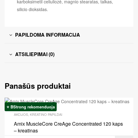
karboksimetil celiuliozė, magnio stearatas, talkas,
silicio dioksidas.
PAPILDOMA INFORMACIJA
ATSILIEPIMAI (0)
Panašūs produktai
⭐ BStrong rekomenduoja
Akcija!
AKCIJOS
,
KREATINO PAPILDAI
Amix MuscleCore CreAge Concentrated 120 kaps
– kreatinas