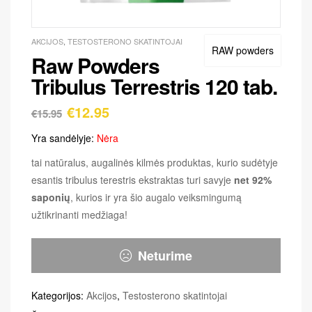
AKCIJOS
,
TESTOSTERONO SKATINTOJAI
RAW powders
Raw Powders
Tribulus Terrestris 120 tab.
€
12.95
€
15.95
Yra sandėlyje:
Nėra
tai natūralus, augalinės kilmės produktas, kurio sudėtyje
esantis tribulus terestris ekstraktas turi savyje
net 92%
saponių
, kurios ir yra šio augalo veiksmingumą
užtikrinanti medžiaga!
Neturime
Kategorijos:
Akcijos
,
Testosterono skatintojai