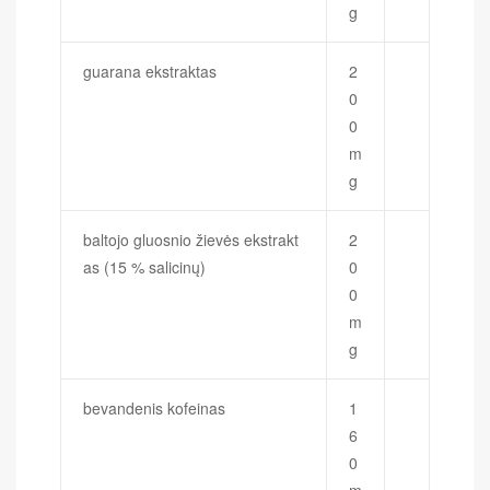
g
guarana ekstraktas
2
0
0
m
g
baltojo gluosnio žievės ekstrakt
2
as (15 % salicinų)
0
0
m
g
bevandenis kofeinas
1
6
0
m