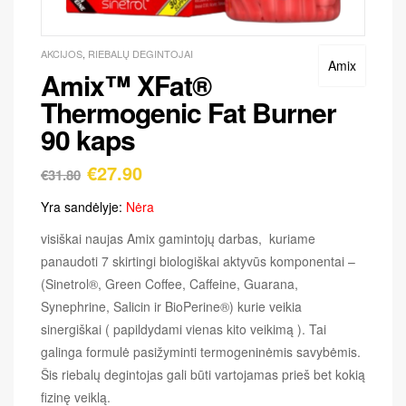
AKCIJOS
,
RIEBALŲ DEGINTOJAI
Amix
Amix™ XFat®
Thermogenic Fat Burner
90 kaps
€
27.90
€
31.80
Yra sandėlyje:
Nėra
visiškai naujas Amix gamintojų darbas, kuriame
panaudoti 7 skirtingi biologiškai aktyvūs komponentai –
(Sinetrol®, Green Coffee, Caffeine, Guarana,
Synephrine, Salicin ir BioPerine®) kurie veikia
sinergiškai ( papildydami vienas kito veikimą ). Tai
galinga formulė pasižyminti termogeninėmis savybėmis.
Šis riebalų degintojas gali būti vartojamas prieš bet kokią
fizinę veiklą.