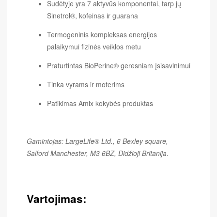
Sudėtyje yra 7 aktyvūs komponentai, tarp jų
Sinetrol®, kofeinas ir guarana
Termogeninis kompleksas energijos
palaikymui fizinės veiklos metu
Praturtintas BioPerine® geresniam įsisavinimui
Tinka vyrams ir moterims
Patikimas Amix kokybės produktas
Gamintojas: LargeLife® Ltd., 6 Bexley square,
Salford Manchester, M3 6BZ, Didžioji Britanija.
Vartojimas: