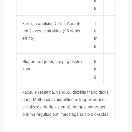
g
karčiųjų apelsinų Citrus Auranti
1
um žievės ekstraktas (95 % sin
0
efrino)
m
g
Bioperine® juodųjų pipirų ekstra
5
ktas
m
g
kapsulė (želatina, vanduo, dažiklis titano dioksi
das), Methocel® (hidrofilinė mikropolimerinės
celiuliozės eterių sistema), magnio stearatas, li
pnumą reguliuojanti medžiaga silicio dioksidas.