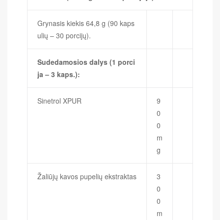
Grynasis kiekis 64,8 g (90 kaps
ulių – 30 porcijų).
Sudedamosios dalys (1 porci
ja – 3 kaps.):
Sinetrol XPUR
9
0
0
m
g
Žaliūjų kavos pupelių ekstraktas
3
0
0
m