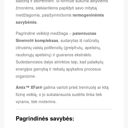
saliciną
ir
BioPerine®
. Ši formulė sukurta aktyviems
žmonėms, siekiantiems papildyti savo mitybą
medžiagomis, pasižyminčiomis
termogeninėmis
savybėmis
.
Pagrindinė veiklioji medžiaga –
patentuotas
Sinetrol® kompleksas
, sudarytas iš natūralių
citrusinių vaisių polifenolių (greipfrutų, apelsinų,
raudonųjų apelsinų) ir guaranos ekstrakto.
Sudedamosios dalys atrinktos taip, kad palaikytų
energijos gamybą ir riebalų apykaitos procesus
organizme.
Amix™ XFat®
galima vartoti prieš treniruotę ar kitą
fizinę veiklą, o jo subalansuota sudėtis tinka tiek
vyrams, tiek moterims.
Pagrindinės savybės: