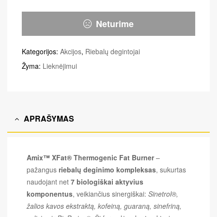
Neturime
Kategorijos:
Akcijos
,
Riebalų degintojai
Žyma:
Lieknėjimui
APRAŠYMAS
Amix™ XFat® Thermogenic Fat Burner
–
pažangus
riebalų deginimo kompleksas
, sukurtas
naudojant net
7 biologiškai aktyvius
komponentus
, veikiančius sinergiškai:
Sinetrol®,
žalios kavos ekstraktą, kofeiną, guaraną, sinefriną,