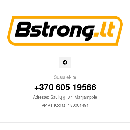
Susisiekite
+370 605 19566
Adresas: Šaulių g. 37, Marijampolė
VMVT Kodas: 180001491