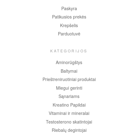
Paskyra
Patikusios prekės
Krepšelis
Parduotuvė
KATEGORIJOS
Aminorūgštys
Baltymai
Prieštreniruotiniai produktai
Miegui gerinti
Sąnariams
Kreatino Papildai
Vitaminai ir mineralai
Testosterono skatintojai
Riebalų degintojai