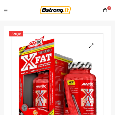
0
Akcija!
🔍