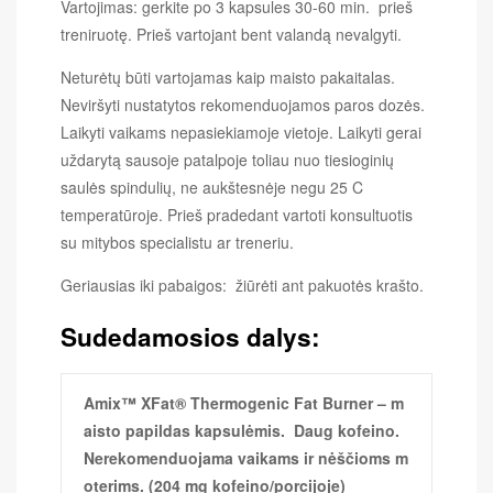
Vartojimas: gerkite po 3 kapsules 30-60 min. prieš
treniruotę. Prieš vartojant bent valandą nevalgyti.
Neturėtų būti vartojamas kaip maisto pakaitalas.
Neviršyti nustatytos rekomenduojamos paros dozės.
Laikyti vaikams nepasiekiamoje vietoje. Laikyti gerai
uždarytą sausoje patalpoje toliau nuo tiesioginių
saulės spindulių, ne aukštesnėje negu 25 C
temperatūroje. Prieš pradedant vartoti konsultuotis
su mitybos specialistu ar treneriu.
Geriausias iki pabaigos: žiūrėti ant pakuotės krašto.
Sudedamosios dalys:
Amix™ XFat® Thermogenic Fat Burner – m
aisto papildas kapsulėmis. Daug kofeino.
Nerekomenduojama vaikams ir nėščioms m
oterims. (204 mg kofeino/porcijoje)