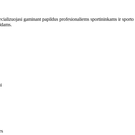
ializuojasi gaminant papildus profesionaliems sportininkams ir sporto 
ildams.
i
es