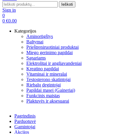
Search
Ieškoti
for:
Sign in
0
0
€
0.00
Kategorijos
Aminorūgštys
Baltymai
Prieštreniruotiniai produktai
Miego gerinimo papildai
Sąnariams
Elektrolitai ir angliavandeniai
Kreatino papildai
Vitaminai ir mineralai
Testosterono skatintojai
Riebalų degintojai
Papildai masei (Gaineriai)
Funkcinis maistas
Plaktuvės ir aksesuarai
Pagrindinis
Parduotuvė
Gamintojai
Akcijos