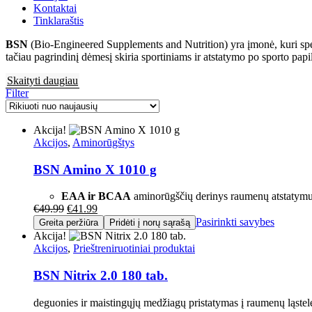
Kontaktai
Tinklaraštis
BSN
(Bio-Engineered Supplements and Nutrition) yra įmonė, kuri spec
tačiau pagrindinį dėmesį skiria sportiniams ir atstatymo po sporto pap
Skaityti daugiau
Filter
Akcija!
Akcijos
,
Aminorūgštys
BSN Amino X 1010 g
EAA ir BCAA
aminorūgščių derinys raumenų atstatymu
€
49.99
€
41.99
Pasirinkti savybes
Greita peržiūra
Pridėti į norų sąrašą
Akcija!
Akcijos
,
Prieštreniruotiniai produktai
BSN Nitrix 2.0 180 tab.
deguonies ir maistingųjų medžiagų pristatymas į raumenų ląstel