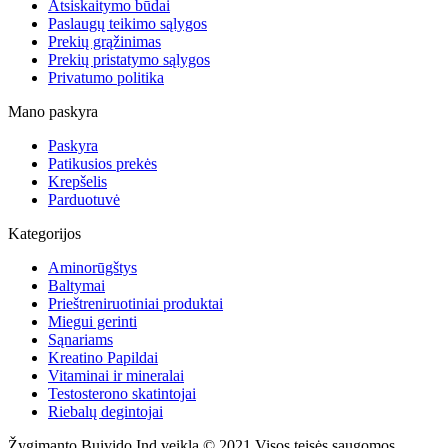
Atsiskaitymo būdai
Paslaugų teikimo sąlygos
Prekių grąžinimas
Prekių pristatymo sąlygos
Privatumo politika
Mano paskyra
Paskyra
Patikusios prekės
Krepšelis
Parduotuvė
Kategorijos
Aminorūgštys
Baltymai
Prieštreniruotiniai produktai
Miegui gerinti
Sąnariams
Kreatino Papildai
Vitaminai ir mineralai
Testosterono skatintojai
Riebalų degintojai
Žygimanto Buivido Ind veikla © 2021 Visos teisės saugomos.