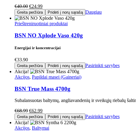
€
40.00
€
24.99
Daugiau
Greita peržiūra
Pridėti į norų sąrašą
Prieštreniruotiniai produktai
BSN NO Xplode Vaso 420g
Energijai ir koncentracijai
€
33.90
Pasirinkti savybes
Greita peržiūra
Pridėti į norų sąrašą
Akcija!
Akcijos
,
Papildai masei (Gaineriai)
BSN True Mass 4700g
Subalansuotas baltymų, angliavandenių ir sveikųjų riebalų šalti
€
68.99
€
62.99
Pasirinkti savybes
Greita peržiūra
Pridėti į norų sąrašą
Akcija!
Akcijos
,
Baltymai