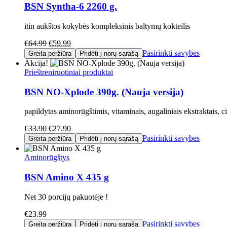
BSN Syntha-6 2260 g.
itin aukštos kokybės kompleksinis baltymų kokteilis
€
64.99
€
59.99
Pasirinkti savybes
Greita peržiūra
Pridėti į norų sąrašą
Akcija!
Prieštreniruotiniai produktai
BSN NO-Xplode 390g. (Nauja versija)
papildytas aminorūgštimis, vitaminais, augaliniais ekstraktais, c
€
33.90
€
27.90
Pasirinkti savybes
Greita peržiūra
Pridėti į norų sąrašą
Aminorūgštys
BSN Amino X 435 g
Net 30 porcijų pakuotėje !
€
23.99
Pasirinkti savybes
Greita peržiūra
Pridėti į norų sąrašą