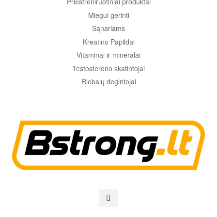
Prieštreniruotiniai produktai
Miegui gerinti
Sąnariams
Kreatino Papildai
Vitaminai ir mineralai
Testosterono skatintojai
Riebalų degintojai