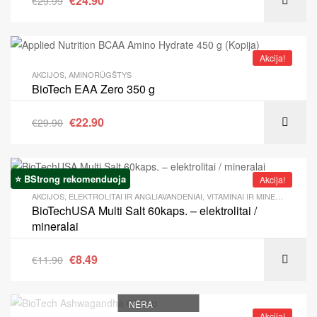
€
24.90
€
29.99
Akcija!
AKCIJOS
,
AMINORŪGŠTYS
BioTech EAA Zero 350 g
€
22.90
€
29.90
⭐ BStrong rekomenduoja
Akcija!
AKCIJOS
,
ELEKTROLITAI IR ANGLIAVANDENIAI
,
VITAMINAI IR MINERALAI
BioTechUSA Multi Salt 60kaps. – elektrolitai /
mineralai
€
8.49
€
11.90
NĖRA
Akcija!