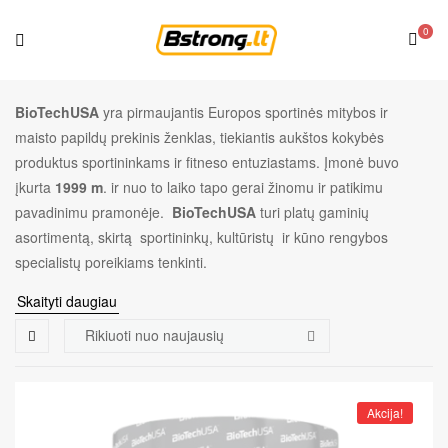
0
BioTechUSA
yra pirmaujantis Europos sportinės mitybos ir
maisto papildų prekinis ženklas, tiekiantis aukštos kokybės
produktus sportininkams ir fitneso entuziastams. Įmonė buvo
įkurta
1999
m
. ir nuo to laiko tapo gerai žinomu ir patikimu
pavadinimu pramonėje.
BioTechUSA
turi platų gaminių
asortimentą, skirtą sportininkų, kultūristų ir kūno rengybos
specialistų poreikiams tenkinti.
Skaityti daugiau
Akcija!