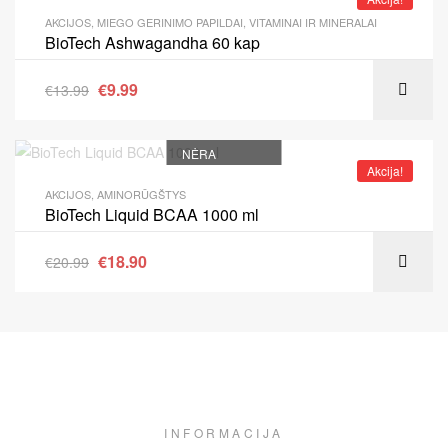
AKCIJOS
,
MIEGO GERINIMO PAPILDAI
,
VITAMINAI IR MINERALAI
BioTech Ashwagandha 60 kap
€
9.99
€
13.99
NĖRA
Akcija!
AKCIJOS
,
AMINORŪGŠTYS
BioTech Liquid BCAA 1000 ml
€
18.90
€
20.99
INFORMACIJA