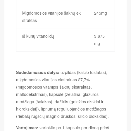
Migdomosios vitanijos šaknų ek
245mg
straktas
iš kurių vitanolidų
3,675
mg
Sudedamosios dalys:
užpildas (kalcio fosfatas),
migdomosios vitanijos ekstraktas 27,7%
(migdomosios vitanijos šaknų ekstraktas,
maltodekstrinas), kapsulė (želatina, glazūros
medžiaga (šelakas), dažiklis (geležies oksidai ir
hidroksidai)), lipnumą reguliuojančios medžiagos
(riebalų rūgščių magnio druskos, silicio dioksidas).
Vartojimas:
vartokite po 1 kapsulę per dieną prieš