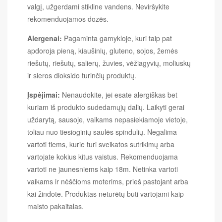
valgį, užgerdami stikline vandens. Neviršykite
rekomenduojamos dozės.
Alergenai:
Pagaminta gamykloje, kuri taip pat
apdoroja pieną, kiaušinių, gluteno, sojos, žemės
riešutų, riešutų, salierų, žuvies, vėžiagyvių, moliuskų
ir sieros dioksido turinčių produktų.
Įspėjimai:
Nenaudokite, jei esate alergiškas bet
kuriam iš produkto sudedamųjų dalių. Laikyti gerai
uždarytą, sausoje, vaikams nepasiekiamoje vietoje,
toliau nuo tiesioginių saulės spindulių. Negalima
vartoti tiems, kurie turi sveikatos sutrikimų arba
vartojate kokius kitus vaistus. Rekomenduojama
vartoti ne jaunesniems kaip 18m. Netinka vartoti
vaikams ir nėščioms moterims, prieš pastojant arba
kai žindote. Produktas neturėtų būti vartojami kaip
maisto pakaitalas.