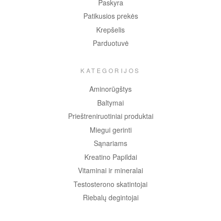
Paskyra
Patikusios prekės
Krepšelis
Parduotuvė
KATEGORIJOS
Aminorūgštys
Baltymai
Prieštreniruotiniai produktai
Miegui gerinti
Sąnariams
Kreatino Papildai
Vitaminai ir mineralai
Testosterono skatintojai
Riebalų degintojai