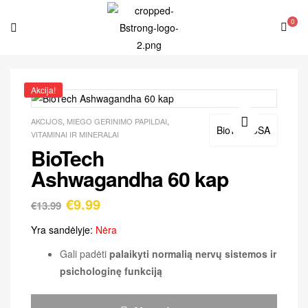
0
Akcija!
AKCIJOS
,
MIEGO GERINIMO PAPILDAI
,
BioTechUSA
VITAMINAI IR MINERALAI
🔍
BioTech
Ashwagandha 60 kap
€
9.99
€
13.99
Yra sandėlyje:
Nėra
Gali padėti
palaikyti normalią nervų sistemos ir
psichologinę funkciją