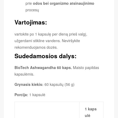
prie
odos bei organizmo atsinaujinimo
procesų
Vartojimas:
vartokite po 1 kapsulę per dieną prieš valgį,
užgerdami stikline vandens. Neviršykite
rekomenduojamos dozės.
Sudedamosios dalys:
BioTech Ashwagandha 60 kaps.
Maisto papildas
kapsulėmis.
Grynasis kiekis:
60 kapsulių (56 g)
Porcija:
1 kapsulė
1 kaps
ulė