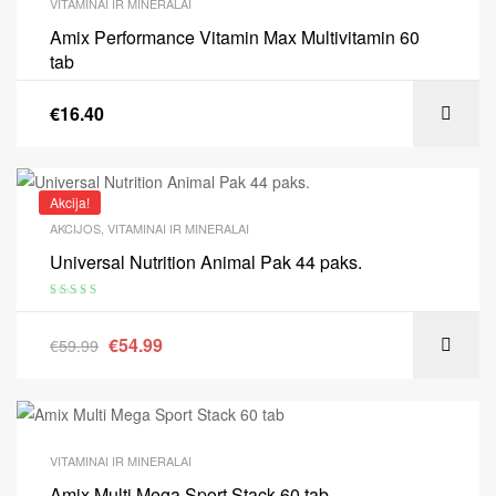
VITAMINAI IR MINERALAI
Amix Performance Vitamin Max Multivitamin 60
tab
€
16.40
Akcija!
AKCIJOS
,
VITAMINAI IR MINERALAI
Universal Nutrition Animal Pak 44 paks.
Įvertinimas:
5.00
iš 5
€
54.99
€
59.99
VITAMINAI IR MINERALAI
Amix Multi Mega Sport Stack 60 tab