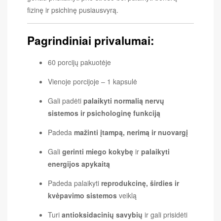
fizinę ir psichinę pusiausvyrą.
Pagrindiniai privalumai:
60 porcijų pakuotėje
Vienoje porcijoje – 1 kapsulė
Gali padėti
palaikyti normalią nervų
sistemos ir psichologinę funkciją
Padeda
mažinti įtampą, nerimą ir nuovargį
Gali
gerinti miego kokybę
ir
palaikyti
energijos apykaitą
Padeda palaikyti
reprodukcinę, širdies ir
kvėpavimo sistemos
veiklą
Turi
antioksidacinių savybių
ir gali prisidėti