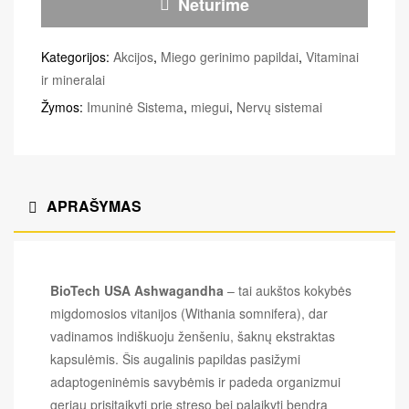
Neturime
Kategorijos:
Akcijos
,
Miego gerinimo papildai
,
Vitaminai
ir mineralai
Žymos:
Imuninė Sistema
,
miegui
,
Nervų sistemai
APRAŠYMAS
BioTech USA Ashwagandha
– tai aukštos kokybės
migdomosios vitanijos (Withania somnifera), dar
vadinamos indiškuoju ženšeniu, šaknų ekstraktas
kapsulėmis. Šis augalinis papildas pasižymi
adaptogeninėmis savybėmis ir padeda organizmui
geriau prisitaikyti prie streso bei palaikyti bendrą