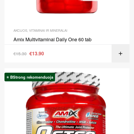
AKCIJOS
,
VITAMINAI IR MINERALAI
Amix Multivitaminai Daily One 60 tab
€
13.90
€
15.30
⭐ BStrong rekomenduoja
Akcija!