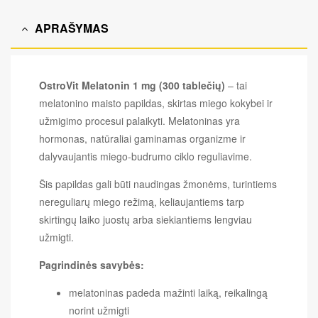
APRAŠYMAS
OstroVit Melatonin 1 mg (300 tablečių)
– tai
melatonino maisto papildas, skirtas miego kokybei ir
užmigimo procesui palaikyti. Melatoninas yra
hormonas, natūraliai gaminamas organizme ir
dalyvaujantis miego-budrumo ciklo reguliavime.
Šis papildas gali būti naudingas žmonėms, turintiems
nereguliarų miego režimą, keliaujantiems tarp
skirtingų laiko juostų arba siekiantiems lengviau
užmigti.
Pagrindinės savybės:
melatoninas padeda mažinti laiką, reikalingą
norint užmigti