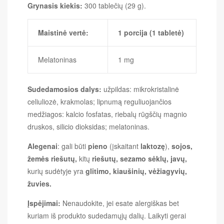
Grynasis kiekis:
300 tablečių (29 g).
Maistinė vertė:
1 porcija (1 tabletė)
Melatoninas
1 mg
Sudedamosios dalys:
užpildas: mikrokristalinė
celiuliozė, krakmolas; lipnumą reguliuojančios
medžiagos: kalcio fosfatas, riebalų rūgščių magnio
druskos, silicio dioksidas; melatoninas.
Alegenai
: gali būti
pieno
(įskaitant
laktozę
),
sojos,
žemės riešutų,
kitų
riešutų, sezamo sėklų, javų,
kurių sudėtyje yra
glitimo, kiaušinių, vėžiagyvių,
žuvies.
Įspėjimai:
Nenaudokite, jei esate alergiškas bet
kuriam iš produkto sudedamųjų dalių. Laikyti gerai