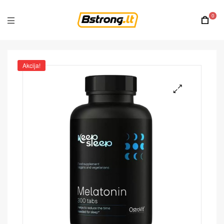
0
Akcija!
🔍