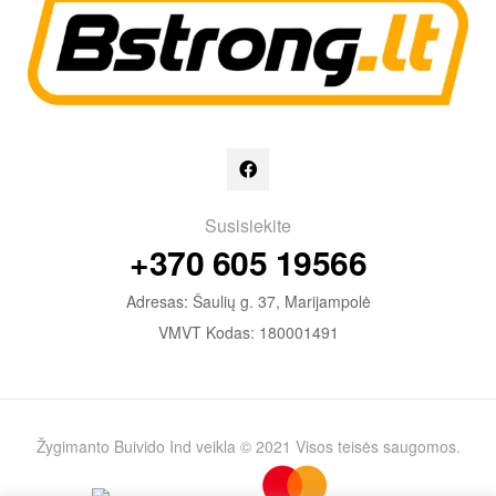
Susisiekite
+370 605 19566
Adresas: Šaulių g. 37, Marijampolė
VMVT Kodas: 180001491
Žygimanto Buivido Ind veikla © 2021 Visos teisės saugomos.