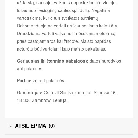
uždarytą, sausoje, vaikams nepasiekiamoje vietoje,
toliau nuo tiesioginių saulės spindulių. Negalima
vartoti tiems, kurie turi sveikatos sutrikimų.
Rekomenduojama vartoti ne jaunesniems kaip 18m.
Draudžiama vartoti vaikams ir nėščioms moterims,
prieš pastojant arba kai žindote. Maisto papildas
neturėtų būti vartojami kaip maisto pakaitalas.
Geriausias iki (termino pabaigos):
datos nurodytos
ant pakuotės.
Partija:
žr. ant pakuotės.
Gamintojas:
Ostrovit Spolka z o.o., ul. Sitarska 16,
18-300 Zambrów, Lenkija.
ATSILIEPIMAI (0)