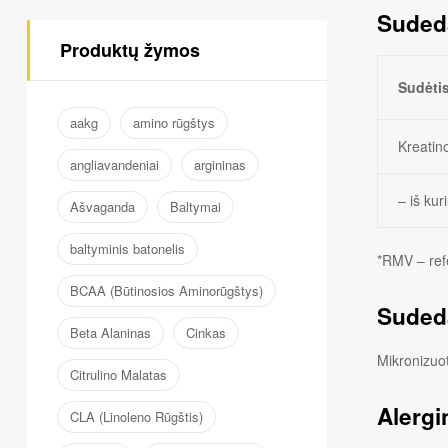
Suded
Produktų žymos
Sudėti
aakg
amino rūgštys
Kreatin
angliavandeniai
argininas
– iš kur
Ašvaganda
Baltymai
baltyminis batonelis
*RMV – ref
BCAA (Būtinosios Aminorūgštys)
Suded
Beta Alaninas
Cinkas
Mikronizuo
Citrulino Malatas
Alergi
CLA (Linoleno Rūgštis)