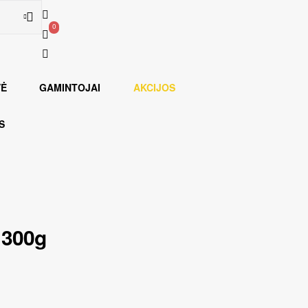
0
0
Ė
GAMINTOJAI
AKCIJOS
S
300g