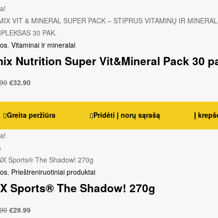
ja!
jos
,
Vitaminai ir mineralai
ix Nutrition Super Vit&Mineral Pack 30 p
.90
€
32.90
Greita peržiūra
Pridėti į norų sąrašą
Į krepš
ja!
a
jos
,
Prieštreniruotiniai produktai
X Sports® The Shadow! 270g
.90
€
29.99