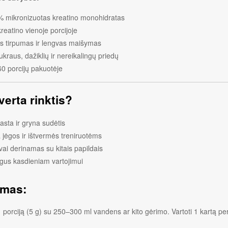
 mikronizuotas kreatino monohidratas
kreatino vienoje porcijoje
s tirpumas ir lengvas maišymas
ukraus, dažiklių ir nereikalingų priedų
60 porcijų pakuotėje
verta rinktis?
asta ir gryna sudėtis
a jėgos ir ištvermės treniruotėms
vai derinamas su kitais papildais
gus kasdieniam vartojimui
imas:
 porciją (5 g) su 250–300 ml vandens ar kito gėrimo. Vartoti 1 kartą pe