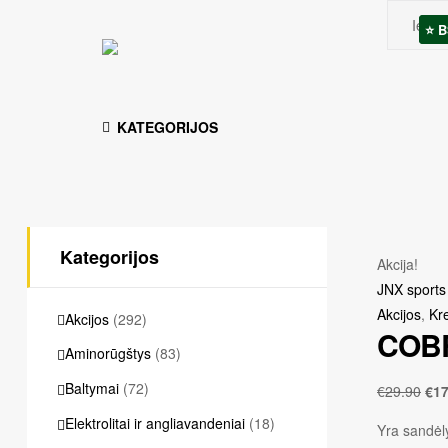
⭐ B
⭐ B
KATEGORIJOS
Kategorijos
Akcija!
JNX sports
Akcijos
,
Kre
Akcijos
(292)
COBR
Aminorūgštys
(83)
Baltymai
(72)
€
29.90
€
17
Elektrolitai ir angliavandeniai
(18)
Yra sandėly