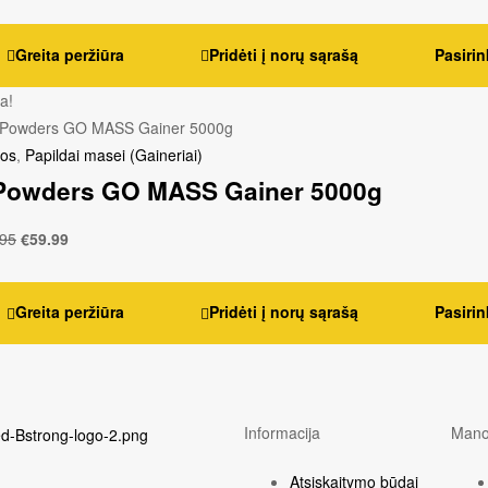
Greita peržiūra
Pridėti į norų sąrašą
Pasirin
ja!
jos
,
Papildai masei (Gaineriai)
Powders GO MASS Gainer 5000g
.95
€
59.99
Greita peržiūra
Pridėti į norų sąrašą
Pasirin
Informacija
Mano
Atsiskaitymo būdai