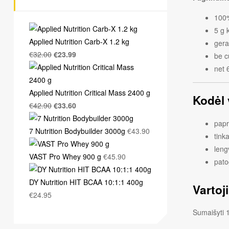
100%
5 g 
Applied Nutrition Carb-X 1.2 kg
gera
€
32.00
€
23.99
be c
net 
Applied Nutrition Critical Mass 2400 g
Kodėl 
€
42.90
€
33.60
papr
7 Nutrition Bodybuilder 3000g
€
43.90
tink
leng
VAST Pro Whey 900 g
€
45.90
pato
DY Nutrition HIT BCAA 10:1:1 400g
Vartoj
€
24.95
Sumaišyti 1