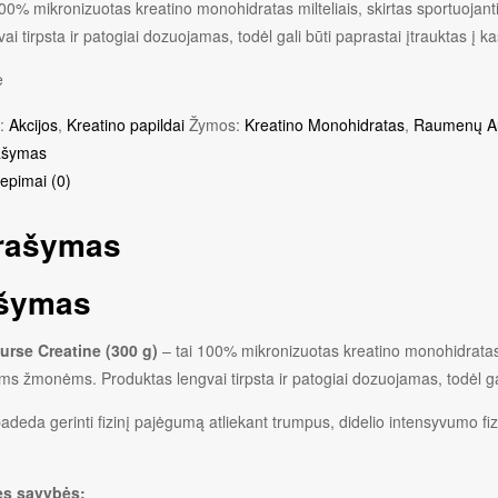
100% mikronizuotas kreatino monohidratas milteliais, skirtas sportuo
vai tirpsta ir patogiai dozuojamas, todėl gali būti paprastai įtrauktas į k
e
s:
Akcijos
,
Kreatino papildai
Žymos:
Kreatino Monohidratas
,
Raumenų A
ašymas
liepimai (0)
rašymas
šymas
rse Creatine (300 g)
– tai 100% mikronizuotas kreatino monohidratas 
s žmonėms. Produktas lengvai tirpsta ir patogiai dozuojamas, todėl gali
adeda gerinti fizinį pajėgumą atliekant trumpus, didelio intensyvumo fiz
ės savybės: