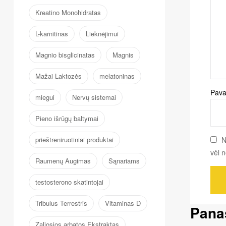
Kreatino Monohidratas
L-karnitinas
Lieknėjimui
Magnio bisglicinatas
Magnis
Mažai Laktozės
melatoninas
Pava
miegui
Nervų sistemai
Pieno išrūgų baltymai
N
prieštreniruotiniai produktai
vėl 
Raumenų Augimas
Sąnariams
testosterono skatintojai
Tribulus Terrestris
Vitaminas D
Pana
Zaliosios arbatos Ekstraktas