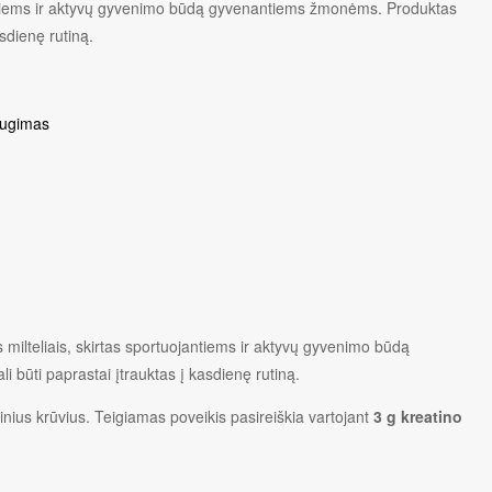
jantiems ir aktyvų gyvenimo būdą gyvenantiems žmonėms. Produktas
asdienę rutiną.
ugimas
milteliais, skirtas sportuojantiems ir aktyvų gyvenimo būdą
 būti paprastai įtrauktas į kasdienę rutiną.
inius krūvius. Teigiamas poveikis pasireiškia vartojant
3 g kreatino