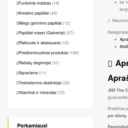
tai 
Funkcinis maistas
(14)
leng
Kreatino papildai
(43)
Neturim
Miego gerinimo papildai
(12)
Kategorijo
Papildai masei (Gaineriai)
(27)
Apr
Plaktuvės ir aksesuarai
(13)
Atsi
Prieštreniruotiniai produktai
(105)
Ap
Riebalų degintojai
(31)
Sąnariams
(11)
Apra
Testosterono skatintojai
(22)
JNX The Cu
Vitaminai ir mineralai
(72)
gyvenantiem
Kreatinas p
per dieną
.
Perkamiausi
Pagrindin