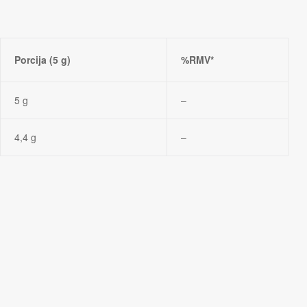
Porcija (5 g)
%RMV*
5 g
–
4,4 g
–