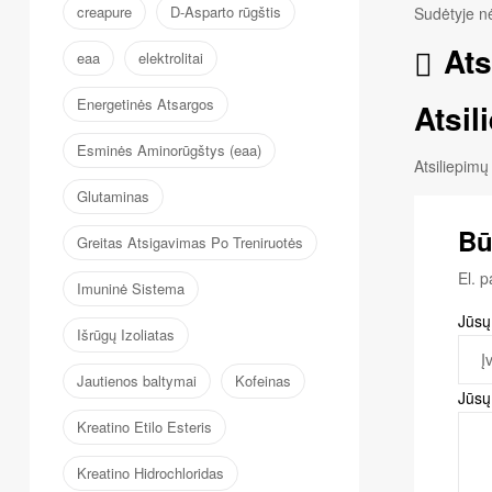
creapure
D-Asparto rūgštis
Sudėtyje n
Ats
eaa
elektrolitai
Energetinės Atsargos
Atsil
Esminės Aminorūgštys (eaa)
Atsiliepimų
Glutaminas
Bū
Greitas Atsigavimas Po Treniruotės
El. 
Imuninė Sistema
Jūsų
Išrūgų Izoliatas
Jautienos baltymai
Kofeinas
Jūsų
Kreatino Etilo Esteris
Kreatino Hidrochloridas