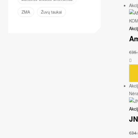
Akci
ZMA
Žuvų taukai
Akci
Am
€
35
Akci
Nėr
Akci
JN
€
34