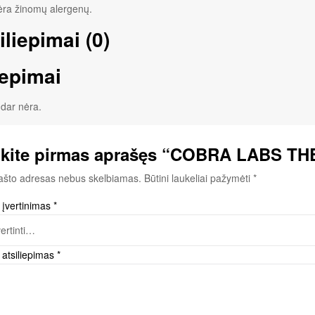
ėra žinomų alergenų.
iliepimai (0)
iepimai
 dar nėra.
kite pirmas aprašęs “COBRA LABS T
pašto adresas nebus skelbiamas.
Būtini laukeliai pažymėti
*
 įvertinimas
*
 atsiliepimas
*