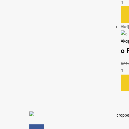
Akci
Akci
o 
€
74