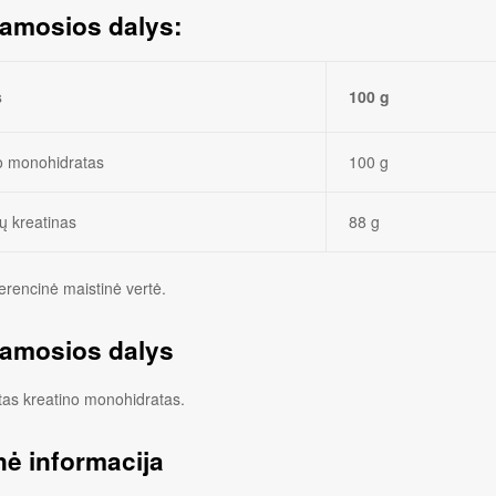
amosios dalys:
s
100 g
o monohidratas
100 g
ių kreatinas
88 g
erencinė maistinė vertė.
amosios dalys
tas kreatino monohidratas.
nė informacija