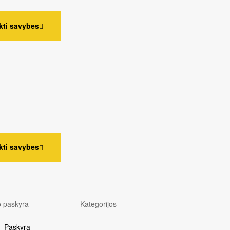
kti savybes
kti savybes
 paskyra
Kategorijos
Paskyra