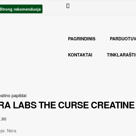
Strong rekomenduoja
Strong rekomenduoja
PAGRINDINIS
PARDUOTUV
KONTAKTAI
TINKLARAŠTI
atino papildai
A LABS THE CURSE CREATINE 
.90
je:
Nėra