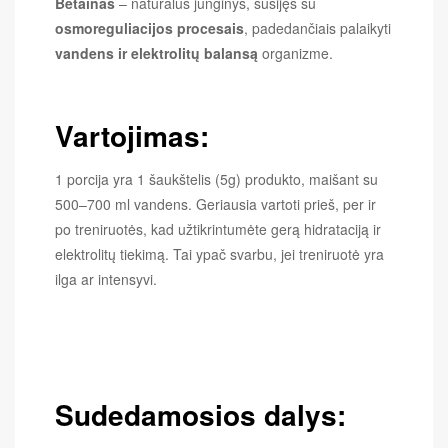
Betainas
– natūralus junginys, susijęs su
osmoreguliacijos procesais
, padedančiais palaikyti
vandens ir elektrolitų balansą
organizme.
Vartojimas:
1 porcija yra 1 šaukštelis (5g) produkto, maišant su
500–700 ml vandens. Geriausia vartoti prieš, per ir
po treniruotės, kad užtikrintumėte gerą hidrataciją ir
elektrolitų tiekimą. Tai ypač svarbu, jei treniruotė yra
ilga ar intensyvi
.
Sudedamosios dalys: