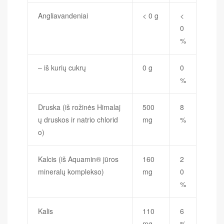
Angliavandeniai
< 0 g
<
0
%
– iš kurių cukrų
0 g
0
%
Druska (iš rožinės Himalaj
500
8
ų druskos ir natrio chlorid
mg
%
o)
Kalcis (iš Aquamin® jūros
160
2
mineralų komplekso)
mg
0
%
Kalis
110
6
mg
%