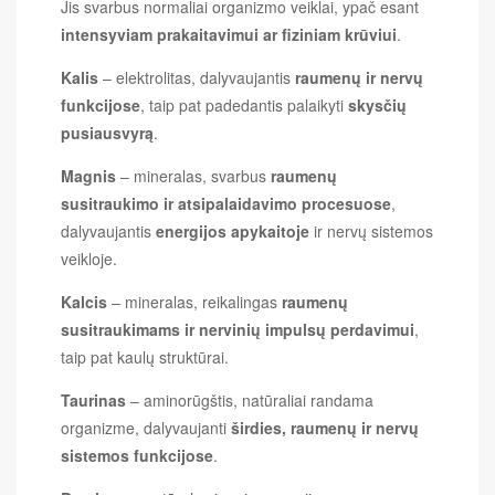
Jis svarbus normaliai organizmo veiklai, ypač esant
intensyviam prakaitavimui ar fiziniam krūviui
.
Kalis
– elektrolitas, dalyvaujantis
raumenų ir nervų
funkcijose
, taip pat padedantis palaikyti
skysčių
pusiausvyrą
.
Magnis
– mineralas, svarbus
raumenų
susitraukimo ir atsipalaidavimo procesuose
,
dalyvaujantis
energijos apykaitoje
ir nervų sistemos
veikloje.
Kalcis
– mineralas, reikalingas
raumenų
susitraukimams ir nervinių impulsų perdavimui
,
taip pat kaulų struktūrai.
Taurinas
– aminorūgštis, natūraliai randama
organizme, dalyvaujanti
širdies, raumenų ir nervų
sistemos funkcijose
.