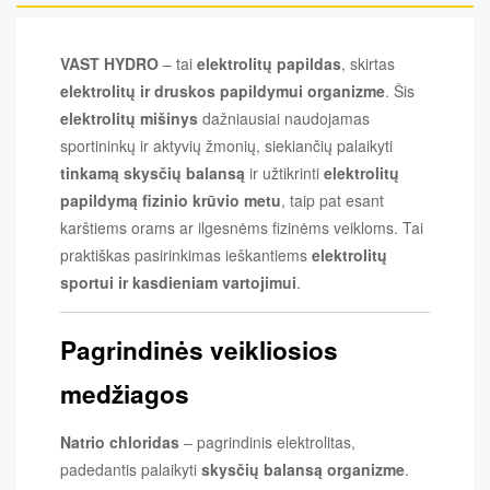
VAST HYDRO
– tai
elektrolitų papildas
, skirtas
elektrolitų ir druskos papildymui organizme
. Šis
elektrolitų mišinys
dažniausiai naudojamas
sportininkų ir aktyvių žmonių, siekiančių palaikyti
tinkamą skysčių balansą
ir užtikrinti
elektrolitų
papildymą fizinio krūvio metu
, taip pat esant
karštiems orams ar ilgesnėms fizinėms veikloms. Tai
praktiškas pasirinkimas ieškantiems
elektrolitų
sportui ir kasdieniam vartojimui
.
Pagrindinės veikliosios
medžiagos
Natrio chloridas
– pagrindinis elektrolitas,
padedantis palaikyti
skysčių balansą organizme
.