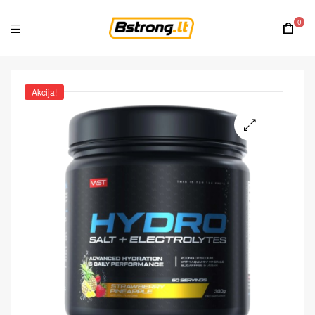
0
Akcija!
🔍