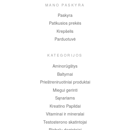
MANO PASKYRA
Paskyra
Patikusios prekės
Krepšelis
Parduotuvė
KATEGORIJOS
Aminorūgštys
Baltymai
Prieštreniruotiniai produktai
Miegui gerinti
Sąnariams
Kreatino Papildai
Vitaminai ir mineralai
Testosterono skatintojai
Riebalų degintojai