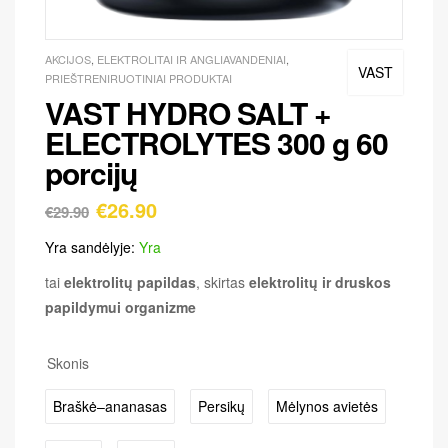
AKCIJOS
,
ELEKTROLITAI IR ANGLIAVANDENIAI
,
VAST
PRIEŠTRENIRUOTINIAI PRODUKTAI
VAST HYDRO SALT +
ELECTROLYTES 300 g 60
porcijų
€
26.90
€
29.90
Yra sandėlyje:
Yra
tai
elektrolitų papildas
, skirtas
elektrolitų ir druskos
papildymui organizme
Skonis
Braškė–ananasas
Persikų
Mėlynos avietės