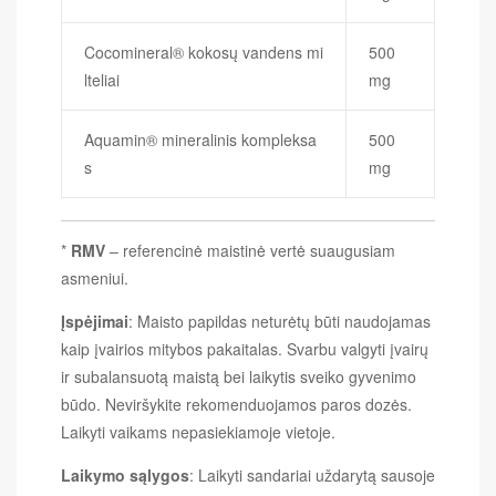
Cocomineral® kokosų vandens mi
500
lteliai
mg
Aquamin® mineralinis kompleksa
500
s
mg
*
RMV
– referencinė maistinė vertė suaugusiam
asmeniui.
Įspėjimai
: Maisto papildas neturėtų būti naudojamas
kaip įvairios mitybos pakaitalas. Svarbu valgyti įvairų
ir subalansuotą maistą bei laikytis sveiko gyvenimo
būdo. Neviršykite rekomenduojamos paros dozės.
Laikyti vaikams nepasiekiamoje vietoje.
Laikymo sąlygos
: Laikyti sandariai uždarytą sausoje