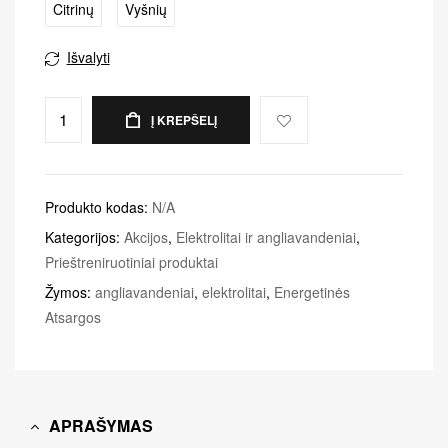
Citrinų
Vyšnių
Išvalyti
Į KREPŠELĮ
Produkto kodas:
N/A
Kategorijos:
Akcijos
,
Elektrolitai ir angliavandeniai
,
Prieštreniruotiniai produktai
Žymos:
angliavandeniai
,
elektrolitai
,
Energetinės
Atsargos
APRAŠYMAS