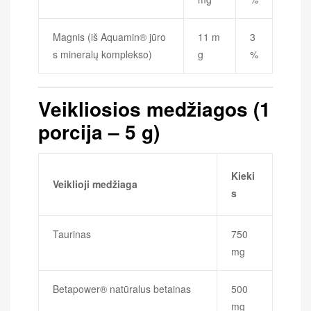
Magnis (iš Aquamin® jūro
11 m
3
s mineralų komplekso)
g
%
Veikliosios medžiagos (1
porcija – 5 g)
Kieki
Veiklioji medžiaga
s
Taurinas
750
mg
Betapower® natūralus betainas
500
mg