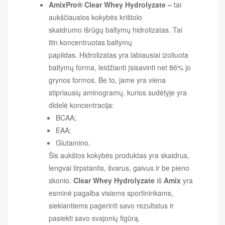
AmixPro®
Clear Whey Hydrolyzate –
tai
aukščiausios kokybės krištolo
skaidrumo išrūgų baltymų hidrolizatas. Tai
itin koncentruotas baltymų
papildas. Hidrolizatas yra labiausiai izoliuota
baltymų forma, leidžianti įsisavinti net 86% jo
grynos formos. Be to, jame yra viena
stipriausių aminogramų, kurios sudėtyje yra
didelė koncentracija:
BCAA;
EAA;
Glutamino.
Šis aukštos kokybės produktas yra skaidrus,
lengvai tirpstantis, švarus, gaivus ir be pieno
skonio.
Clear Whey Hydrolyzate
iš
Amix
yra
esminė pagalba visiems sportininkams,
siekiantiems pagerinti savo rezultatus ir
pasiekti savo svajonių figūrą.