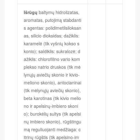
Išrūgų
baltymų hidrolizatas,
aromatas, putojimą stabdanti
s agentas: polidimetilsiloksan
as, silicio dioksidas; dažiklis:
karamelė (tik vyšnių kokso s
konio); saldiklis: sukralozė; d
ažiklis: chlorofilino vario kom
plekso natrio druskos (tik mė
lynųjų aviečių skonio ir kivio-
meliono skonio), antocianinai
(tik mėlynųjų aviečių skonio),
beta karotinas (tik kivio melio
no ir apelsinų-imbiero skoni
o); burokėlių sultys (tik apelsi
nų imbiero skonio), rūgštingu
mą reguliuojanti medžiaga: c
itrinų rūgštis (tik apelsino-im