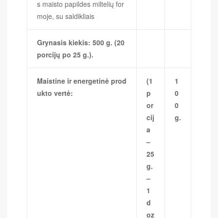
s maisto papildes miltelių for
moje, su saldikliais
Grynasis kiekis: 500 g. (20
porcijų po 25 g.).
Maistine ir energetinė prod
(1
1
ukto vertė:
p
0
or
0
cij
g.
a
–
25
g.
–
1
d
oz