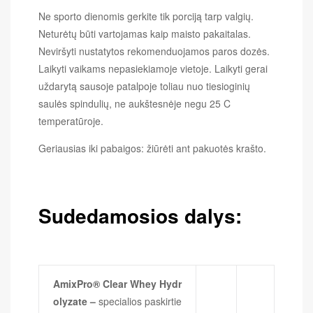
Ne sporto dienomis gerkite tik porciją tarp valgių.
Neturėtų būti vartojamas kaip maisto pakaitalas.
Neviršyti nustatytos rekomenduojamos paros dozės.
Laikyti vaikams nepasiekiamoje vietoje. Laikyti gerai
uždarytą sausoje patalpoje toliau nuo tiesioginių
saulės spindulių, ne aukštesnėje negu 25 C
temperatūroje.
Geriausias iki pabaigos: žiūrėti ant pakuotės krašto.
Sudedamosios dalys:
AmixPro® Clear Whey Hydr
olyzate –
specialios paskirtie