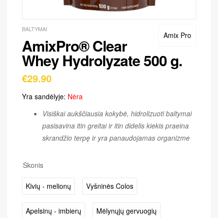
BALTYMAI
Amix Pro
AmixPro® Clear
Whey Hydrolyzate 500 g.
€
29.90
Yra sandėlyje:
Nėra
Visiškai aukščiausia kokybė, hidrolizuoti baltymai
pasisavina itin greitai ir itin didelis kiekis praeina
skrandžio terpę ir yra panaudojamas organizme
Skonis
Kivių - melionų
Vyšninės Colos
Apelsinų - imbierų
Mėlynųjų gervuogių