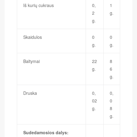
Iš kurių cukraus
0,
1
2
g.
g.
Skaidulos
0
0
g.
g.
Baltymai
22
8
g.
6
g.
Druska
0,
0,
02
0
g.
8
g.
Sudedamosios dalys: