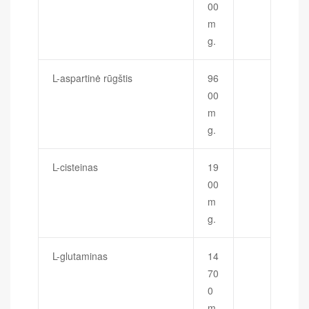
00
m
g.
L-aspartinė rūgštis
96
00
m
g.
L-cisteinas
19
00
m
g.
L-glutaminas
14
70
0
m