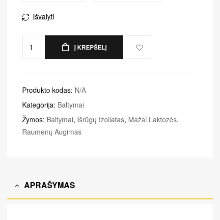
Išvalyti
Į KREPŠELĮ
Produkto kodas:
N/A
Kategorija:
Baltymai
Žymos:
Baltymai
,
Išrūgų Izoliatas
,
Mažai Laktozės
,
Raumenų Augimas
APRAŠYMAS