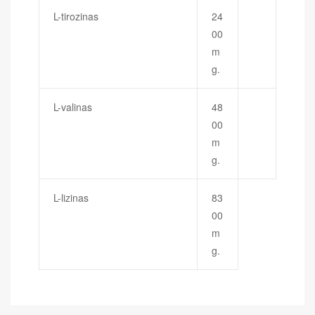
L-tirozinas
24
00
m
g.
L-valinas
48
00
m
g.
L-lizinas
83
00
m
g.