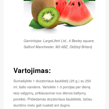
Gamintojas: LargeLife® Ltd., 6 Bexley square,
Salford Manchester, M3 6BZ, Didžioji Britanij
Vartojimas:
Sumaišykite 1 dozatoriaus šaukštelį (25 g.) su 250
ml. šalto vandens. Vartokite 1-3 porcijas per dieną
tarp valgymų, priklausomai nuo dienos baltymų
poreikio. Pridedamas dozatoriaus šaukštelis, tačiau
siuntimo metu gali nusėsti ant dugno.