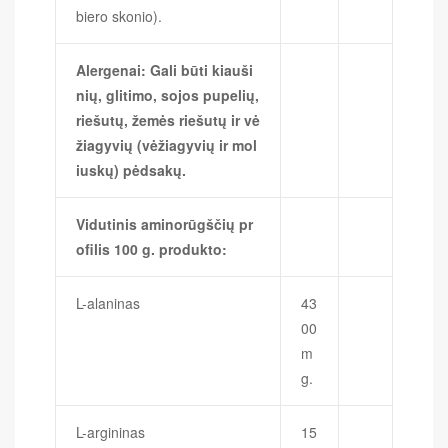
biero skonio).
Alergenai: Gali būti kiauši
nių, glitimo, sojos pupelių,
riešutų, žemės riešutų ir vė
žiagyvių (vėžiagyvių ir mol
iuskų) pėdsakų.
Vidutinis aminorūgščių pr
ofilis 100 g. produkto:
L-alaninas
43
00
m
g.
L-argininas
15