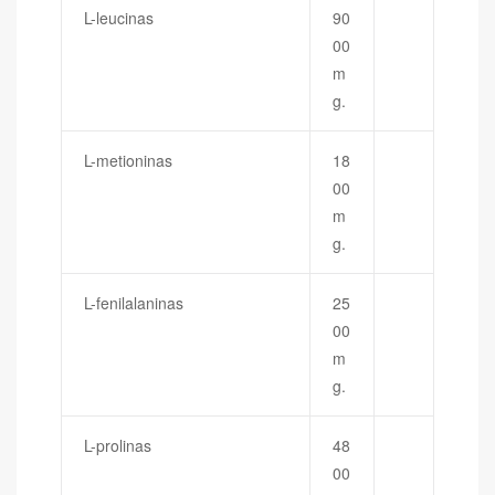
L-leucinas
90
00
m
g.
L-metioninas
18
00
m
g.
L-fenilalaninas
25
00
m
g.
L-prolinas
48
00