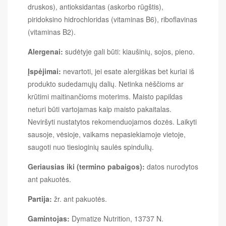
druskos), antioksidantas (askorbo rūgštis),
piridoksino hidrochloridas (vitaminas B6), riboflavinas
(vitaminas B2).
Alergenai:
sudėtyje gali būti: kiaušinių, sojos, pieno.
Įspėjimai:
nevartoti, jei esate alergiškas bet kuriai iš
produkto sudedamųjų dalių. Netinka nėščioms ar
krūtimi maitinančioms moterims. Maisto papildas
neturi būti vartojamas kaip maisto pakaitalas.
Neviršyti nustatytos rekomenduojamos dozės. Laikyti
sausoje, vėsioje, vaikams nepasiekiamoje vietoje,
saugoti nuo tiesioginių saulės spindulių.
Geriausias iki (termino pabaigos):
datos nurodytos
ant pakuotės.
Partija:
žr. ant pakuotės.
Gamintojas:
Dymatize Nutrition, 13737 N.