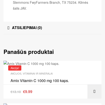
Stemmons FwyFarmers Branch, TX 75234. Kilmės
šalis JAV.
ATSILIEPIMAI (0)
Panašūs produktai
Akcija!
AKCIJOS
,
VITAMINAI IR MINERALAI
Amix Vitamin C 1000 mg 100 kaps.
€
9.99
€
13.10