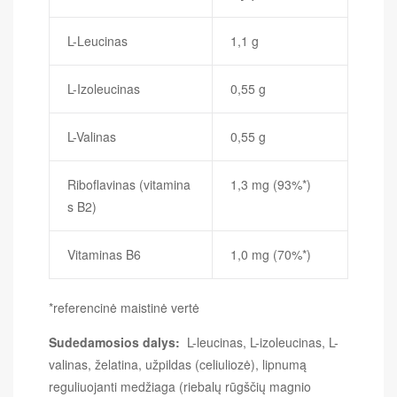
L-Leucinas
1,1 g
L-Izoleucinas
0,55 g
L-Valinas
0,55 g
Riboflavinas (vitamina
1,3 mg (93%*)
s B2)
Vitaminas B6
1,0 mg (70%*)
*referencinė maistinė vertė
Sudedamosios dalys:
L-leucinas, L-izoleucinas, L-
valinas, želatina, užpildas (celiuliozė), lipnumą
reguliuojanti medžiaga (riebalų rūgščių magnio