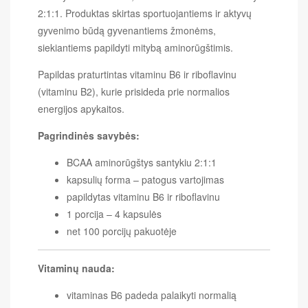
2:1:1. Produktas skirtas sportuojantiems ir aktyvų
gyvenimo būdą gyvenantiems žmonėms,
siekiantiems papildyti mitybą aminorūgštimis.
Papildas praturtintas vitaminu B6 ir riboflavinu
(vitaminu B2), kurie prisideda prie normalios
energijos apykaitos.
Pagrindinės savybės:
BCAA aminorūgštys santykiu 2:1:1
kapsulių forma – patogus vartojimas
papildytas vitaminu B6 ir riboflavinu
1 porcija – 4 kapsulės
net 100 porcijų pakuotėje
Vitaminų nauda:
vitaminas B6 padeda palaikyti normalią