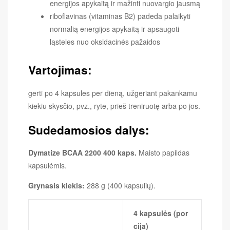
energijos apykaitą ir mažinti nuovargio jausmą
riboflavinas (vitaminas B2) padeda palaikyti
normalią energijos apykaitą ir apsaugoti
ląsteles nuo oksidacinės pažaidos
Vartojimas:
gerti po 4 kapsules per dieną, užgeriant pakankamu
kiekiu skysčio, pvz., ryte, prieš treniruotę arba po jos.
Sudedamosios dalys:
Dymatize BCAA 2200 400 kaps.
Maisto papildas
kapsulėmis.
Grynasis kiekis:
288 g (400 kapsulių).
4 kapsulės (por
cija)