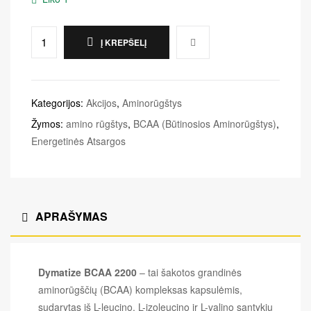
Į KREPŠELĮ
Kategorijos:
Akcijos
,
Aminorūgštys
Žymos:
amino rūgštys
,
BCAA (Būtinosios Aminorūgštys)
,
Energetinės Atsargos
APRAŠYMAS
Dymatize BCAA 2200
– tai šakotos grandinės
aminorūgščių (BCAA) kompleksas kapsulėmis,
sudarytas iš L-leucino, L-izoleucino ir L-valino santykiu