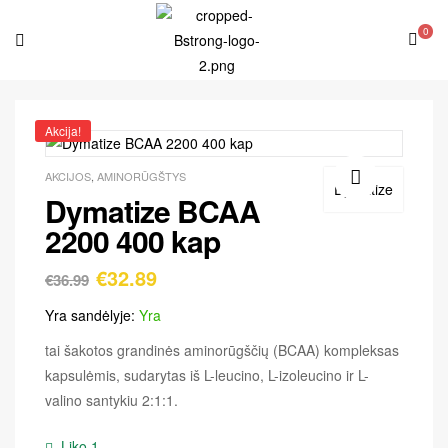
0
Akcija!
AKCIJOS
,
AMINORŪGŠTYS
Dymatize
Dymatize BCAA
🔍
2200 400 kap
€
32.89
€
36.99
Yra sandėlyje:
Yra
tai šakotos grandinės aminorūgščių (BCAA) kompleksas
kapsulėmis, sudarytas iš L-leucino, L-izoleucino ir L-
valino santykiu 2:1:1.
Liko 1