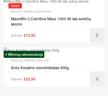
Akcija!
AKCIJOS
,
RIEBALŲ DEGINTOJAI
MaxxWin L-Carnitine Maxx 1000 90 tab aviečių
skonio
€
13.90
€
19.90
⭐ BStrong rekomenduoja
Akcija!
AKCIJOS
,
KREATINO PAPILDAI
Amix Kreatino monohidratas 500g
€
22.90
€
29.90