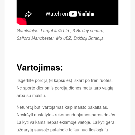
Gamintojas: LargeLife® Ltd., 6 Bexley square,
Salford Manchester, M3 6BZ, Didžioji Britanija.
Vartojimas:
išgerkite porciją (6 kapsules) iškart po treniruotės.
Ne sporto dienomis porciją dienos metu tarp valgių
arba su maistu.
Neturėtų būti vartojamas kaip maisto pakaitalas.
Neviršyti nustatytos rekomenduojamos paros dozės.
Laikyti vaikams nepasiekiamoje vietoje. Laikyti gerai
uždarytą sausoje patalpoje toliau nuo tiesioginių