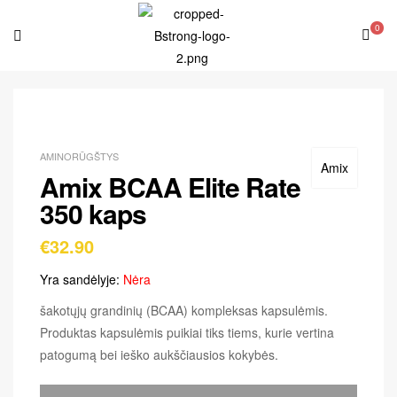
0
AMINORŪGŠTYS
Amix
Amix BCAA Elite Rate
350 kaps
€
32.90
Yra sandėlyje:
Nėra
šakotųjų grandinių (BCAA) kompleksas kapsulėmis.
Produktas kapsulėmis puikiai tiks tiems, kurie vertina
patogumą bei ieško aukščiausios kokybės.