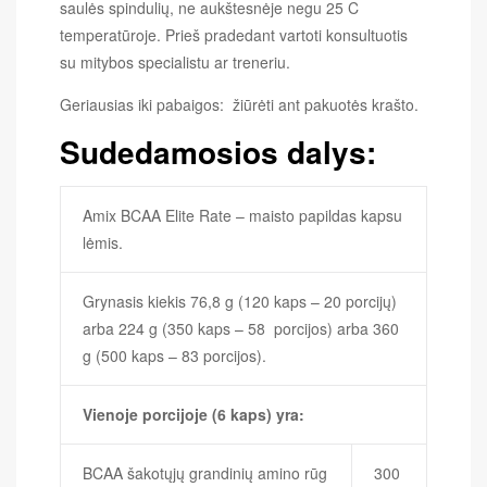
saulės spindulių, ne aukštesnėje negu 25 C
temperatūroje. Prieš pradedant vartoti konsultuotis
su mitybos specialistu ar treneriu.
Geriausias iki pabaigos: žiūrėti ant pakuotės krašto.
Sudedamosios dalys:
Amix BCAA Elite Rate – maisto papildas kapsu
lėmis.
Grynasis kiekis 76,8 g (120 kaps – 20 porcijų)
arba 224 g (350 kaps – 58 porcijos) arba 360
g (500 kaps – 83 porcijos).
Vienoje porcijoje (6 kaps) yra:
BCAA šakotųjų grandinių amino rūg
300