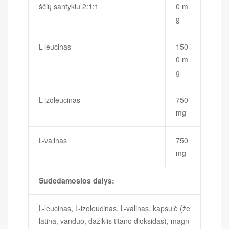
ščių santykiu 2:1:1
0 m
g
L-leucinas
150
0 m
g
L-izoleucinas
750
mg
L-valinas
750
mg
Sudedamosios dalys:
L-leucinas, L-izoleucinas, L-valinas, kapsulė (že
latina, vanduo, dažiklis titano dioksidas), magn