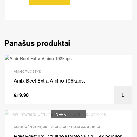
Panašūs produktai
AMINORŪGŠTYS
Amix Beef Extra Amino 198kaps.
€
19.90
NĖRA
AMINORŪGŠTYS
,
PRIEŠTRENIRUOTINIAI PRODUKTAI
Raw Powders Citruline Malate 250 g – 83 porcijos