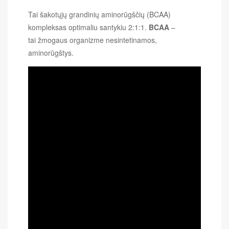
Tai
šakotųjų grandinių aminorūgščių (BCAA)
kompleksas optimaliu santykiu 2:1:1.
BCAA
–
tai žmogaus organizme nesintetinamos,
aminorūgštys.