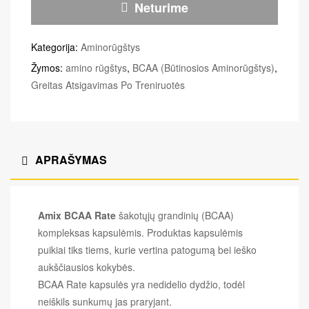
Neturime
Kategorija:
Aminorūgštys
Žymos:
amino rūgštys
,
BCAA (Būtinosios Aminorūgštys)
,
Greitas Atsigavimas Po Treniruotės
APRAŠYMAS
Amix BCAA Rate
šakotųjų grandinių (BCAA)
kompleksas kapsulėmis. Produktas kapsulėmis
puikiai tiks tiems, kurie vertina patogumą bei ieško
aukščiausios kokybės.
BCAA Rate kapsulės yra nedidelio dydžio, todėl
neiškils sunkumų jas praryjant.