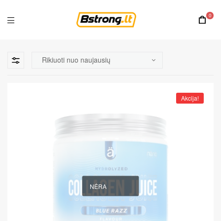
0
Akcija!
NĖRA