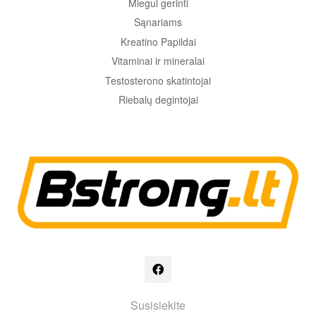
Miegui gerinti
Sąnariams
Kreatino Papildai
Vitaminai ir mineralai
Testosterono skatintojai
Riebalų degintojai
Susisiekite