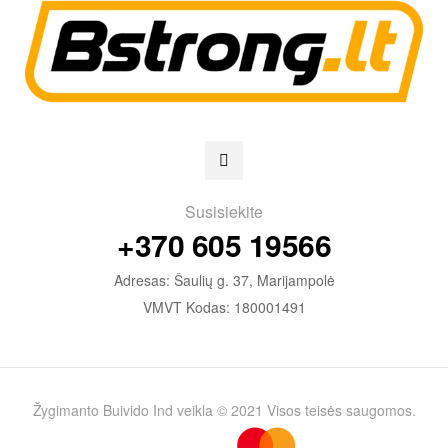
Susisiekite
+370 605 19566
Adresas: Šaulių g. 37, Marijampolė
VMVT Kodas: 180001491
Žygimanto Buivido Ind veikla © 2021 Visos teisės saugomos.