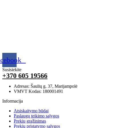
acebook
Susisiekite
+370 605 19566
Adresas: Šaulių g. 37, Marijampolė
VMVT Kodas: 180001491
Informacija
Atsiskaitymo būdai
Paslaugų teikimo sąlygos
Prekių grąžinimas
Prekių pristatymo sąlygos