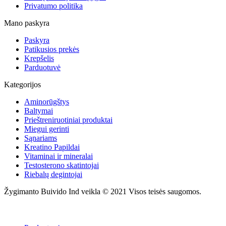
Privatumo politika
Mano paskyra
Paskyra
Patikusios prekės
Krepšelis
Parduotuvė
Kategorijos
Aminorūgštys
Baltymai
Prieštreniruotiniai produktai
Miegui gerinti
Sąnariams
Kreatino Papildai
Vitaminai ir mineralai
Testosterono skatintojai
Riebalų degintojai
Žygimanto Buivido Ind veikla © 2021 Visos teisės saugomos.