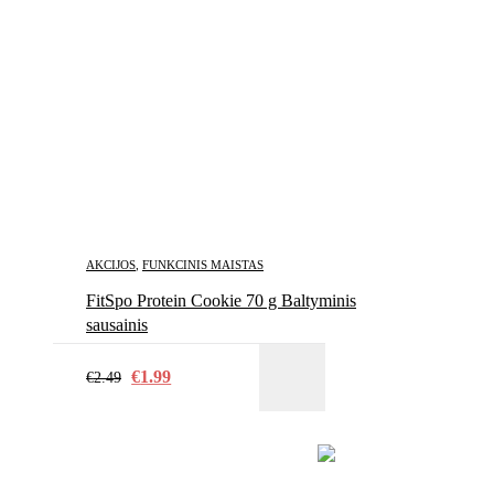
AKCIJOS
,
FUNKCINIS MAISTAS
FitSpo Protein Cookie 70 g Baltyminis
sausainis
€
1.99
€
2.49
PASI