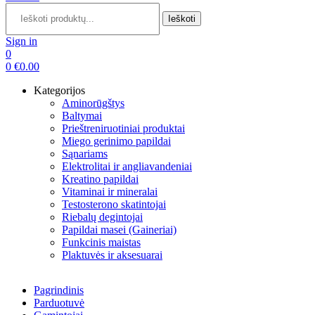
Search
for:
Ieškoti
Sign in
0
0
€
0.00
Kategorijos
Aminorūgštys
Baltymai
Prieštreniruotiniai produktai
Miego gerinimo papildai
Sąnariams
Elektrolitai ir angliavandeniai
Kreatino papildai
Vitaminai ir mineralai
Testosterono skatintojai
Riebalų degintojai
Papildai masei (Gaineriai)
Funkcinis maistas
Plaktuvės ir aksesuarai
Pagrindinis
Parduotuvė