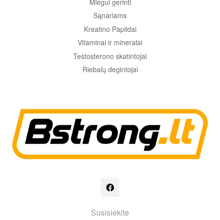
Miegui gerinti
Sąnariams
Kreatino Papildai
Vitaminai ir mineralai
Testosterono skatintojai
Riebalų degintojai
Susisiekite