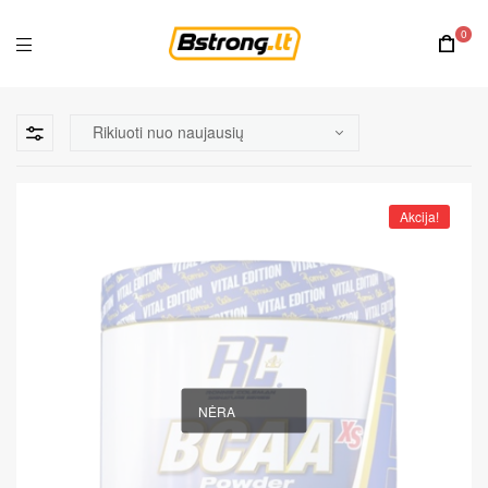
0
Akcija!
NĖRA