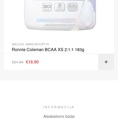
AKCIJOS
,
AMINORŪGŠTYS
Ronnie Coleman BCAA XS 2:1:1 183g
€
16.90
€
21.90
INFORMACIJA
Atsiskaitymo būdai