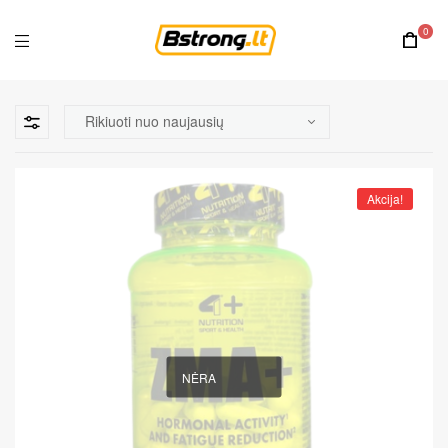
0
Akcija!
NĖRA