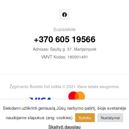
Susisiekite
+370 605 19566
Adresas: Šaulių g. 37, Marijampolė
VMVT Kodas: 180001491
Žygimanto Buivido Ind veikla © 2021 Visos teisės saugomos.
Siekdami užtikrinti geriausią Jūsų naršymo patirtį, šioje svetainėje
naudojame slapukus (ang. cookies)
Sutinku
Nustatymai
0
Skaityti daugiau