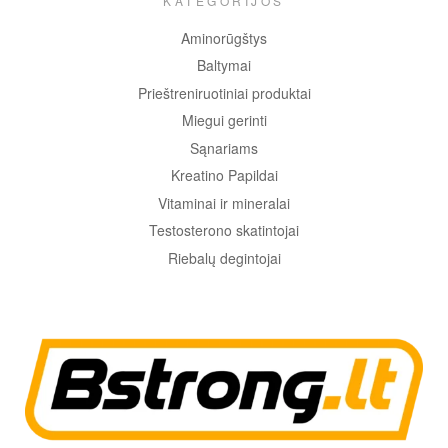
KATEGORIJOS
Aminorūgštys
Baltymai
Prieštreniruotiniai produktai
Miegui gerinti
Sąnariams
Kreatino Papildai
Vitaminai ir mineralai
Testosterono skatintojai
Riebalų degintojai