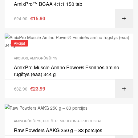
AmixPro™ BCAA 4:1:1 150 tab
€
15.90
€
24.90
Akcija!
AKCIJOS
,
AMINORŪGŠTYS
AmixPro Muscle Amino Power® Esminės amino
rūgštys (eaa) 344 g
€
23.99
€
32.90
AMINORŪGŠTYS
,
PRIEŠTRENIRUOTINIAI PRODUKTAI
Raw Powders AAKG 250 g – 83 porcijos