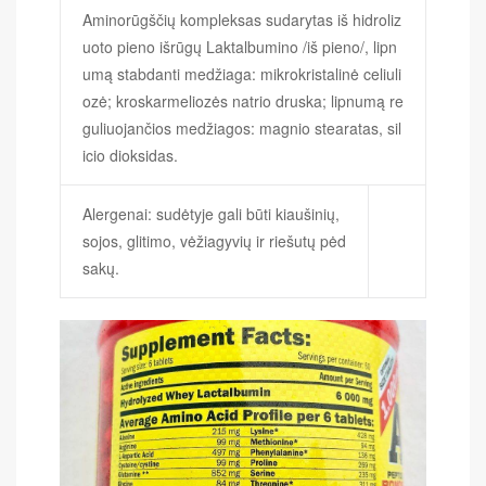
Aminorūgščių kompleksas sudarytas iš hidroliz
uoto pieno išrūgų Laktalbumino /iš pieno/, lipn
umą stabdanti medžiaga: mikrokristalinė celiuli
ozė; kroskarmeliozės natrio druska; lipnumą re
guliuojančios medžiagos: magnio stearatas, sil
icio dioksidas.
Alergenai: sudėtyje gali būti kiaušinių,
sojos, glitimo, vėžiagyvių ir riešutų pėd
sakų.