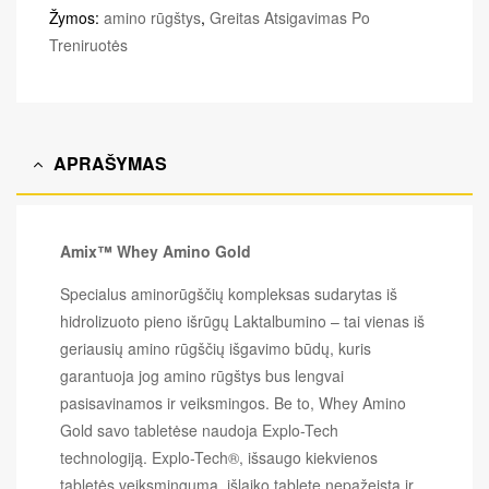
Žymos:
amino rūgštys
,
Greitas Atsigavimas Po
Treniruotės
APRAŠYMAS
Amix™ Whey Amino Gold
Specialus aminorūgščių kompleksas sudarytas iš
hidrolizuoto pieno išrūgų Laktalbumino – tai vienas iš
geriausių amino rūgščių išgavimo būdų, kuris
garantuoja jog amino rūgštys bus lengvai
pasisavinamos ir veiksmingos. Be to, Whey Amino
Gold savo tabletėse naudoja Explo-Tech
technologiją. Explo-Tech®, išsaugo kiekvienos
tabletės veiksmingumą, išlaiko tabletę nepažeistą ir