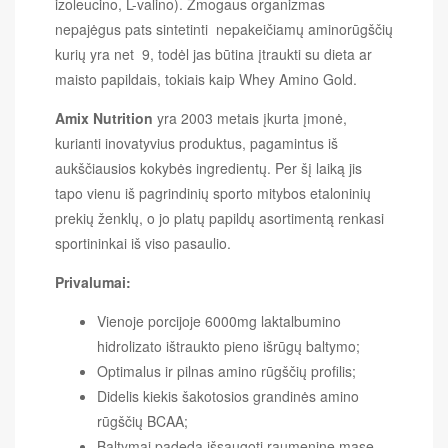
izoleucino, L-valino). Žmogaus organizmas
nepajėgus pats sintetinti nepakeičiamų aminorūgščių
kurių yra net 9, todėl jas būtina įtraukti su dieta ar
maisto papildais, tokiais kaip Whey Amino Gold.
Amix Nutrition
yra 2003 metais įkurta įmonė,
kurianti inovatyvius produktus, pagamintus iš
aukščiausios kokybės ingredientų. Per šį laiką jis
tapo vienu iš pagrindinių sporto mitybos etaloninių
prekių ženklų, o jo platų papildų asortimentą renkasi
sportininkai iš viso pasaulio.
Privalumai:
Vienoje porcijoje 6000mg laktalbumino
hidrolizato ištraukto pieno išrūgų baltymo;
Optimalus ir pilnas amino rūgščių profilis;
Didelis kiekis šakotosios grandinės amino
rūgščių BCAA;
Baltymai padeda išsaugoti raumeninę masę