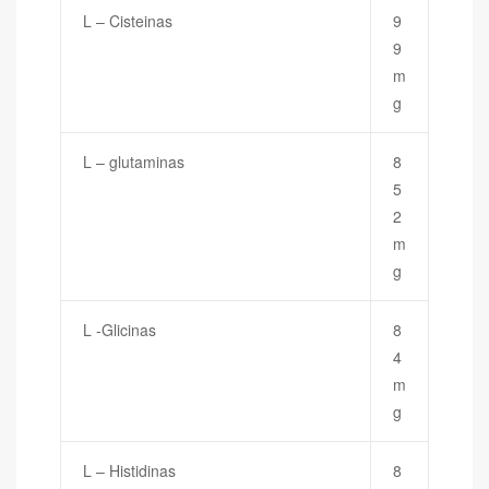
L – Cisteinas
9
9
m
g
L – glutaminas
8
5
2
m
g
L -Glicinas
8
4
m
g
L – Histidinas
8