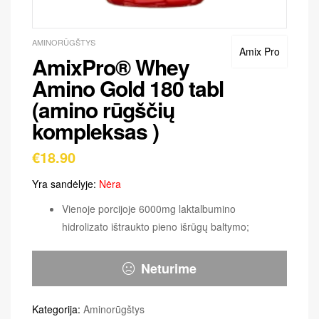
AMINORŪGŠTYS
Amix Pro
AmixPro® Whey
Amino Gold 180 tabl
(amino rūgščių
kompleksas )
€
18.90
Yra sandėlyje:
Nėra
Vienoje porcijoje 6000mg laktalbumino
hidrolizato ištraukto pieno išrūgų baltymo;
Neturime
Kategorija:
Aminorūgštys