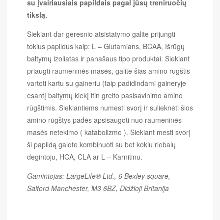
su įvairiausiais papildais pagal jūsų treniruočių
tikslą.
Siekiant dar geresnio atsistatymo galite prijungti
tokius papildus kaip: L – Glutamians, BCAA, Išrūgų
baltymų izoliatas ir panašaus tipo produktai. Siekiant
priaugti raumeninės masės, galite šias amino rūgštis
vartoti kartu su gaineriu (taip padidindami gaineryje
esantį baltymų kiekį itin greito pasisavinimo amino
rūgštimis. Siekiantiems numesti svorį ir sulieknėti šios
amino rūgštys padės apsisaugoti nuo raumeninės
masės netekimo ( katabolizmo ). Siekiant mesti svorį
ši papildą galote kombinuoti su bet kokiu riebalų
degintoju, HCA, CLA ar L – Karnitinu.
Gamintojas: LargeLife® Ltd., 6 Bexley square,
Salford Manchester, M3 6BZ, Didžioji Britanija