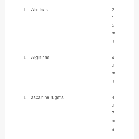
L – Alaninas
2
1
5
m
g
L – Argininas
9
9
m
g
L – aspartinė rūgštis
4
9
7
m
g