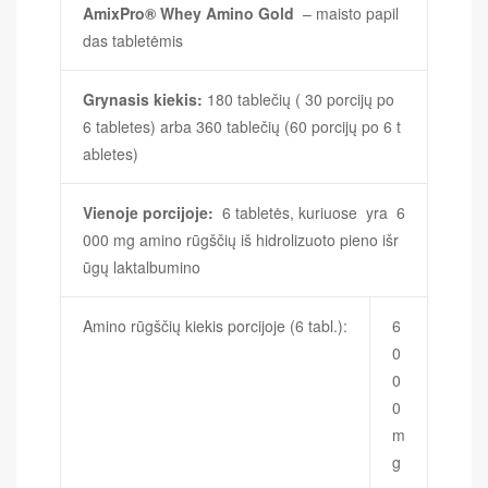
AmixPro® Whey Amino Gold
– maisto papil
das tabletėmis
Grynasis kiekis:
180 tablečių ( 30 porcijų po
6 tabletes) arba 360 tablečių (60 porcijų po 6 t
abletes)
Vienoje porcijoje:
6 tabletės, kuriuose yra 6
000 mg amino rūgščių iš hidrolizuoto pieno išr
ūgų laktalbumino
Amino rūgščių kiekis porcijoje (6 tabl.):
6
0
0
0
m
g