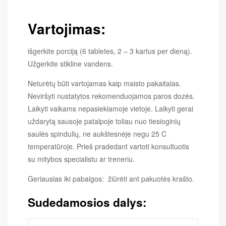
Vartojimas
:
išgerkite porciją (6 tabletes, 2 – 3 kartus per dieną).
Užgerkite stikline vandens.
Neturėtų būti vartojamas kaip maisto pakaitalas.
Neviršyti nustatytos rekomenduojamos paros dozės.
Laikyti vaikams nepasiekiamoje vietoje. Laikyti gerai
uždarytą sausoje patalpoje toliau nuo tiesioginių
saulės spindulių, ne aukštesnėje negu 25 C
temperatūroje. Prieš pradedant vartoti konsultuotis
su mitybos specialistu ar treneriu.
Geriausias iki pabaigos: žiūrėti ant pakuotės krašto.
Sudedamosios dalys: