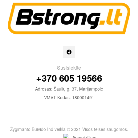
Susisiekite
+370 605 19566
Adresas: Šaulių g. 37, Marijampolė
VMVT Kodas: 180001491
Žygimanto Buivido Ind veikla © 2021 Visos teisės saugomos.