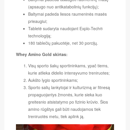
(apsaugo nuo antikatabolinių funkcijų);
Baltymai padeda liesos raumeninės masės
prieaugiui;
Tabletė sudaryta naudojant Explo-Tech®
technologiją;
180 tablečių pakuotėje, net 30 porcijų.
Whey Amino Gold skirtas:
Visų sporto šakų sportininkams, ypač tiems,
kurie atlieka didelio intensyvumo treniruotes;
Aukšto lygio sportininkams;
Sporto salių lankytojai ir kulturizmą ar fitnesą
propaguojantys žmonės, kurie sieka kuo
greitesnio atsistatymo po fizinio krūvio. Šios
amino rūgštys gali būti naudojamos tiek
treniruotės metu, tiek aplink ją.