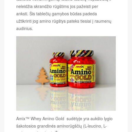
neleidžia skrandžio rūgštims jos pažeisti per
anksti. Šis tablečių gamybos būdas padeda
užtikrinti jog amino rūgštys pateks tiesiai į raumenų
audinius.
Amix™ Whey Amino Gold sudėtyje yra aukšto lygio
šakotosios grandinės aminorūgščių (L-leucino, L-