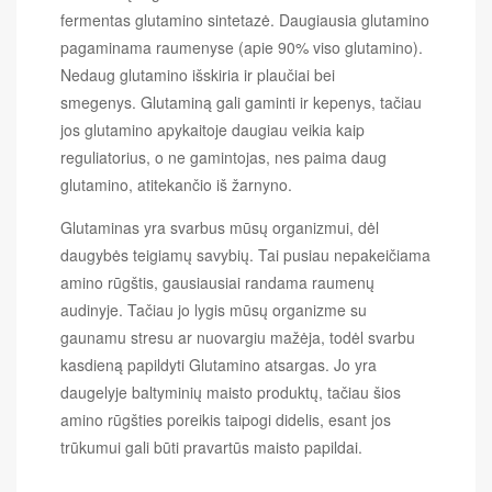
fermentas glutamino sintetazė. Daugiausia glutamino
pagaminama raumenyse (apie 90% viso glutamino).
Nedaug glutamino išskiria ir plaučiai bei
smegenys. Glutaminą gali gaminti ir kepenys, tačiau
jos glutamino apykaitoje daugiau veikia kaip
reguliatorius, o ne gamintojas, nes paima daug
glutamino, atitekančio iš žarnyno.
Glutaminas yra svarbus mūsų organizmui, dėl
daugybės teigiamų savybių. Tai pusiau nepakeičiama
amino rūgštis, gausiausiai randama raumenų
audinyje. Tačiau jo lygis mūsų organizme su
gaunamu stresu ar nuovargiu mažėja, todėl svarbu
kasdieną papildyti Glutamino atsargas. Jo yra
daugelyje baltyminių maisto produktų, tačiau šios
amino rūgšties poreikis taipogi didelis, esant jos
trūkumui gali būti pravartūs maisto papildai.