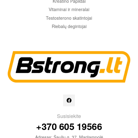
Kreatino Papildai
Vitaminai ir mineralai
Testosterono skatintojai
Riebalų degintojai
Susisiekite
+370 605 19566
Adresas: Šaulių g. 37, Marijampolė