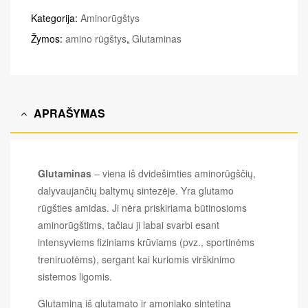
Kategorija:
Aminorūgštys
Žymos:
amino rūgštys
,
Glutaminas
APRAŠYMAS
Glutaminas
– viena iš dvidešimties aminorūgščių,
dalyvaujančių baltymų sintezėje. Yra glutamo
rūgšties amidas. Ji nėra priskiriama būtinosioms
aminorūgštims, tačiau ji labai svarbi esant
intensyviems fiziniams krūviams (pvz., sportinėms
treniruotėms), sergant kai kuriomis virškinimo
sistemos ligomis.
Glutaminą iš glutamato ir amoniako sintetina