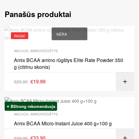
Panašūs produktai
NĖRA
Akcija!
AKCIJOS
,
AMINORŪGŠTYS
Amix BCAA amino rūgštys Elite Rate Powder 350
g (citrinu skonis)
€
19.99
€
29.90
⭐ BStrong rekomenduoja
Akcija!
AKCIJOS
,
AMINORŪGŠTYS
Amix BCAA Micro-Instant Juice 400 g+100 g
€
33.90
€
39.90