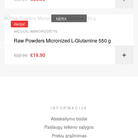
NĖRA
Akcija!
AKCIJOS
,
AMINORŪGŠTYS
Raw Powders Micronized L-Glutamine 550 g
€
19.90
€
22.90
INFORMACIJA
Atsiskaitymo būdai
Paslaugų teikimo sąlygos
Prekių grąžinimas