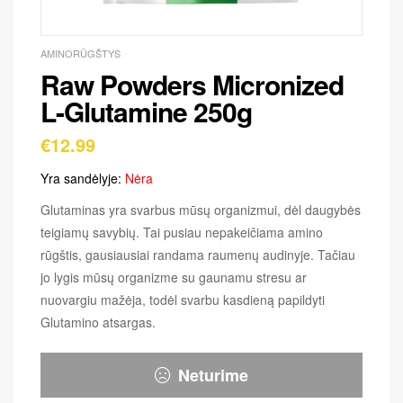
AMINORŪGŠTYS
Raw Powders Micronized
L-Glutamine 250g
€
12.99
Yra sandėlyje:
Nėra
Glutaminas yra svarbus mūsų organizmui, dėl daugybės
teigiamų savybių. Tai pusiau nepakeičiama amino
rūgštis, gausiausiai randama raumenų audinyje. Tačiau
jo lygis mūsų organizme su gaunamu stresu ar
nuovargiu mažėja, todėl svarbu kasdieną papildyti
Glutamino atsargas.
Neturime