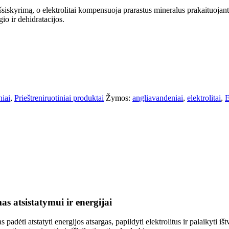
šsiskyrimą, o elektrolitai kompensuoja prarastus mineralus prakaituojant
io ir dehidratacijos.
niai
,
Prieštreniruotiniai produktai
Žymos:
angliavandeniai
,
elektrolitai
,
E
s atsistatymui ir energijai
 padėti atstatyti energijos atsargas, papildyti elektrolitus ir palaikyti