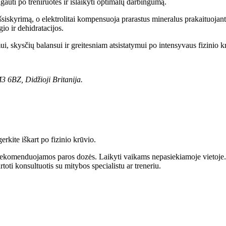
gauti po treniruotės ir išlaikyti optimalų darbingumą.
šsiskyrimą, o elektrolitai kompensuoja prarastus mineralus prakaituojant
io ir dehidratacijos.
, skysčių balansui ir greitesniam atsistatymui po intensyvaus fizinio k
3 6BZ, Didžioji Britanija.
erkite iškart po fizinio krūvio.
 rekomenduojamos paros dozės. Laikyti vaikams nepasiekiamoje vietoje. L
oti konsultuotis su mitybos specialistu ar treneriu.