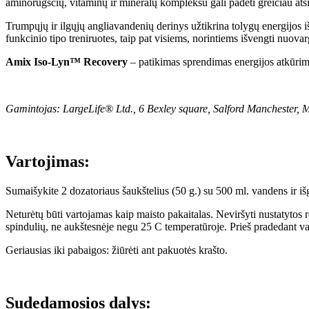
aminorūgščių, vitaminų ir mineralų kompleksu gali padėti greičiau atsi
Trumpųjų ir ilgųjų angliavandenių derinys užtikrina tolygų energijos i
funkcinio tipo treniruotes, taip pat visiems, norintiems išvengti nuovarg
Amix Iso-Lyn™ Recovery
– patikimas sprendimas energijos atkūrimui
Gamintojas: LargeLife® Ltd., 6 Bexley square, Salford Manchester, M
Vartojimas:
Sumaišykite 2 dozatoriaus šaukštelius (50 g.) su 500 ml. vandens ir išg
Neturėtų būti vartojamas kaip maisto pakaitalas. Neviršyti nustatytos
spindulių, ne aukštesnėje negu 25 C temperatūroje. Prieš pradedant vart
Geriausias iki pabaigos: žiūrėti ant pakuotės krašto.
Sudedamosios dalys: