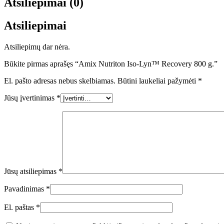
Atsiliepimai (0)
Atsiliepimai
Atsiliepimų dar nėra.
Būkite pirmas aprašęs “Amix Nutriton Iso-Lyn™ Recovery 800 g.”
El. pašto adresas nebus skelbiamas.
Būtini laukeliai pažymėti
*
Jūsų įvertinimas
*
Jūsų atsiliepimas
*
Pavadinimas
*
El. paštas
*