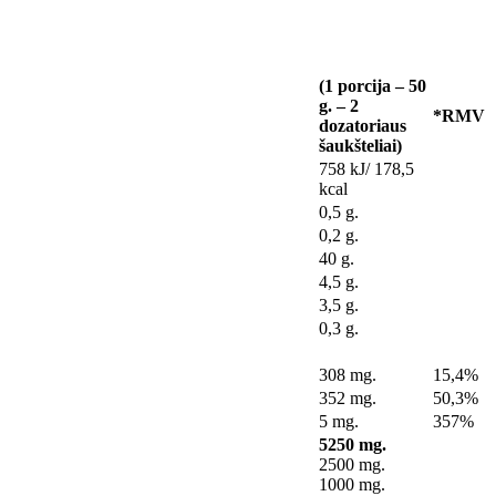
(1 porcija – 50
g. – 2
*RMV
dozatoriaus
šaukšteliai)
758 kJ/ 178,5
kcal
0,5 g.
0,2 g.
40 g.
4,5 g.
3,5 g.
0,3 g.
308 mg.
15,4%
352 mg.
50,3%
5 mg.
357%
5250 mg.
2500 mg.
1000 mg.