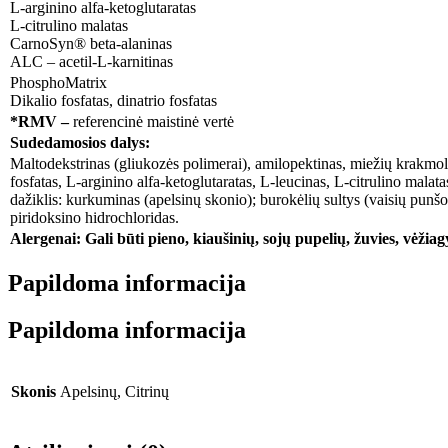
L-arginino alfa-ketoglutaratas
L-citrulino malatas
CarnoSyn® beta-alaninas
ALC – acetil-L-karnitinas
PhosphoMatrix
Dikalio fosfatas, dinatrio fosfatas
*RMV –
referencinė maistinė vertė
Sudedamosios dalys:
Maltodekstrinas (gliukozės polimerai), amilopektinas, miežių krakmola
fosfatas, L-arginino alfa-ketoglutaratas, L-leucinas, L-citrulino malat
dažiklis: kurkuminas (apelsinų skonio); burokėlių sultys (vaisių punšo 
piridoksino hidrochloridas.
Alergenai: Gali būti pieno, kiaušinių, sojų pupelių, žuvies, vėžia
Papildoma informacija
Papildoma informacija
Skonis
Apelsinų, Citrinų