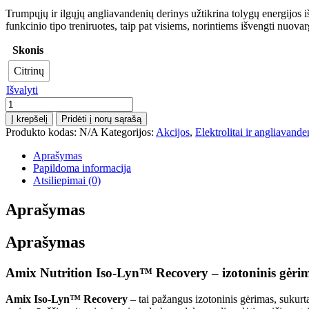
Trumpųjų ir ilgųjų angliavandenių derinys užtikrina tolygų energijos i
funkcinio tipo treniruotes, taip pat visiems, norintiems išvengti nuovarg
Skonis
Citrinų
Išvalyti
produkto
kiekis:
Į krepšelį
Pridėti į norų sąrašą
Amix
Produkto kodas:
N/A
Kategorijos:
Akcijos
,
Elektrolitai ir angliavande
Nutriton
Iso-
Aprašymas
Lyn™
Papildoma informacija
Recovery
Atsiliepimai (0)
800
g.
Aprašymas
Aprašymas
Amix Nutrition Iso-Lyn™ Recovery – izotoninis gėrima
Amix Iso-Lyn™ Recovery
– tai pažangus izotoninis gėrimas, sukurtas