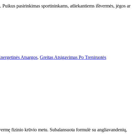
. Puikus pasirinkimas sportininkams, atliekantiems ištvermės, jėgos ar
nergetinės Atsargos
,
Greitas Atsigavimas Po Treniruotės
 ištvermę fizinio krūvio metu. Subalansuota formulė su angliavandenių,