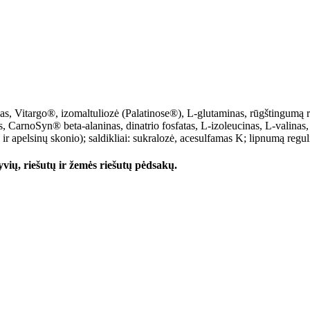
s, Vitargo®, izomaltuliozė (Palatinose®), L-glutaminas, rūgštingumą reg
as, CarnoSyn® beta-alaninas, dinatrio fosfatas, L-izoleucinas, L-valinas,
ir apelsinų skonio); saldikliai: sukralozė, acesulfamas K; lipnumą regul
gyvių, riešutų ir žemės riešutų pėdsakų.