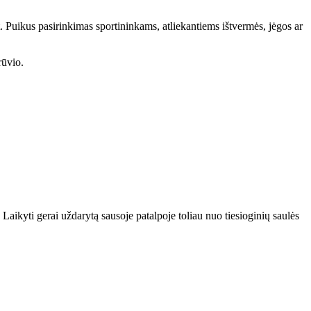
. Puikus pasirinkimas sportininkams, atliekantiems ištvermės, jėgos ar
rūvio.
aikyti gerai uždarytą sausoje patalpoje toliau nuo tiesioginių saulės