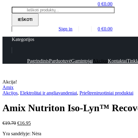
0
€
0.00
Search
for:
IEŠKOTI
Sign in
0
€
0.00
Kategorijos
Pagrindinis
Parduotuvė
Gamintojai
Akcijos
Kontaktai
Tinkla
Akcija!
Amix
Akcijos
,
Elektrolitai ir angliavandeniai
,
Prieštreniruotiniai produktai
Amix Nutriton Iso-Lyn™ Recove
€
19.70
€
16.95
Yra sandėlyje:
Nėra