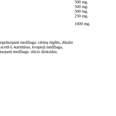
500 mg.
500 mg.
500 mg.
250 mg.
1600 mg.
uliuojanti medžiaga: citrinų rūgštis, dikalio
 acetil-L-karnitinas, kvapioji medžiaga,
iuojanti medžiaga: silicio dioksidas;