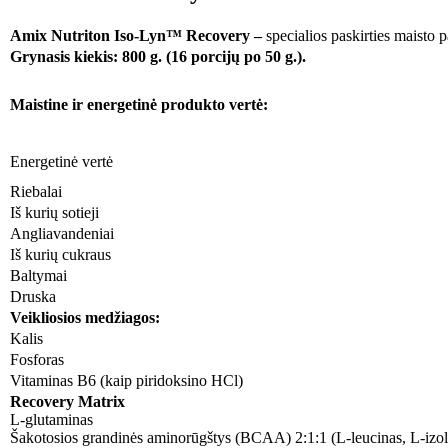
Amix Nutriton Iso-Lyn™ Recovery –
specialios paskirties maisto p
Grynasis kiekis: 800 g. (16 porcijų po 50 g.).
Maistine ir energetinė produkto vertė:
Energetinė vertė
Riebalai
Iš kurių sotieji
Angliavandeniai
Iš kurių cukraus
Baltymai
Druska
Veikliosios medžiagos:
Kalis
Fosforas
Vitaminas B6 (kaip piridoksino HCl)
Recovery Matrix
L-glutaminas
Šakotosios grandinės aminorūgštys (BCAA) 2:1:1 (L-leucinas, L-izol