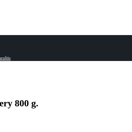
raštis
ry 800 g.