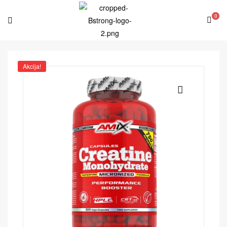
0
Akcija!
🔍