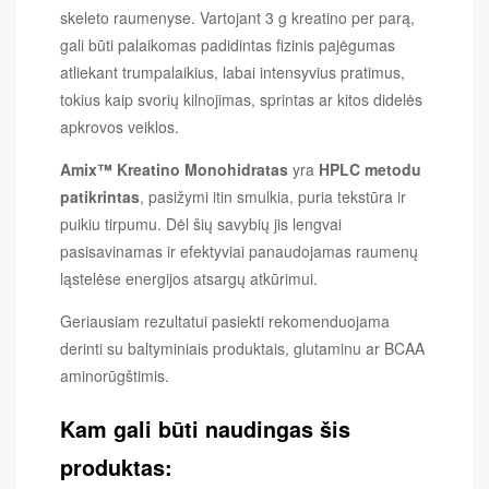
skeleto raumenyse. Vartojant 3 g kreatino per parą,
gali būti palaikomas padidintas fizinis pajėgumas
atliekant trumpalaikius, labai intensyvius pratimus,
tokius kaip svorių kilnojimas, sprintas ar kitos didelės
apkrovos veiklos.
Amix™ Kreatino Monohidratas
yra
HPLC metodu
patikrintas
, pasižymi itin smulkia, puria tekstūra ir
puikiu tirpumu. Dėl šių savybių jis lengvai
pasisavinamas ir efektyviai panaudojamas raumenų
ląstelėse energijos atsargų atkūrimui.
Geriausiam rezultatui pasiekti rekomenduojama
derinti su baltyminiais produktais, glutaminu ar BCAA
aminorūgštimis.
Kam gali būti naudingas šis
produktas: