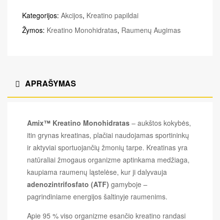
Kategorijos:
Akcijos
,
Kreatino papildai
Žymos:
Kreatino Monohidratas
,
Raumenų Augimas
APRAŠYMAS
Amix™ Kreatino Monohidratas
– aukštos kokybės,
itin grynas kreatinas, plačiai naudojamas sportininkų
ir aktyviai sportuojančių žmonių tarpe. Kreatinas yra
natūraliai žmogaus organizme aptinkama medžiaga,
kaupiama raumenų ląstelėse, kur ji dalyvauja
adenozintrifosfato (ATF)
gamyboje –
pagrindiniame energijos šaltinyje raumenims.
Apie 95 % viso organizme esančio kreatino randasi