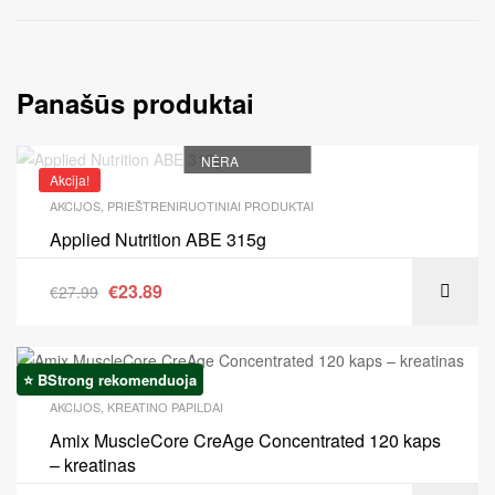
Panašūs produktai
NĖRA
Akcija!
AKCIJOS
,
PRIEŠTRENIRUOTINIAI PRODUKTAI
Applied Nutrition ABE 315g
€
23.89
€
27.99
⭐ BStrong rekomenduoja
Akcija!
AKCIJOS
,
KREATINO PAPILDAI
Amix MuscleCore CreAge Concentrated 120 kaps
– kreatinas