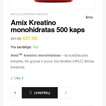
AKCIJOS
,
KREATINO PAPILDAI
Amix
Amix Kreatino
monohidratas 500 kaps
€
37.90
€
41.90
Yra sandėlyje:
Yra
TM
Amix
kreatino monohidratas –
tai aukščiausios
kokybės, itin grynas ir purus bei kliniškai (HPLC) ištirtas
kreatinas.
Liko 2
Į KREPŠELĮ