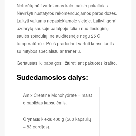
Neturėtų būti vartojamas kaip maisto pakaitalas.
Neviršyti nustatytos rekomenduojamos paros dozės.
Laikyti vaikams nepasiekiamoje vietoje. Laikyti gerai
uždarytą sausoje patalpoje toliau nuo tiesioginių
saulės spindulių, ne aukštesnėje negu 25 C
temperatūroje. Prieš pradedant vartoti konsultuotis
su mitybos specialistu ar treneriu.
Geriausias iki pabaigos: žiūrėti ant pakuotės krašto.
Sudedamosios dalys:
Amix Creatine Monohydrate – maist
o papildas kapsulėmis.
Grynasis kiekis 400 g (500 kapsulių
– 83 porcijos).