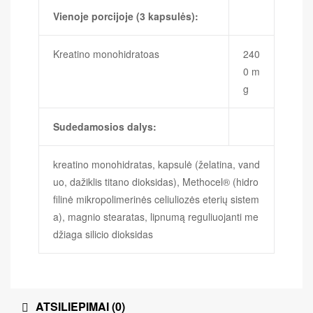
Vienoje porcijoje (3 kapsulės):
Kreatino monohidratoas
240
0 m
g
Sudedamosios dalys:
kreatino monohidratas, kapsulė (želatina, vand
uo, dažiklis titano dioksidas), Methocel® (hidro
filinė mikropolimerinės celiuliozės eterių sistem
a), magnio stearatas, lipnumą reguliuojanti me
džiaga silicio dioksidas
ATSILIEPIMAI (0)