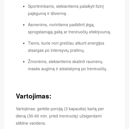
Sportininkams, siekiantiems palaikyti fizinį
pajėgumą ir ištvermę.
Asmenims, norintiems padidinti jėgą,
sprogstamąją galią ar treniruočių efektyvumą.
Tiems, kurie nori greičiau atkurti energijos
atsargas po intensyvių pratimų.
Žmonėms, siekiantiems skatinti raumenų
masės augimą ir atsistatymą po treniruočių.
Vartojimas:
Vartojimas: gerkite porciją (3 kapsulės) kartą per
dieną (30-60 min. prieš treniruotę) užsigerdami
stikline vandens.