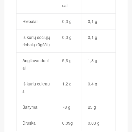
cal
Riebalai
0,3 g
0,1 g
Iš kurių sočiųjų
0,3 g
0,1 g
riebalų rūgščių
Angliavandeni
5,6 g
1,8 g
ai
Iš kurių cukrau
1,2 g
0,4 g
s
Baltymai
78 g
25 g
Druska
0,09g
0,03 g