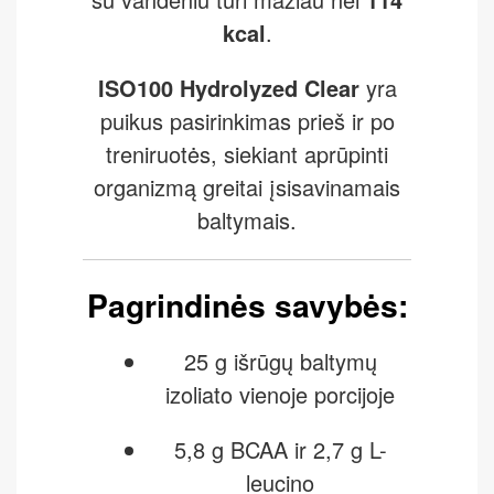
kcal
.
ISO100 Hydrolyzed Clear
yra
puikus pasirinkimas prieš ir po
treniruotės, siekiant aprūpinti
organizmą greitai įsisavinamais
baltymais.
Pagrindinės savybės:
25 g išrūgų baltymų
izoliato vienoje porcijoje
5,8 g BCAA ir 2,7 g L-
leucino