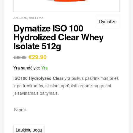
AKCIJOS
,
BALTYMAI
Dymatize
Dymatize ISO 100
Hydrolized Clear Whey
Isolate 512g
€
29.90
€
42.90
Yra sandėlyje:
Yra
ISO100 Hydrolyzed Clear
yra puikus pasirinkimas prieš
ir po treniruotės, siekiant aprūpinti organizmą greitai
įsisavinamais baltymais.
Skonis
Laukinių uogų