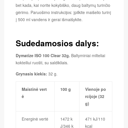
bet kada, kai norite kokybiško, daug baltymų turinčio
gėrimo. Paruošimo instrukcijos: įpilkite maišelio turinį
į 500 ml vandens ir gerai išmaišykite.
Sudedamosios dalys:
Dymatize ISO 100 Clear 32g.
Baltyminiai milteliai
kokteiliui ruošti, su saldikliais.
Grynasis kiekis:
32 g.
Maistinė vert
100 g
Vienoje po
ė
rcijoje (32
g)
Energinė vertė
1472 k
471 kJ/110
J/346 k
kcal