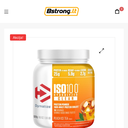
0
Akcija!
🔍