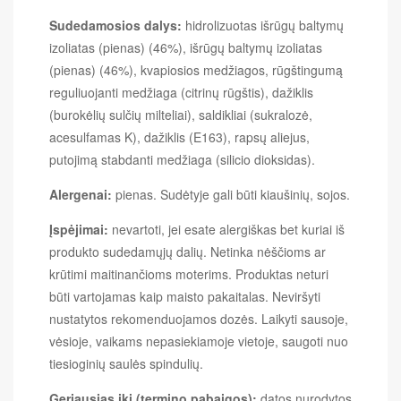
Sudedamosios dalys:
hidrolizuotas išrūgų baltymų
izoliatas (pienas) (46%), išrūgų baltymų izoliatas
(pienas) (46%), kvapiosios medžiagos, rūgštingumą
reguliuojanti medžiaga (citrinų rūgštis), dažiklis
(burokėlių sulčių milteliai), saldikliai (sukralozė,
acesulfamas K), dažiklis (E163), rapsų aliejus,
putojimą stabdanti medžiaga (silicio dioksidas).
Alergenai:
pienas. Sudėtyje gali būti kiaušinių, sojos.
Įspėjimai:
nevartoti, jei esate alergiškas bet kuriai iš
produkto sudedamųjų dalių. Netinka nėščioms ar
krūtimi maitinančioms moterims. Produktas neturi
būti vartojamas kaip maisto pakaitalas. Neviršyti
nustatytos rekomenduojamos dozės. Laikyti sausoje,
vėsioje, vaikams nepasiekiamoje vietoje, saugoti nuo
tiesioginių saulės spindulių.
Geriausias iki (termino pabaigos):
datos nurodytos