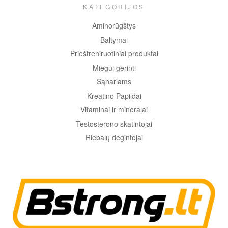
KATEGORIJOS
Aminorūgštys
Baltymai
Prieštreniruotiniai produktai
Miegui gerinti
Sąnariams
Kreatino Papildai
Vitaminai ir mineralai
Testosterono skatintojai
Riebalų degintojai