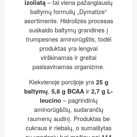
izoliatą
– tai viena pažangiausių
baltymų formulių „Dymatize“
asortimente. Hidrolizės procesas
suskaido baltymų grandines į
trumpesnes aminorūgštis, todėl
produktas yra lengvai
virškinamas ir greitai
pasisavinamas organizme.
Kiekvienoje porcijoje yra
25 g
baltymų
,
5,8 g BCAA
ir
2,7 g L-
leucino
– pagrindinių
aminorūgščių, sudarančių
raumenų audinį. Produktas be
cukraus ir riebalų, o sumaišytas
su vandeniu turi mažiau nei
114