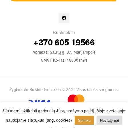
Susisiekite
+370 605 19566
Adresas: Šaulių g. 37, Marijampolė
VMVT Kodas: 180001491
Žygimanto Buivido Ind veikla © 2021 Visos teisės saugomos.
Siekdami užtikrinti geriausią Jūsų naršymo patirtį, šioje svetainėje
naudojame slapukus (ang. cookies)
Sutinku
Nustatymai
0