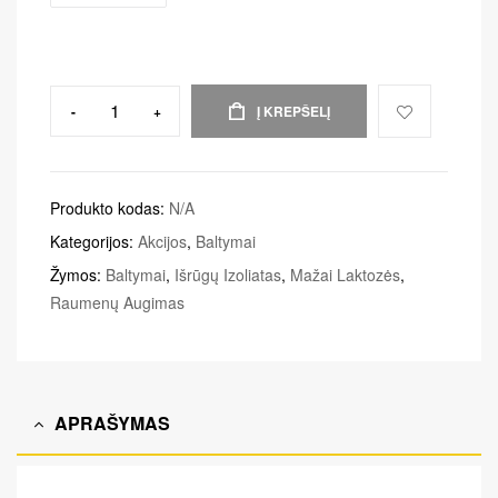
-
+
Į KREPŠELĮ
Produkto kodas:
N/A
Kategorijos:
Akcijos
,
Baltymai
Žymos:
Baltymai
,
Išrūgų Izoliatas
,
Mažai Laktozės
,
Raumenų Augimas
APRAŠYMAS