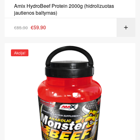
Amix HydroBeef Protein 2000g (hidrolizuotas
jautienos baltymas)
€
59.90
€
85.90
Akcija!