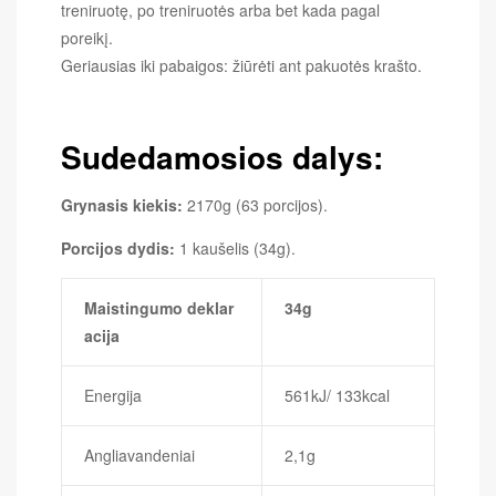
treniruotę, po treniruotės arba bet kada pagal
poreikį.
Geriausias iki pabaigos: žiūrėti ant pakuotės krašto.
Sudedamosios dalys:
Grynasis kiekis:
2170g (63 porcijos).
Porcijos dydis:
1 kaušelis (34g).
Maistingumo deklar
34g
acija
Energija
561kJ/ 133kcal
Angliavandeniai
2,1g