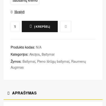
Sausainių kremo
Išvalyti
Į KREPŠELĮ
Produkto kodas:
N/A
Kategorijos:
Akcijos
,
Baltymai
Žymos:
Baltymai
,
Pieno išrūgų baltymai
,
Raumenų
Augimas
APRAŠYMAS