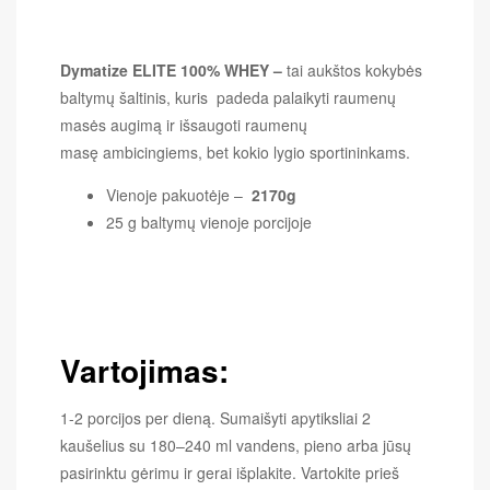
Dymatize ELITE 100% WHEY –
tai aukštos kokybės
baltymų šaltinis, kuris padeda palaikyti raumenų
masės augimą ir išsaugoti raumenų
masę ambicingiems, bet kokio lygio sportininkams.
Vienoje pakuotėje –
2170g
25 g baltymų vienoje porcijoje
Vartojimas:
1-2 porcijos per dieną. Sumaišyti apytiksliai 2
kaušelius su 180–240 ml vandens, pieno arba jūsų
pasirinktu gėrimu ir gerai išplakite. Vartokite prieš