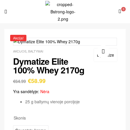
0
Akcija!
AKCIJOS
,
BALTYMAI
Dymatize
Dymatize Elite
🔍
100% Whey 2170g
€
58.99
€
64.99
Yra sandėlyje:
Nėra
25 g baltymų vienoje porcijoje
Skonis