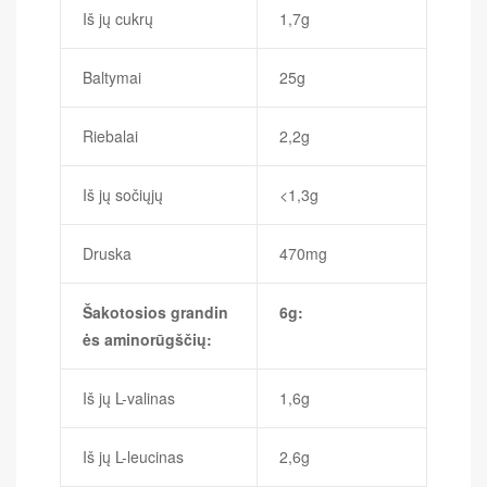
Iš jų cukrų
1,7g
Baltymai
25g
Riebalai
2,2g
Iš jų sočiųjų
<1,3g
Druska
470mg
Šakotosios grandin
6g:
ės aminorūgščių:
Iš jų L-valinas
1,6g
Iš jų L-leucinas
2,6g