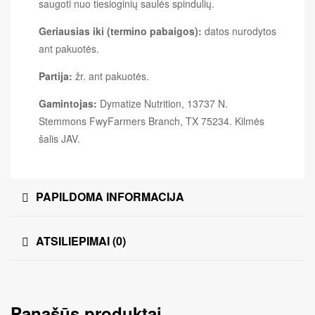
saugoti nuo tiesioginių saulės spindulių.
Geriausias iki (termino pabaigos):
datos nurodytos
ant pakuotės.
Partija:
žr. ant pakuotės.
Gamintojas:
Dymatize Nutrition, 13737 N.
Stemmons FwyFarmers Branch, TX 75234. Kilmės
šalis JAV.
PAPILDOMA INFORMACIJA
ATSILIEPIMAI (0)
Panašūs produktai