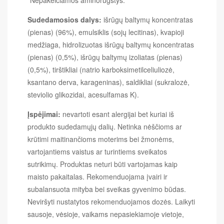
Sudedamosios dalys:
išrūgų baltymų koncentratas
(pienas) (96%), emulsiklis (sojų lecitinas), kvapioji
medžiaga, hidrolizuotas išrūgų baltymų koncentratas
(pienas) (0,5%), išrūgų baltymų izoliatas (pienas)
(0,5%), tirštikliai (natrio karboksimetilceliuliozė,
ksantano derva, karageninas), saldikliai (sukralozė,
steviolio glikozidai, acesulfamas K).
Įspėjimai:
nevartoti esant alergijai bet kuriai iš
produkto sudedamųjų dalių. Netinka nėščioms ar
krūtimi maitinančioms moterims bei žmonėms,
vartojantiems vaistus ar turintiems sveikatos
sutrikimų. Produktas neturi būti vartojamas kaip
maisto pakaitalas. Rekomenduojama įvairi ir
subalansuota mityba bei sveikas gyvenimo būdas.
Neviršyti nustatytos rekomenduojamos dozės. Laikyti
sausoje, vėsioje, vaikams nepasiekiamoje vietoje,