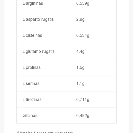
L-argininas
0,559g
L-asparto rūgštis
2,9g
L-cisteinas
0,534g
L-glutamo rūgštis
4,4g
L-prolinas
1,5g
L-serinas
1,1g
L-tirozinas
0,711g
Glicinas
0,482g
*Nepakeičiamos aminorūgštys.