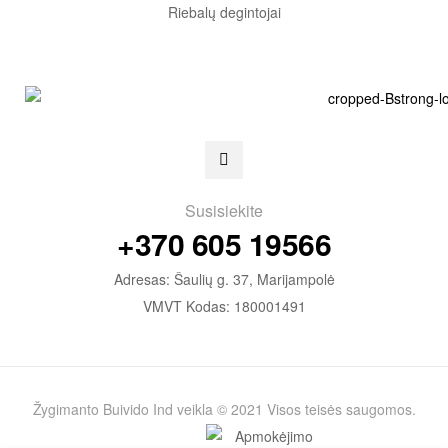
Riebalų degintojai
Susisiekite
+370 605 19566
Adresas: Šaulių g. 37, Marijampolė
VMVT Kodas: 180001491
Žygimanto Buivido Ind veikla © 2021 Visos teisės saugomos.