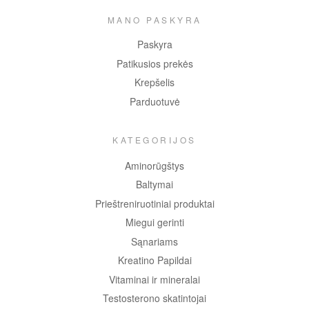
MANO PASKYRA
Paskyra
Patikusios prekės
Krepšelis
Parduotuvė
KATEGORIJOS
Aminorūgštys
Baltymai
Prieštreniruotiniai produktai
Miegui gerinti
Sąnariams
Kreatino Papildai
Vitaminai ir mineralai
Testosterono skatintojai