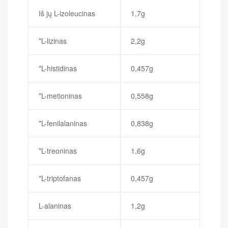
Iš jų L-izoleucinas
1,7g
*L-lizinas
2,2g
*L-histidinas
0,457g
*L-metioninas
0,558g
*L-fenilalaninas
0,838g
*L-treoninas
1,6g
*L-triptofanas
0,457g
L-alaninas
1,2g