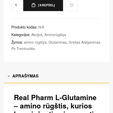
Į KREPŠELĮ
Produkto kodas:
N/A
Kategorijos:
Akcijos
,
Aminorūgštys
Žymos:
amino rūgštys
,
Glutaminas
,
Greitas Atsigavimas
Po Treniruotės
APRAŠYMAS
Real Pharm L-Glutamine
– amino rūgštis, kurios