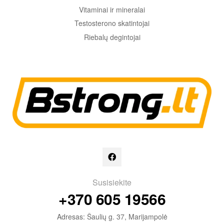
Vitaminai ir mineralai
Testosterono skatintojai
Riebalų degintojai
Susisiekite
+370 605 19566
Adresas: Šaulių g. 37, Marijampolė