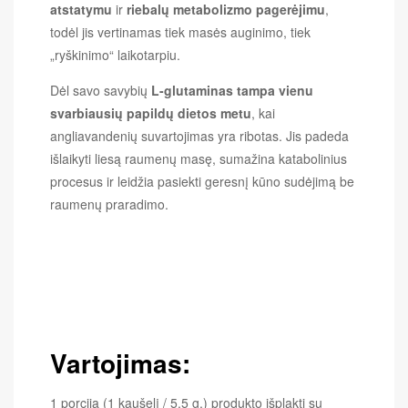
atstatymu
ir
riebalų metabolizmo pagerėjimu
,
todėl jis vertinamas tiek masės auginimo, tiek
„ryškinimo“ laikotarpiu.
Dėl savo savybių
L-glutaminas tampa vienu
svarbiausių papildų dietos metu
, kai
angliavandenių suvartojimas yra ribotas. Jis padeda
išlaikyti liesą raumenų masę, sumažina katabolinius
procesus ir leidžia pasiekti geresnį kūno sudėjimą be
raumenų praradimo.
Vartojimas:
1 porciją (1 kaušelį / 5,5 g.) produkto išplakti su