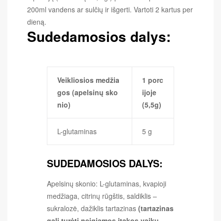
200ml vandens ar sulčių ir išgerti. Vartoti 2 kartus per
dieną.
Sudedamosios dalys:
Veikliosios medžia
1 porc
gos (apelsinų sko
ijoje
nio)
(5,5g)
L-glutaminas
5 g
SUDEDAMOSIOS DALYS:
Apelsinų skonio: L-glutaminas, kvapioji
medžiaga, citrinų rūgštis, saldiklis –
sukralozė, dažiklis tartazinas
(tartazinas
gali turėti neigiamos įtakos vaikų