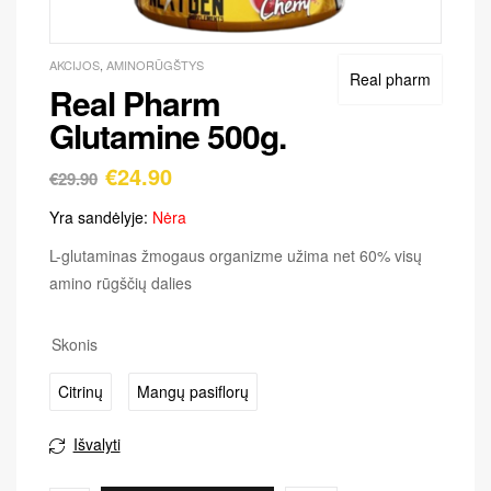
AKCIJOS
,
AMINORŪGŠTYS
Real pharm
Real Pharm
Glutamine 500g.
€
24.90
€
29.90
Yra sandėlyje:
Nėra
L-glutaminas žmogaus organizme užima net 60% visų
amino rūgščių dalies
Skonis
Citrinų
Mangų pasiflorų
Išvalyti