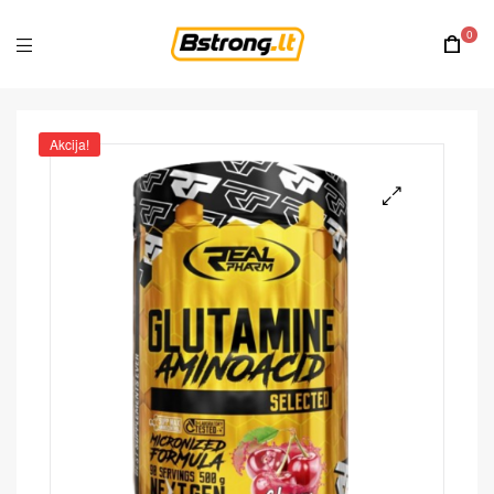
0
Akcija!
🔍