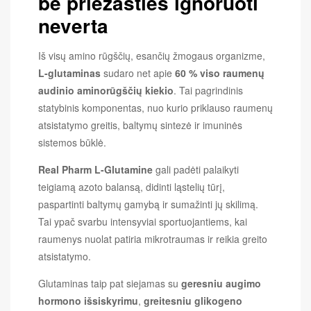
be priežasties ignoruoti
neverta
Iš visų amino rūgščių, esančių žmogaus organizme,
L-glutaminas
sudaro net apie
60 % viso raumenų
audinio aminorūgščių kiekio
. Tai pagrindinis
statybinis komponentas, nuo kurio priklauso raumenų
atsistatymo greitis, baltymų sintezė ir imuninės
sistemos būklė.
Real Pharm L-Glutamine
gali padėti palaikyti
teigiamą azoto balansą, didinti ląstelių tūrį,
paspartinti baltymų gamybą ir sumažinti jų skilimą.
Tai ypač svarbu intensyviai sportuojantiems, kai
raumenys nuolat patiria mikrotraumas ir reikia greito
atsistatymo.
Glutaminas taip pat siejamas su
geresniu augimo
hormono išsiskyrimu
,
greitesniu glikogeno