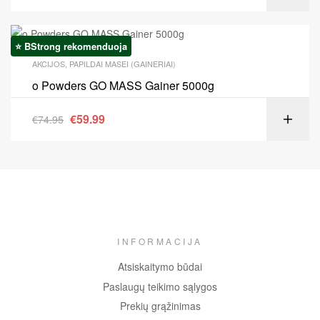
⭐ BStrong rekomenduoja
Akcija!
AKCIJOS
,
PAPILDAI MASEI (GAINERIAI)
o Powders GO MASS Gainer 5000g
€
59.99
€
74.95
INFORMACIJA
Atsiskaitymo būdai
Paslaugų teikimo sąlygos
Prekių grąžinimas