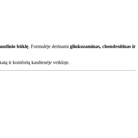
 audinio būklę
. Formulėje derinami
gliukozaminas, chondroitinas ir
ikatą ir komfortą kasdienėje veikloje.