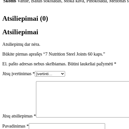
Skonis
Vanilė, Baltas šokoladas, Moka kava, Pinokolada, Melionas 
Atsiliepimai (0)
Atsiliepimai
Atsiliepimų dar nėra.
Būkite pirmas aprašęs “7 Nutrition Steel Joints 60 kaps.”
El. pašto adresas nebus skelbiamas.
Būtini laukeliai pažymėti
*
Jūsų įvertinimas
*
Jūsų atsiliepimas
*
Pavadinimas
*