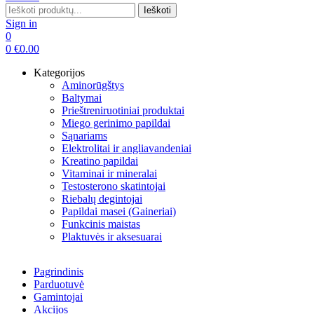
Search
Ieškoti
for:
Sign in
0
0
€
0.00
Kategorijos
Aminorūgštys
Baltymai
Prieštreniruotiniai produktai
Miego gerinimo papildai
Sąnariams
Elektrolitai ir angliavandeniai
Kreatino papildai
Vitaminai ir mineralai
Testosterono skatintojai
Riebalų degintojai
Papildai masei (Gaineriai)
Funkcinis maistas
Plaktuvės ir aksesuarai
Pagrindinis
Parduotuvė
Gamintojai
Akcijos