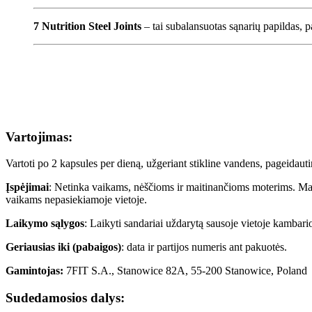
7 Nutrition Steel Joints
– tai subalansuotas sąnarių papildas, 
Vartojimas:
Vartoti po 2 kapsules per dieną, užgeriant stikline vandens, pageidaut
Įspėjimai
: Netinka vaikams, nėščioms ir maitinančioms moterims. Ma
vaikams nepasiekiamoje vietoje.
Laikymo sąlygos
: Laikyti sandariai uždarytą sausoje vietoje kambari
Geriausias iki (pabaigos)
: data ir partijos numeris ant pakuotės.
Gamintojas:
7FIT S.A., Stanowice 82A, 55-200 Stanowice, Poland
Sudedamosios dalys: