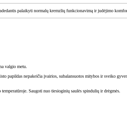
padedantis palaikyti normalų kremzlių funkcionavimą ir judėjimo komfo
ina valgio metu.
isto papildas nepakeičia įvairios, subalansuotos mitybos ir sveiko gy
o temperatūroje. Saugoti nuo tiesioginių saulės spindulių ir drėgmės.