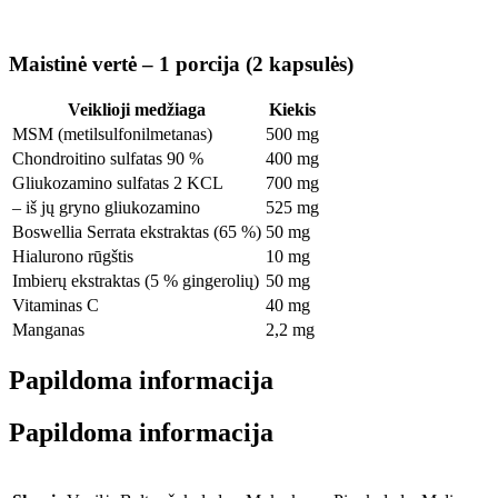
Maistinė vertė – 1 porcija (2 kapsulės)
Veiklioji medžiaga
Kiekis
MSM (metilsulfonilmetanas)
500 mg
Chondroitino sulfatas 90 %
400 mg
Gliukozamino sulfatas 2 KCL
700 mg
– iš jų gryno gliukozamino
525 mg
Boswellia Serrata ekstraktas (65 %)
50 mg
Hialurono rūgštis
10 mg
Imbierų ekstraktas (5 % gingerolių)
50 mg
Vitaminas C
40 mg
Manganas
2,2 mg
Papildoma informacija
Papildoma informacija