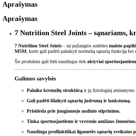
Aprašymas
Aprašymas
7 Nutrition Steel Joints – sąnariams, k
7 Nutrition Steel Joints
– tai pažangios sudėties
maisto papil
MSM
, kurie gali padėti palaikyti normalią sąnarių funkciją bei 
Šis produktas gali būti naudingas tiek
aktyviai sportuojantiem
Galimos savybės
Palaiko kremzlių struktūrą
ir jų fiziologinį atsistatymo
Gali padėti išlaikyti sąnarių judrumą ir lankstumą.
Prisideda prie jungiamojo audinio stiprinimo.
Tinka sportuojantiems ir vyresnio amžiaus žmonėms.
Naudinga profilaktiškai ilgametės sąnarių sveikatos 