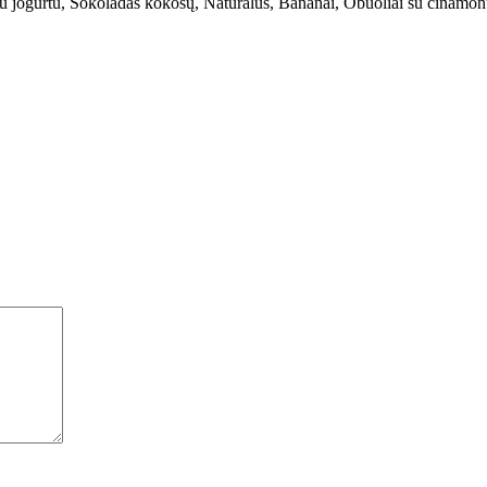
su jogurtu, Šokoladas kokosų, Natūralus, Bananai, Obuoliai su cinamo