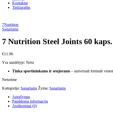
Kontaktai
Tinklaraštis
7Nutrition
Sąnariams
7 Nutrition Steel Joints 60 kaps.
€
11.90
Yra sandėlyje:
Nėra
Tinka sportininkams ir senjorams
– universali formulė visi
Neturime
Kategorija:
Sąnariams
Žyma:
Sąnariams
Aprašymas
Papildoma informacija
Atsiliepimai (0)