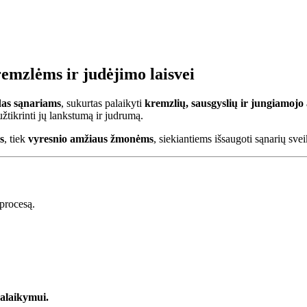
remzlėms ir judėjimo laisvei
das sąnariams
, sukurtas palaikyti
kremzlių, sausgyslių ir jungiamojo
užtikrinti jų lankstumą ir judrumą.
s
, tiek
vyresnio amžiaus žmonėms
, siekiantiems išsaugoti sąnarių sve
 procesą.
palaikymui.