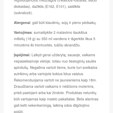
dioksidas), dažiklis (E162, E101), saldiklis
(sukralozė).
Alergenai
: gali būti kiaušinių, sojų ir pieno pėdsakų.
Vartojimas
: sumaišykite 2 matavimo šaukštus
miltelių (18 g) su 350 ml vandens ir išgerkite likus 5
minutėms iki treniruotės, tuščiu skrandžiu.
Įspėjimai:
Laikyti gerai uždarytą, sausoje, vaikams
nepasiekiamoje vietoje, toliau nuo tiesioginių saulės
spindulių. Negalima vartoti tiems, kurie turi sveikatos
sutrikimų arba vartojote kokius kitus vaistus.
Rekomenduojama vartoti ne jaunesniems kaip 18m.
Draudžiama vartoti vaikams ir nėščioms moterims,
prieš pastojant arba kai žindote. Produktas neturėtų
būti vartojamas kaip maisto pakaitalas. Beta alaninas
gali kelti nekenksmingą, laikiną odos dilgčiojimo
pojūtį.