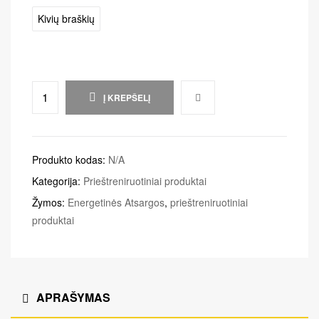
Kivių braškių
Į KREPŠELĮ
Produkto kodas:
N/A
Kategorija:
Prieštreniruotiniai produktai
Žymos:
Energetinės Atsargos
,
prieštreniruotiniai
produktai
APRAŠYMAS