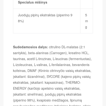
Specialus mišinys
Juodųjų pipirų ekstraktas (piperino 9
5
8%)
m
g
Sudedamosios dalys:
citrulino DL-malatas (2:1
santykis), beta-alaninas (Carnogen), kreatino HCL,
taurinas, acetil L-tirozinas, L-leucinas (fermentuotas),
L-izoleucinas, L-valinas, L-fenilalaninas, bevandenis
kofeinas, DMAF (Kininio citrinvyčio vaisių ekstraktas,
įskaitant: šizandrinai), SYCORE (kajeno pipirų vaisių
ekstraktas, įskaitant: kapsaicinas), THERMO-
ENERGY (karčiojo apelsino vaisių ekstraktas,
įskaitant: sinefrinas), juodųjų pipirų ekstraktas
(piperino 98%), kvapiosio medžiagos, lipnumą
reguliuojančios medžiagos (trikalcios-fosfatas, silicio