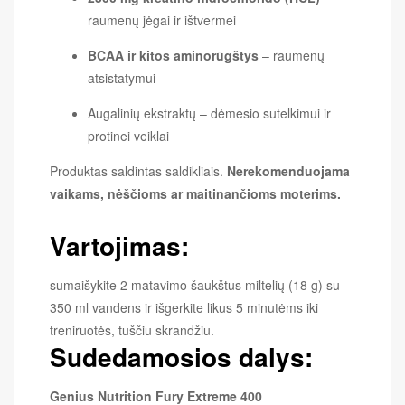
raumenų jėgai ir ištvermei
BCAA ir kitos aminorūgštys
– raumenų
atsistatymui
Augalinių ekstraktų – dėmesio sutelkimui ir
protinei veiklai
Produktas saldintas saldikliais.
Nerekomenduojama
vaikams, nėščioms ar maitinančioms moterims.
Vartojimas:
sumaišykite 2 matavimo šaukštus miltelių (18 g) su
350 ml vandens ir išgerkite likus 5 minutėms iki
treniruotės, tuščiu skrandžiu.
Sudedamosios dalys:
Genius Nutrition Fury Extreme 400