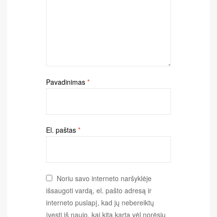
Pavadinimas
*
El. paštas
*
Noriu savo interneto naršyklėje
išsaugoti vardą, el. pašto adresą ir
interneto puslapį, kad jų nebereiktų
įvesti iš naujo, kai kitą kartą vėl norėsiu