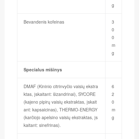
g
Bevandenis kofeinas
3
0
0
m
g
Specialus mišinys
DMAF (Kininio citrinvyčio vaisių ekstra
6
ktas, įskaitant: šizandrinai), SYCORE
2
(kajeno pipirų vaisių ekstraktas, įskait
0
ant: kapsaicinas), THERMO-ENERGY
m
(karčiojo apelsino vaisių ekstraktas, įs
g
kaitant: sinefrinas).