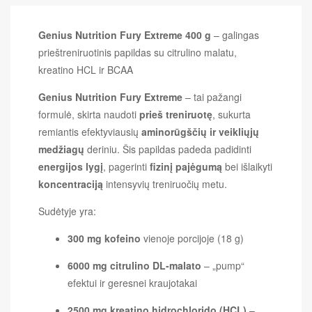
Genius Nutrition Fury Extreme 400 g
– galingas
prieštreniruotinis papildas su citrulino malatu,
kreatino HCL ir BCAA
Genius Nutrition Fury Extreme
– tai pažangi
formulė, skirta naudoti
prieš treniruotę
, sukurta
remiantis efektyviausių
aminorūgščių ir veikliųjų
medžiagų
deriniu. Šis papildas padeda padidinti
energijos lygį
, pagerinti
fizinį pajėgumą
bei išlaikyti
koncentraciją
intensyvių treniruočių metu.
Sudėtyje yra:
300 mg kofeino
vienoje porcijoje (18 g)
6000 mg citrulino DL-malato
– „pump“
efektui ir geresnei kraujotakai
2500 mg kreatino hidrochlorido (HCL)
–