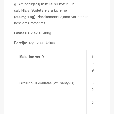
g
.
Aminorūgščių milteliai su kofeinu ir
saldikliais.
Sudėtyje yra kofeino
(300mg/18g).
Nerekomenduojama vaikams ir
nėščioms moterims.
Grynasis kiekis:
400g.
Porcija:
18g (2 kaušeliai).
Maistinė vertė
1
8
g
Citrulino DL-malatas (2:1 santykis)
6
0
0
0
m