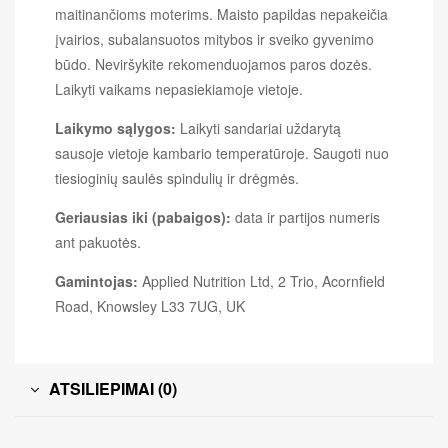
maitinančioms moterims. Maisto papildas nepakeičia
įvairios, subalansuotos mitybos ir sveiko gyvenimo
būdo. Neviršykite rekomenduojamos paros dozės.
Laikyti vaikams nepasiekiamoje vietoje.
Laikymo sąlygos:
Laikyti sandariai uždarytą
sausoje vietoje kambario temperatūroje. Saugoti nuo
tiesioginių saulės spindulių ir drėgmės.
Geriausias iki (pabaigos):
data ir partijos numeris
ant pakuotės.
Gamintojas:
Applied Nutrition Ltd, 2 Trio, Acornfield
Road, Knowsley L33 7UG, UK
ATSILIEPIMAI (0)