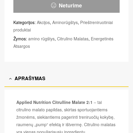
Neturime
Kategorijos:
Akcijos
,
Aminorūgštys
,
Prieštreniruotiniai
produktai
Žymos:
amino rūgštys
,
Citrulino Malatas
,
Energetinės
Atsargos
APRAŠYMAS
Applied Nutrition Citrulline Malate 2:1
– tai
citrulino malato papildas, skirtas sportuojantiems
žmonėms, siekiantiems pagerinti treniruočių kokybę,
raumenų „pump“ efektą ir ištvermę. Citrulino malatas
yra vienas populiariausių ingredientų