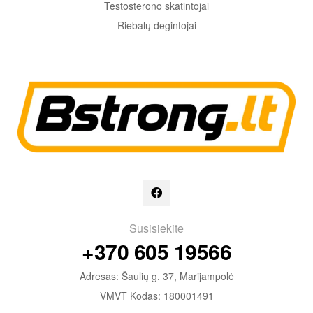
Testosterono skatintojai
Riebalų degintojai
Susisiekite
+370 605 19566
Adresas: Šaulių g. 37, Marijampolė
VMVT Kodas: 180001491