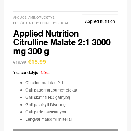
AKCIJOS
,
AMINORŪGŠTYS
,
Applied nutrition
PRIEŠTRENIRUOTINIAI PRODUKTAI
Applied Nutrition
Citrulline Malate 2:1 3000
mg 300 g
€
15.99
€
19.99
Yra sandėlyje:
Nėra
Citrulino malatas 2:1
Gali pagerinti „pump“ efektą
Gali skatinti NO gamybą
Gali palaikyti ištvermę
Gali padėti atsistatymui
Lengvai maišomi milteliai