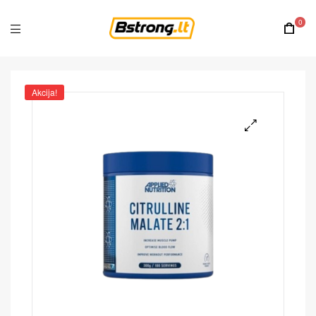
0
Akcija!
🔍