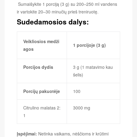
Su
maišykite
1 porciją (3 g)
su 200–250 ml vandens
ir vartokite
20–30 minučių prieš treniruotę
.
Sudedamosios dalys:
Veikliosios medži
1 porcijoje (3 g)
agos
Porcijos dydis
3 g (1 matavimo kau
šelis)
Porcijų pakuotėje
100
Citrulino malatas 2:
3000 mg
1
Įspėjimai:
Netinka vaikams, nėščioms ir krūtimi