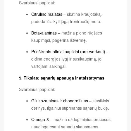
Svarbiausi papildai:
Citrulino malatas
– skatina kraujotaką,
padeda išlaikyti jėgą treniruočių metu.
Beta-alaninas
– mažina pieno rūgšties
kaupimąsi, pagerina ištvermę.
Prieštreniruotiniai papildai (pre-workout)
–
didina energijos lygį ir susikaupimą, jei
vartojami saikingai.
5. Tikslas: sąnarių apsauga ir atsistatymas
Svarbiausi papildai:
Gliukozaminas ir chondroitinas
– klasikinis
derinys, ilgainiui stiprinantis sąnarių būklę.
Omega-3
– mažina uždegiminius procesus,
naudinga esant sąnarių skausmams.