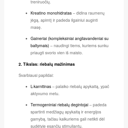
treniruočių.
Kreatino monohidratas
– didina raumenų
jėgą, apimtį ir padeda ilgainiui auginti
masę.
Gaineriai (kompleksiniai angliavandeniai su
baltymais)
– naudingi tiems, kuriems sunku
priaugti svorio vien iš maisto.
2. Tikslas: riebalų mažinimas
Svarbiausi papildai:
L-karnitinas
– palaiko riebalų apykaitą, ypač
aktyvumo metu.
Termogeniniai riebalų degintojai
– padeda
spartinti medžiagų apykaitą ir energijos
gamybą, tačiau kaikuriems gali netikti dėl
sudėtyje esančių stimuliantų.