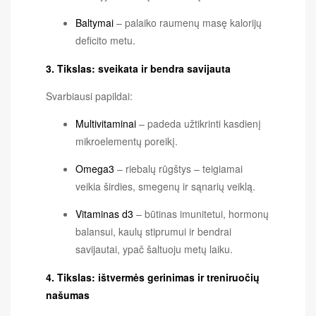
Baltymai
– palaiko raumenų masę kalorijų
deficito metu.
3. Tikslas: sveikata ir bendra savijauta
Svarbiausi papildai:
Multivitaminai
– padeda užtikrinti kasdienį
mikroelementų poreikį.
Omega3
– riebalų rūgštys – teigiamai
veikia širdies, smegenų ir sąnarių veiklą.
Vitaminas d3
– būtinas imunitetui, hormonų
balansui, kaulų stiprumui ir bendrai
savijautai, ypač šaltuoju metų laiku.
4. Tikslas: ištvermės gerinimas ir treniruočių
našumas