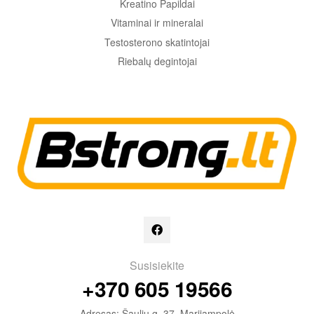
Kreatino Papildai
Vitaminai ir mineralai
Testosterono skatintojai
Riebalų degintojai
Susisiekite
+370 605 19566
Adresas: Šaulių g. 37, Marijampolė