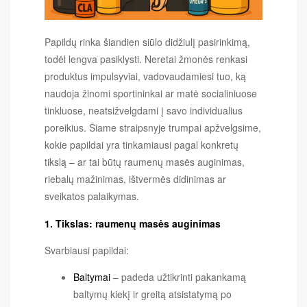
Papildų rinka šiandien siūlo didžiulį pasirinkimą,
todėl lengva pasiklysti. Neretai žmonės renkasi
produktus impulsyviai, vadovaudamiesi tuo, ką
naudoja žinomi sportininkai ar matė socialiniuose
tinkluose, neatsižvelgdami į savo individualius
poreikius. Šiame straipsnyje trumpai apžvelgsime,
kokie papildai yra tinkamiausi pagal konkretų
tikslą – ar tai būtų raumenų masės auginimas,
riebalų mažinimas, ištvermės didinimas ar
sveikatos palaikymas.
1. Tikslas: raumenų masės auginimas
Svarbiausi papildai:
Baltymai
– padeda užtikrinti pakankamą
baltymų kiekį ir greitą atsistatymą po