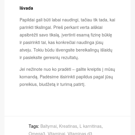
Išvada
Papildai gali būti labai naudingi, tačiau tik tada, kai
parinkti tikslingai. Prieš perkant verta aiškiai
apsibrėžti savo tikslą, įvertinti esamą fizinę būklę
ir pasirinkti tai, kas konkrečiai naudinga jūsų
atveju. Tokiu būdu išvengsite bereikalingų išlaidų
ir pasieksite geresnių rezultatų.
Jei nežinote nuo ko pradėti – galite kreiptis į mūsų
komandą. Padėsime išsirinkti papildus pagal jūsų
poreikius, biudžetą ir turimą patirtį.
Tags:
Baltymai
,
Kreatinas
,
L karnitinas
,
Omega3
,
Vitaminai
,
Vitaminas d3