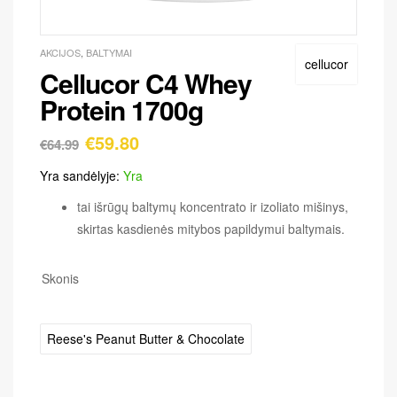
AKCIJOS
,
BALTYMAI
cellucor
Cellucor C4 Whey
Protein 1700g
€
59.80
€
64.99
Yra sandėlyje:
Yra
tai išrūgų baltymų koncentrato ir izoliato mišinys,
skirtas kasdienės mitybos papildymui baltymais.
Skonis
Reese's Peanut Butter & Chocolate