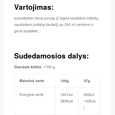
Vartojimas:
sumaišykite vieną porciją (2 lygius kaušelius miltelių,
naudodami pridėtą kaušelį) su 200 ml vandens ir
gerai suplakite.
Sudedamosios dalys:
Grynasis kiekis:
1700 g.
Maistinė vertė
100g
37g
Energinė vertė
1601kJ/
592kJ/
383kcal
142kca
l