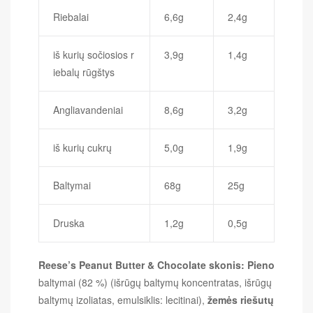
Riebalai
6,6g
2,4g
iš kurių sočiosios r
3,9g
1,4g
iebalų rūgštys
Angliavandeniai
8,6g
3,2g
iš kurių cukrų
5,0g
1,9g
Baltymai
68g
25g
Druska
1,2g
0,5g
Reese’s Peanut Butter & Chocolate skonis:
Pieno
baltymai (82 %) (išrūgų baltymų koncentratas, išrūgų
baltymų izoliatas, emulsiklis: lecitinai),
žemės riešutų