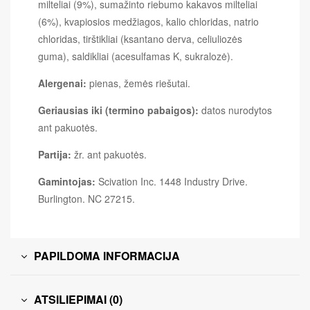
milteliai (9%), sumažinto riebumo kakavos milteliai
(6%), kvapiosios medžiagos, kalio chloridas, natrio
chloridas, tirštikliai (ksantano derva, celiuliozės
guma), saldikliai (acesulfamas K, sukralozė).
Alergenai:
pienas, žemės riešutai.
Geriausias iki (termino pabaigos):
datos nurodytos
ant pakuotės.
Partija:
žr. ant pakuotės.
Gamintojas:
Scivation Inc. 1448 Industry Drive.
Burlington. NC 27215.
PAPILDOMA INFORMACIJA
ATSILIEPIMAI (0)