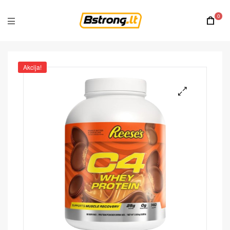
0
Akcija!
🔍