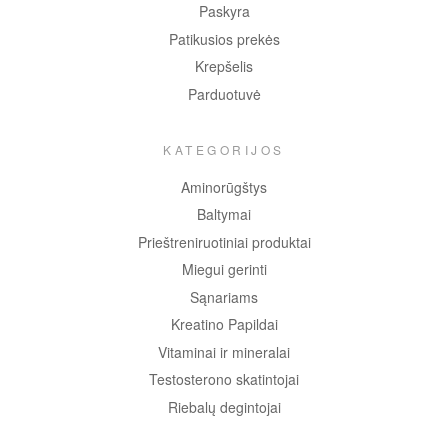
Paskyra
Patikusios prekės
Krepšelis
Parduotuvė
KATEGORIJOS
Aminorūgštys
Baltymai
Prieštreniruotiniai produktai
Miegui gerinti
Sąnariams
Kreatino Papildai
Vitaminai ir mineralai
Testosterono skatintojai
Riebalų degintojai