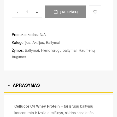
-
+
Į KREPŠELĮ
Produkto kodas:
N/A
Kategorijos:
Akcijos
,
Baltymai
Žymos:
Baltymai
,
Pieno išrūgų baltymai
,
Raumenų
Augimas
APRAŠYMAS
Cellucor C4 Whey Protein
– tai išrūgų baltymų
koncentrato ir izoliato mišinys, skirtas kasdienės