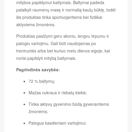
mitybos papildymui baltymais. Baltymai padeda
palaikyti raumenų masę ir normalią kaulų būklę, todėl
šis produktas tinka sportuojantiems bei fiziškai
aktyviems žmonėms.
Produktas pasižymi geru skoniu, lengvu tirpumu ir
patogiu vartojimu. Gali būti naudojamas po
treniruotės arba bet kuriuo metu dienos eigoje, kai
norisi papildyti mitybą baltymais.
Pagrindinės savybės:
72 % baltymų;
Mažas cukraus ir riebalų kiekis;
Tinka aktyvų gyvenimo būdą gyvenantiems
žmonėms;
Patogus kasdieniam vartojimui.