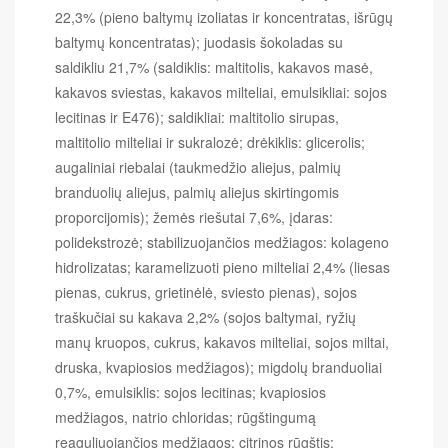
22,3% (pieno baltymų izoliatas ir koncentratas, išrūgų
baltymų koncentratas); juodasis šokoladas su
saldikliu 21,7% (saldiklis: maltitolis, kakavos masė,
kakavos sviestas, kakavos milteliai, emulsikliai: sojos
lecitinas ir E476); saldikliai: maltitolio sirupas,
maltitolio milteliai ir sukralozė; drėkiklis: glicerolis;
augaliniai riebalai (taukmedžio aliejus, palmių
branduolių aliejus, palmių aliejus skirtingomis
proporcijomis); žemės riešutai 7,6%, įdaras:
polidekstrozė; stabilizuojančios medžiagos: kolageno
hidrolizatas; karamelizuoti pieno milteliai 2,4% (liesas
pienas, cukrus, grietinėlė, sviesto pienas), sojos
traškučiai su kakava 2,2% (sojos baltymai, ryžių
manų kruopos, cukrus, kakavos milteliai, sojos miltai,
druska, kvapiosios medžiagos); migdolų branduoliai
0,7%, emulsiklis: sojos lecitinas; kvapiosios
medžiagos, natrio chloridas; rūgštingumą
reaguliuojančios medžiagos: citrinos rūgštis;