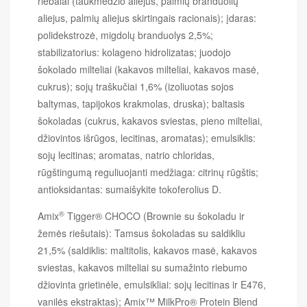
riebalai (taukmedžio aliejus, palmių branduolių
aliejus, palmių aliejus skirtingais racionais);
įdaras:
polidekstrozė, migdolų branduolys 2,5%;
stabilizatorius: kolageno hidrolizatas;
juodojo
šokolado milteliai (kakavos milteliai, kakavos masė,
cukrus);
sojų traškučiai 1,6% (izoliuotas sojos
baltymas, tapijokos krakmolas, druska);
baltasis
šokoladas (cukrus, kakavos sviestas, pieno milteliai,
džiovintos išrūgos, lecitinas, aromatas);
emulsiklis:
sojų lecitinas;
aromatas, natrio chloridas,
rūgštingumą reguliuojanti medžiaga: citrinų rūgštis;
antioksidantas: sumaišykite tokoferolius D.
®
Amix
Tigger® CHOCO
(Brownie su šokoladu ir
žemės riešutais): Tamsus šokoladas su saldikliu
21,5% (saldiklis: maltitolis, kakavos masė, kakavos
sviestas, kakavos milteliai su sumažinto riebumo
džiovinta grietinėle, emulsikliai: sojų lecitinas ir E476,
vanilės ekstraktas);
Amix™ MilkPro® Protein Blend