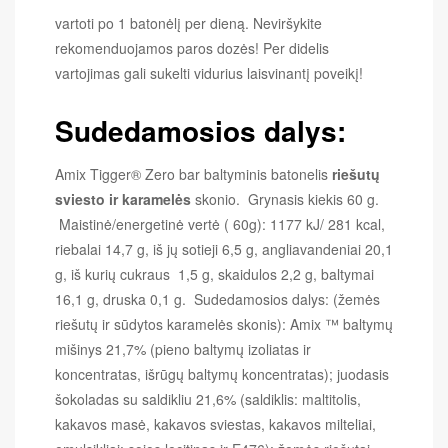
vartoti po 1 batonėlį per dieną.
Neviršykite
rekomenduojamos paros dozės!
Per didelis
vartojimas gali sukelti vidurius laisvinantį poveikį!
Sudedamosios dalys:
Amix Tigger® Zero bar baltyminis batonelis
riešutų
sviesto ir karamelės
skonio. Grynasis kiekis 60 g.
Maistinė/energetinė vertė ( 60g): 1177 kJ/ 281 kcal,
riebalai 14,7 g, iš jų sotieji 6,5 g, angliavandeniai 20,1
g, iš kurių cukraus 1,5 g, skaidulos 2,2 g, baltymai
16,1 g, druska 0,1 g. Sudedamosios dalys: (žemės
riešutų ir sūdytos karamelės skonis): Amix ™ baltymų
mišinys 21,7% (pieno baltymų izoliatas ir
koncentratas, išrūgų baltymų koncentratas); juodasis
šokoladas su saldikliu 21,6% (saldiklis: maltitolis,
kakavos masė, kakavos sviestas, kakavos milteliai,