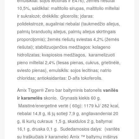
emulsikliai: sojos lecitinas ir E476); žemės riešutai
10,5%, saldikliai: maltitolio sirupas, maltitolio milteliai
ir sukralozė; drėkiklis: glicerolis; įdaras:
polidekstrozė, augaliniai riebalai (taukmedžio aliejus,
palmių branduolių aliejus, palmių aliejus skirtingais
proporcijomis); žemės riešutų sviestas 4,2% (žemės
riešutai); stabilizuojančios medžiagos: kolageno
hidrolizatas; kvapiosios medžiagos, karamelizuoti
pieno milteliai 2,4% (liesas pienas, cukrus, grietinėlė,
sviesto pienas), emulsiklis: sojos lecitinas; natrio
chloridas; antioksidantas: D-alfa tokoferolis.
Amix Tigger® Zero bar baltyminis batonelis
vanilės
ir karamelės
skonio. Grynasis kiekis 60 g.
Maistinė/energetinė vertė ( 60g): 1179 kJ/ 282 kcal,
riebalai 14,8 g, iš jų sotieji 7,9 g, angliavandeniai 20
g, iš kurių cukraus 1,5 g, skaidulos 2 g, baltymai
16,1 g, druska 0,1 g. Sudedamosios dalys: (vanilės
su traškučiais ir karamele) Amix ™ baltymų mišinys