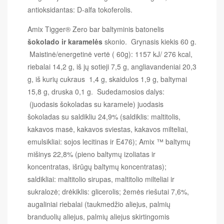
antioksidantas: D-alfa tokoferolis.
Amix Tigger® Zero bar baltyminis batonelis
šokolado ir karamelės
skonio. Grynasis kiekis 60 g.
Maistinė/energetinė vertė ( 60g): 1157 kJ/ 276 kcal,
riebalai 14,2 g, iš jų sotieji 7,5 g, angliavandeniai 20,3
g, iš kurių cukraus 1,4 g, skaidulos 1,9 g, baltymai
15,8 g, druska 0,1 g. Sudedamosios dalys:
(juodasis šokoladas su karamele) juodasis
šokoladas su saldikliu 24,9% (saldiklis: maltitolis,
kakavos masė, kakavos sviestas, kakavos milteliai,
emulsikliai: sojos lecitinas ir E476); Amix ™ baltymų
mišinys 22,8% (pieno baltymų izoliatas ir
koncentratas, išrūgų baltymų koncentratas);
saldikliai: maltitolio sirupas, maltitolio milteliai ir
sukralozė; drėkiklis: glicerolis; žemės riešutai 7,6%,
augaliniai riebalai (taukmedžio aliejus, palmių
branduolių aliejus, palmių aliejus skirtingomis