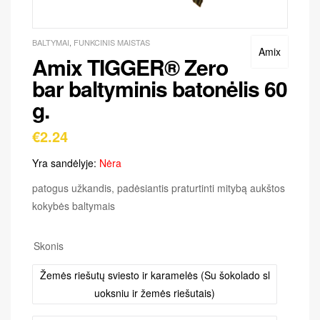
BALTYMAI
,
FUNKCINIS MAISTAS
Amix
Amix TIGGER® Zero
bar baltyminis batonėlis 60
g.
€
2.24
Yra sandėlyje:
Nėra
patogus užkandis, padėsiantis praturtinti mitybą aukštos
kokybės baltymais
Skonis
Žemės riešutų sviesto ir karamelės (Su šokolado sl
uoksniu ir žemės riešutais)