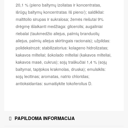
20,1 % (pieno baltymų izoliatas ir koncentratas,
išrūgų baltymų koncentratas /iš pieno/);
saldikliai:
maltitolio sirupas ir sukralosa;
žemės riešutai 9%
drėgmę išlaikanti medžiaga: glicerolis;
augaliniai
riebalai (taukmedžio aliejus, palmių branduolių
aliejus, palmių aliejus skirtingais racionais);
užpildas:
polidekstrozė;
stabilizatorius: kolageno hidrolizatas;
kakavos milteliai;
šokolado milteliai (kakavos milteliai,
kakavos masė, cukrus);
sojų traškučiai 1,4 % (sojų
baltymai, tapijokos krakmolas, druska);
emulsiklis:
sojų lecitinas;
aromatas, natrio chloridas;
antioksidantas: sumaišykite tokoferolius D.
PAPILDOMA INFORMACIJA