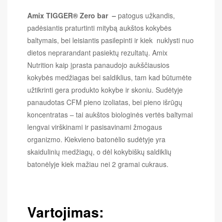
Amix TIGGER® Zero bar​
–
patogus užkandis,
padėsiantis praturtinti mitybą aukštos kokybės
baltymais, bei leisiantis pasilepinti ir kiek nuklysti nuo
dietos neprarandant pasiektų rezultatų. Amix
Nutrition kaip įprasta panaudojo aukščiausios
kokybės medžiagas bei saldiklius, tam kad būtumėte
užtikrinti gera produkto kokybe ir skoniu. Sudėtyje
panaudotas CFM pieno izoliatas, bei pieno išrūgų
koncentratas – tai aukštos biologinės vertės baltymai
lengvai virškinami ir pasisavinami žmogaus
organizmo. Kiekvieno batonėlio sudėtyje yra
skaidulinių medžiagų, o dėl kokybiškų saldiklių
batonėlyje kiek mažiau nei 2 gramai cukraus.
Vartojimas: