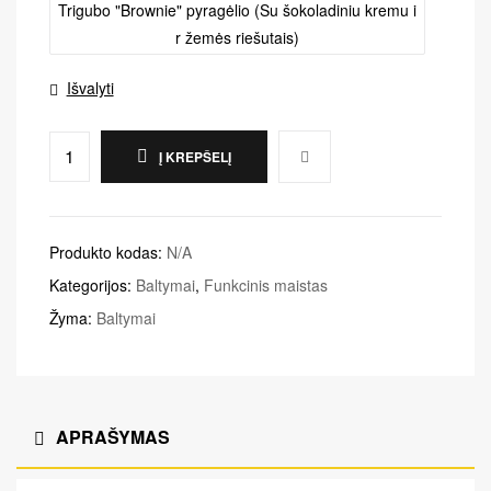
Trigubo "Brownie" pyragėlio (Su šokoladiniu kremu i
r žemės riešutais)
Išvalyti
Į KREPŠELĮ
Produkto kodas:
N/A
Kategorijos:
Baltymai
,
Funkcinis maistas
Žyma:
Baltymai
APRAŠYMAS