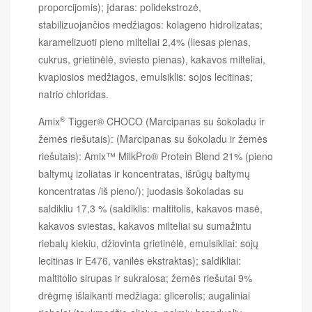
proporcijomis); įdaras: polidekstrozė,
stabilizuojančios medžiagos: kolageno hidrolizatas;
karamelizuoti pieno milteliai 2,4% (liesas pienas,
cukrus, grietinėlė, sviesto pienas), kakavos milteliai,
kvapiosios medžiagos, emulsiklis: sojos lecitinas;
natrio chloridas.
®
Amix
Tigger® CHOCO
(Marcipanas su šokoladu ir
žemės riešutais): (Marcipanas su šokoladu ir žemės
riešutais): Amix™ MilkPro® Protein Blend 21% (pieno
baltymų izoliatas ir koncentratas, išrūgų baltymų
koncentratas /iš pieno/);
juodasis šokoladas su
saldikliu 17,3 % (saldiklis: maltitolis, kakavos masė,
kakavos sviestas, kakavos milteliai su sumažintu
riebalų kiekiu, džiovinta grietinėlė, emulsikliai: sojų
lecitinas ir E476, vanilės ekstraktas);
saldikliai:
maltitolio sirupas ir sukralosa;
žemės riešutai 9%
drėgmę išlaikanti medžiaga: glicerolis;
augaliniai