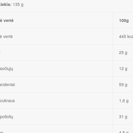
kiekis:
135 g
ė vertė
100g
ė vertė
445 kca
i
25 g
 sočiųjų
12 g
andeniai
59 g
 cukraus
1,6 g
poliolių
31 g
os
4,5 g