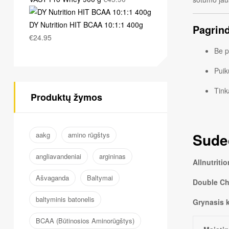
DY Nutrition HIT BCAA 10:1:1 400g
Pagrin
€
24.95
Be p
Puik
Tink
Produktų žymos
Sude
aakg
amino rūgštys
angliavandeniai
argininas
Allnutriti
Ašvaganda
Baltymai
Double Ch
baltyminis batonelis
Grynasis 
BCAA (Būtinosios Aminorūgštys)