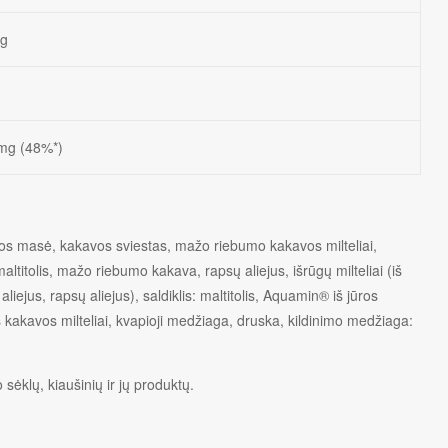
 g
mg (48%*)
akavos masė, kakavos sviestas, mažo riebumo kakavos milteliai,
maltitolis, mažo riebumo kakava, rapsų aliejus, išrūgų milteliai (iš
aliejus, rapsų aliejus), saldiklis: maltitolis, Aquamin® iš jūros
kakavos milteliai, kvapioji medžiaga, druska, kildinimo medžiaga:
sėklų, kiaušinių ir jų produktų.