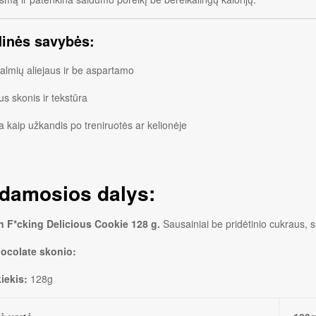
dinės savybės:
almių aliejaus ir be aspartamo
us skonis ir tekstūra
a kaip užkandis po treniruotės ar kelionėje
damosios dalys:
on F*cking Delicious Cookie 128 g.
Sausainiai be pridėtinio cukraus, su
ocolate skonio:
kiekis:
128g