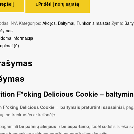
krepšelį
Pridėti į norų sąrašą
kodas:
N/A
Kategorijos:
Akcijos
,
Baltymai
,
Funkcinis maistas
Žyma:
Balt
ašymas
ldoma informacija
liepimai (0)
rašymas
šymas
rition F*cking Delicious Cookie – baltymin
on F*cking Delicious Cookie
–
baltymais praturtinti sausainiai
, pag
ų, po treniruotės ar kelionėje.
 pagaminti
be palmių aliejaus ir be aspartamo
, todėl sudėtis išlieka 
mą ir patenkina saldumo poreikį be bereikalingų kalorijų.