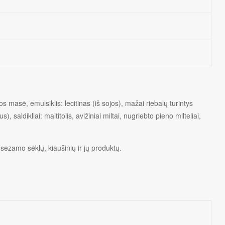
vos masė, emulsiklis: lecitinas (iš sojos), mažai riebalų turintys
, saldikliai: maltitolis, avižiniai miltai, nugriebto pieno milteliai,
, sezamo sėklų, kiaušinių ir jų produktų.