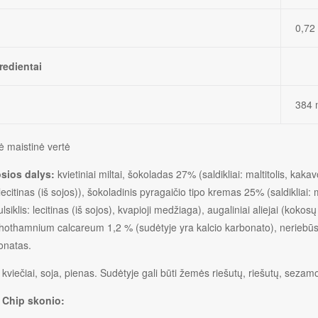
0,72
gredientai
384 
ė maistinė vertė
sios dalys:
kvietiniai miltai, šokoladas 27% (saldikliai: maltitolis, k
 lecitinas (iš sojos)), šokoladinis pyragaičio tipo kremas 25% (saldikliai: 
siklis: lecitinas (iš sojos), kvapioji medžiaga), augaliniai aliejai (kokosų 
hothamnium calcareum 1,2 % (sudėtyje yra kalcio karbonato), neriebūs 
onatas.
kviečiai, soja, pienas. Sudėtyje gali būti žemės riešutų, riešutų, sezamo 
 Chip skonio: