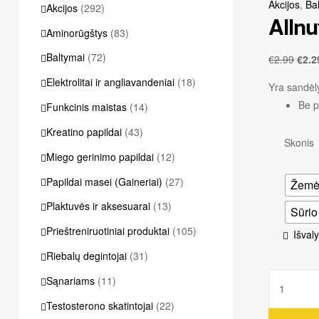
Akcijos
,
Ba
Akcijos
(292)
Allnu
Aminorūgštys
(83)
Baltymai
(72)
€
2.99
€
2.2
Elektrolitai ir angliavandeniai
(18)
Yra sandėly
Be p
Funkcinis maistas
(14)
Kreatino papildai
(43)
Skonis
Miego gerinimo papildai
(12)
Papildai masei (Gaineriai)
(27)
Žemės
Plaktuvės ir aksesuarai
(13)
Sūrio
Prieštreniruotiniai produktai
(105)
Išvaly
Riebalų degintojai
(31)
produkto
Sąnariams
(11)
kiekis:
Testosterono skatintojai
(22)
Allnutrition