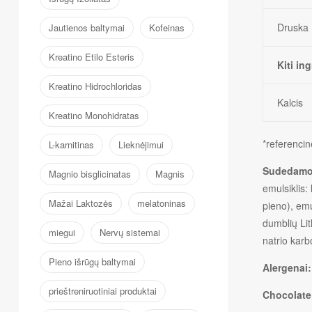
Druska
Jautienos baltymai
Kofeinas
Kreatino Etilo Esteris
Kiti in
Kreatino Hidrochloridas
Kalcis
Kreatino Monohidratas
*referencin
L-karnitinas
Lieknėjimui
Sudedamo
Magnio bisglicinatas
Magnis
emulsiklis:
Mažai Laktozės
melatoninas
pieno), emul
dumblių Lit
miegui
Nervų sistemai
natrio karb
Pieno išrūgų baltymai
Alergenai:
prieštreniruotiniai produktai
Chocolate