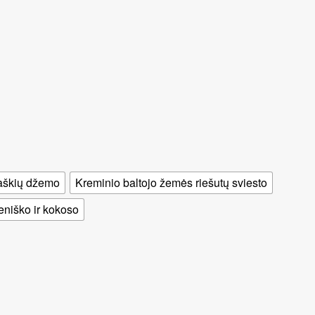
raškių džemo
Kreminio baltojo žemės riešutų sviesto
eniško ir kokoso