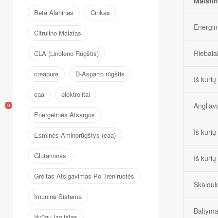
Maistin
Beta Alaninas
Cinkas
Energin
Citrulino Malatas
Riebala
CLA (Linoleno Rūgštis)
creapure
D-Asparto rūgštis
Iš kurių
eaa
elektrolitai
Angliav
0
0
Energetinės Atsargos
Iš kurių
Esminės Aminorūgštys (eaa)
Glutaminas
Iš kurių 
Greitas Atsigavimas Po Treniruotės
Skaidul
Imuninė Sistema
Baltyma
Išrūgų Izoliatas