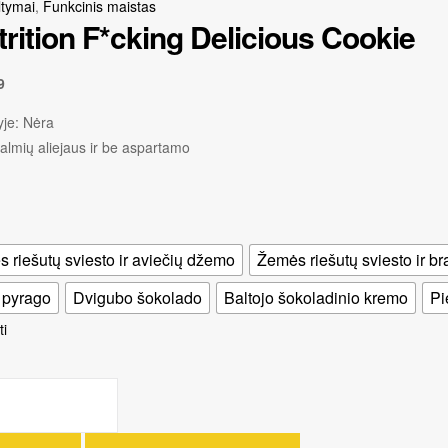
ltymai
,
Funkcinis maistas
trition F*cking Delicious Cookie
9
je:
Nėra
almių aliejaus ir be aspartamo
 riešutų sviesto ir aviečių džemo
Žemės riešutų sviesto ir b
 pyrago
Dvigubo šokolado
Baltojo šokoladinio kremo
Pi
ti