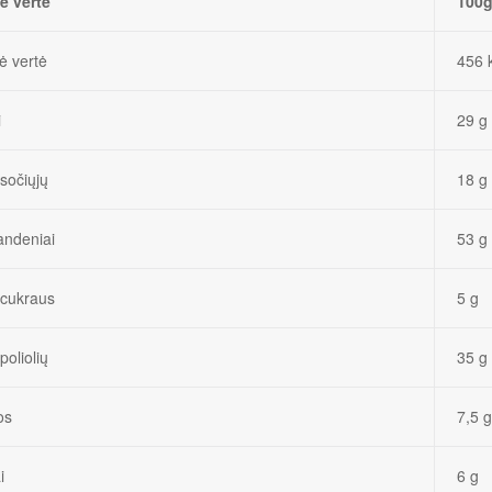
ė vertė
100
ė vertė
456 
i
29 g
 sočiųjų
18 g
andeniai
53 g
 cukraus
5 g
poliolių
35 g
os
7,5 g
i
6 g