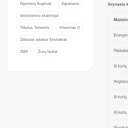
Raumenų Augimas
Sąnariams
Grynasis 
testosterono skatintojai
Maistin
Tribulus Terrestris
Vitaminas D
Energin
Zaliosios arbatos Ekstraktas
Riebala
ZMA
Žuvų taukai
Iš kurių
Angliav
Iš kurių
Iš kurių 
Skaidul