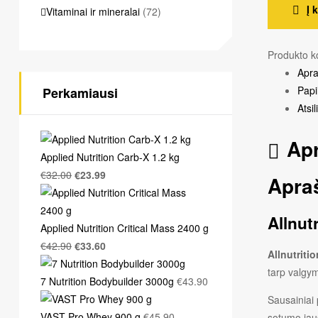
Į 
Vitaminai ir mineralai
(72)
F*cking
Delicious
Cookie
Produkto 
Apr
Papi
Perkamiausi
Atsi
Ap
Applied Nutrition Carb-X 1.2 kg
€
32.00
€
23.99
Apra
Allnut
Applied Nutrition Critical Mass 2400 g
€
42.90
€
33.60
Allnutriti
tarp valgym
7 Nutrition Bodybuilder 3000g
€
43.90
Sausainiai
VAST Pro Whey 900 g
€
45.90
sotumo jaus