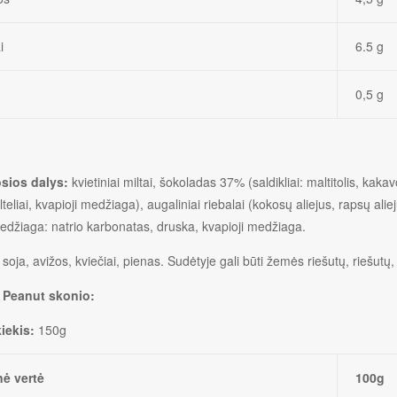
i
6.5 g
0,5 g
sios dalys:
kvietiniai miltai, šokoladas 37% (saldikliai: maltitolis, kaka
eliai, kvapioji medžiaga), augaliniai riebalai (kokosų aliejus, rapsų aliejus)
edžiaga: natrio karbonatas, druska, kvapioji medžiaga.
:
soja, avižos, kviečiai, pienas. Sudėtyje gali būti žemės riešutų, riešutų
 Peanut skonio:
iekis:
150g
nė vertė
100g