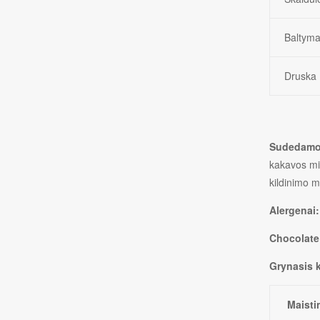
Baltyma
Druska
Sudedamo
kakavos milt
kildinimo m
Alergenai
Chocolate
Grynasis k
Maisti