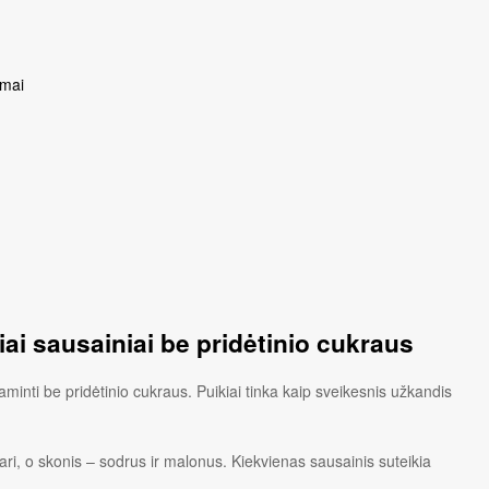
ymai
iai sausainiai be pridėtinio cukraus
aminti be pridėtinio cukraus. Puikiai tinka kaip sveikesnis užkandis
švari, o skonis – sodrus ir malonus. Kiekvienas sausainis suteikia