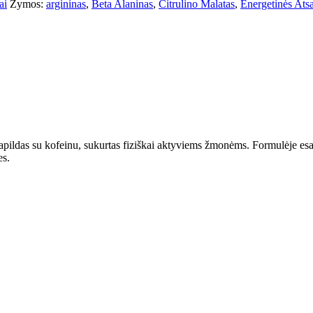
ai
Žymos:
argininas
,
Beta Alaninas
,
Citrulino Malatas
,
Energetinės Ats
 papildas su kofeinu, sukurtas fiziškai aktyviems žmonėms. Formulėje esan
es.