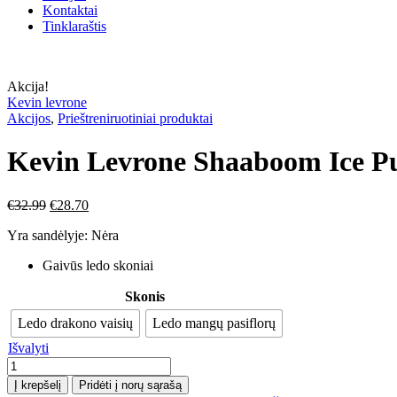
Kontaktai
Tinklaraštis
Akcija!
Kevin levrone
Akcijos
,
Prieštreniruotiniai produktai
Kevin Levrone Shaaboom Ice P
€
32.99
€
28.70
Yra sandėlyje:
Nėra
Gaivūs ledo skoniai
Skonis
Ledo drakono vaisių
Ledo mangų pasiflorų
Išvalyti
produkto
kiekis:
Į krepšelį
Pridėti į norų sąrašą
Kevin