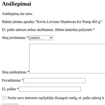
Atsiliepimai
Atsiliepimų dar nėra.
Būkite pirmas aprašęs “Kevin Levrone Shaaboom Ice Pump 463 g”
El. pašto adresas nebus skelbiamas.
Būtini laukeliai pažymėti
*
Jūsų įvertinimas
*
Jūsų atsiliepimas
*
Pavadinimas
*
El. paštas
*
Noriu savo interneto naršyklėje išsaugoti vardą, el. pašto adresą ir 