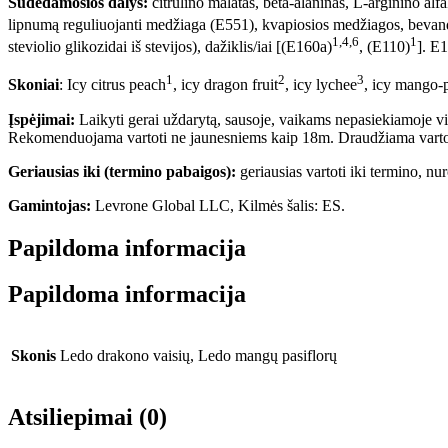
Sudedamosios dalys:
citrulino malatas, beta-alaninas, L-arginino alf
lipnumą reguliuojanti medžiaga (E551), kvapiosios medžiagos, bevand
1,4,6
1
steviolio glikozidai iš stevijos), dažiklis/iai [(E160a)
, (E110)
]. E
1
2
3
Skoniai
: Icy citrus peach
, icy dragon fruit
, icy lychee
, icy mango-p
Įspėjimai:
Laikyti gerai uždarytą, sausoje, vaikams nepasiekiamoje viet
Rekomenduojama vartoti ne jaunesniems kaip 18m. Draudžiama vartoti v
Geriausias iki (termino pabaigos):
geriausias vartoti iki termino, n
Gamintojas:
Levrone Global LLC, Kilmės šalis: ES.
Papildoma informacija
Papildoma informacija
Skonis
Ledo drakono vaisių, Ledo mangų pasiflorų
Atsiliepimai (0)