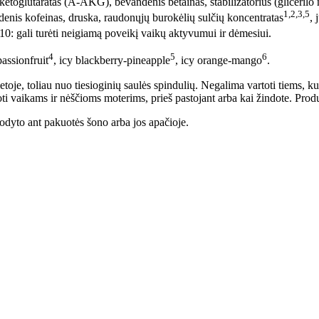
aketoglutaratas (A-AKG), bevandenis betainas, stabilizatorius (gliceril
1,2,3,5
enis kofeinas, druska, raudonųjų burokėlių sulčių koncentratas
,
110: gali turėti neigiamą poveikį vaikų aktyvumui ir dėmesiui.
4
5
6
assionfruit
, icy blackberry-pineapple
, icy orange-mango
.
oje, toliau nuo tiesioginių saulės spindulių. Negalima vartoti tiems, kur
aikams ir nėščioms moterims, prieš pastojant arba kai žindote. Produk
urodyto ant pakuotės šono arba jos apačioje.