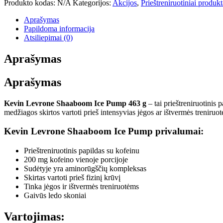
Produkto kodas:
N/A
Kategorijos:
Akcijos
,
Prieštreniruotiniai produkt
Levrone
Shaaboom
Aprašymas
Ice
Papildoma informacija
Pump
Atsiliepimai (0)
463
g
Aprašymas
Aprašymas
Kevin Levrone Shaaboom Ice Pump 463 g
– tai prieštreniruotinis
medžiagos skirtos vartoti prieš intensyvias jėgos ar ištvermės treniruot
Kevin Levrone Shaaboom Ice Pump privalumai:
Prieštreniruotinis papildas su kofeinu
200 mg kofeino vienoje porcijoje
Sudėtyje yra aminorūgščių kompleksas
Skirtas vartoti prieš fizinį krūvį
Tinka jėgos ir ištvermės treniruotėms
Gaivūs ledo skoniai
Vartojimas: