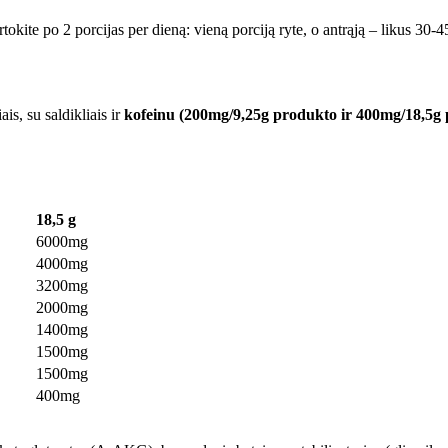
kite po 2 porcijas per dieną: vieną porciją ryte, o antrąją – likus 30-45 
is, su saldikliais ir
kofeinu (200mg/9,25g produkto ir 400mg/18,5g 
18,5 g
6000mg
4000mg
3200mg
2000mg
1400mg
1500mg
1500mg
400mg