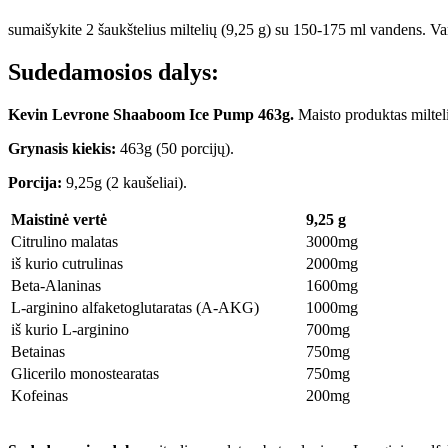
sumaišykite 2 šaukštelius miltelių (9,25 g) su 150-175 ml vandens. Varto
Sudedamosios dalys:
Kevin Levrone Shaaboom Ice Pump
463g.
Maisto produktas miltelia
Grynasis kiekis:
463g (50 porcijų).
Porcija:
9,25g (2 kaušeliai).
Maistinė vertė
9,25 g
Citrulino malatas
3000mg
iš kurio cutrulinas
2000mg
Beta-Alaninas
1600mg
L-arginino alfaketoglutaratas (A-AKG)
1000mg
iš kurio L-arginino
700mg
Betainas
750mg
Glicerilo monostearatas
750mg
Kofeinas
200mg