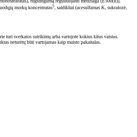
o monostearatas), rūgštingumą reguliuojanti medžiaga (E500(ii)),
5
 juodųjų morkų koncentratas
, saldikliai (acesulfamas K, sukralozė,
ie turi sveikatos sutrikimų arba vartojote kokius kitus vaistus.
tas neturėtų būti vartojamas kaip maisto pakaitalas.