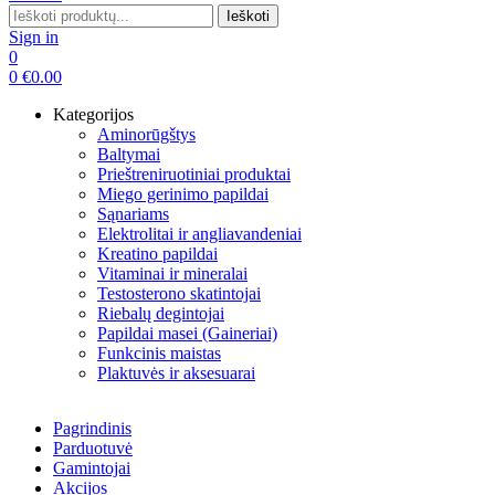
Search
Ieškoti
for:
Sign in
0
0
€
0.00
Kategorijos
Aminorūgštys
Baltymai
Prieštreniruotiniai produktai
Miego gerinimo papildai
Sąnariams
Elektrolitai ir angliavandeniai
Kreatino papildai
Vitaminai ir mineralai
Testosterono skatintojai
Riebalų degintojai
Papildai masei (Gaineriai)
Funkcinis maistas
Plaktuvės ir aksesuarai
Pagrindinis
Parduotuvė
Gamintojai
Akcijos