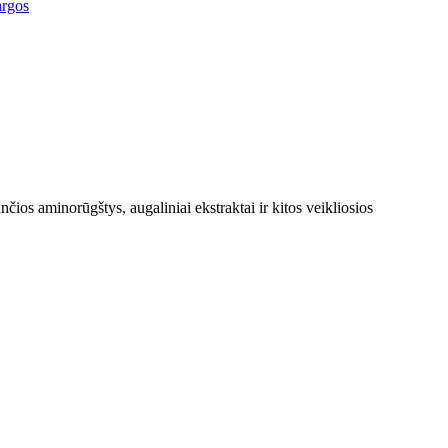
argos
čios aminorūgštys, augaliniai ekstraktai ir kitos veikliosios